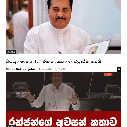
දේශීය
හිටපු අමාත්‍ය T.B ඒකනායක අභාවප්‍රාප්ත වෙයි
Manoj Rathnayaka
-
December 6, 2020
0