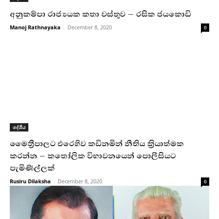
අනුකම්පා රාජ්‍යයක කතා වස්තුව – රසික ජයකොඩි
Manoj Rathnayaka
-
December 8, 2020
0
දේශීය
මෛත්‍රීපාලට එරෙහිව කඩිනමින් නීතිය ක්‍රියාත්මක
කරන්න – කතෝලික විභාවනයෙන් පොලීසියට
පැමිණිල්ලක්
Rusiru Dilaksha
-
December 8, 2020
0