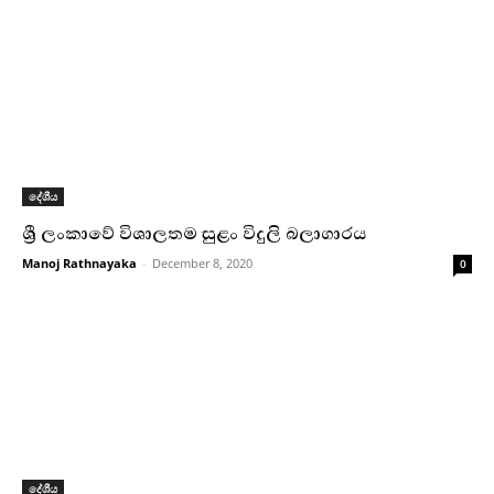
දේශීය
ශ්‍රී ලංකාවේ විශාලතම සුළං විදුලි බලාගාරය
Manoj Rathnayaka
-
December 8, 2020
0
දේශීය