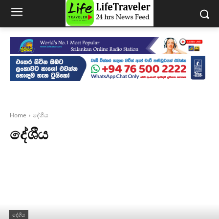
Home
දේශීය
දේශීය
දේශීය