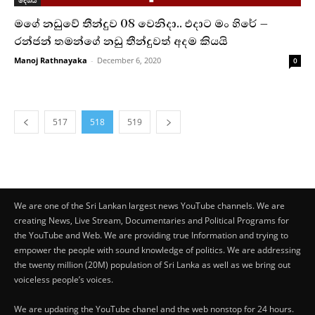
දේශීය
මගේ නඩුවේ තීන්දුව 08 වෙනිදා.. එදාට මං හිරේ –
රන්ජන් තමන්ගේ නඩු තීන්දුවත් අදම කියයි
Manoj Rathnayaka
-
December 6, 2020
0
517
518
519
We are one of the Sri Lankan largest news YouTube channels. We are
creating News, Live Stream, Documentaries and Political Programs for
the YouTube and Web. We are providing true Information and trying to
empower the people with sound knowledge of politics. We are addressing
the twenty million (20M) population of Sri Lanka as well as we bring out
voiceless people’s voices.
We are updating the YouTube chanel and the web nonstop for 24 hours.