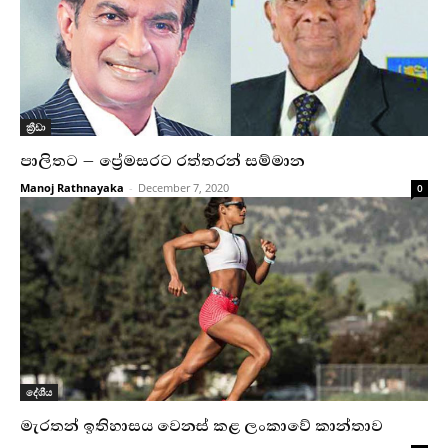
ක්‍රීඩා
පාලිතට – ප්‍රේමසරට රත්තරන් සම්මාන
Manoj Rathnayaka
-
December 7, 2020
0
දේශීය
මැරතන් ඉතිහාසය වෙනස් කළ ලංකාවේ කාන්තාව