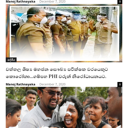
Manoj Rathnayaka
-
December 7, 2020
0
දේශීය
වත්තල ශිෂ්‍ය මහජන සෞඛ්‍ය පරීක්ෂක වරයෙකුට
කොරෝනා…ගම්පහ PHI වරුන් නිරෝධායනයට.
Manoj Rathnayaka
-
December 7, 2020
0