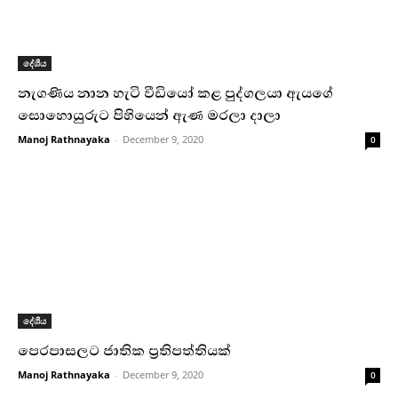
දේශීය
නැගණිය නාන හැටි වීඩියෝ කළ පුද්ගලයා ඇයගේ
සොහොයුරුට පිහියෙන් ඇණ මරලා දාලා
Manoj Rathnayaka
-
December 9, 2020
0
දේශීය
පෙරපාසලට ජාතික ප්‍රතිපත්තියක්
Manoj Rathnayaka
-
December 9, 2020
0