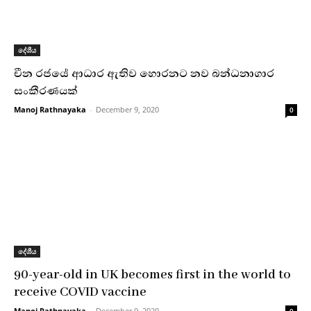
දේශීය
චීන රජයේ ආධාර ඇතිව හොරනට නව බන්ධනාගාර
සංකීරණයක්
Manoj Rathnayaka
-
December 9, 2020
0
දේශීය
90-year-old in UK becomes first in the world to
receive COVID vaccine
Manoj Rathnayaka
-
December 9, 2020