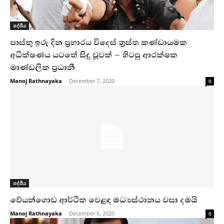
දේශීය
පාස්කු ඉරු දින ප්‍රහාරය විදෙස් ත්‍රස්ත කණ්ඩායමක
අධීක්ෂණය යටතේ සිදු වූවක් – හිටපු ආරක්ෂක
මාණ්ඩලික ප්‍රධානී
Manoj Rathnayaka
-
December 7, 2020
0
දේශීය
වේයන්ගොඩ ආර්ථික වෙළඳ මධ්‍යස්ථානය වසා දමයි
Manoj Rathnayaka
-
December 6, 2020
0