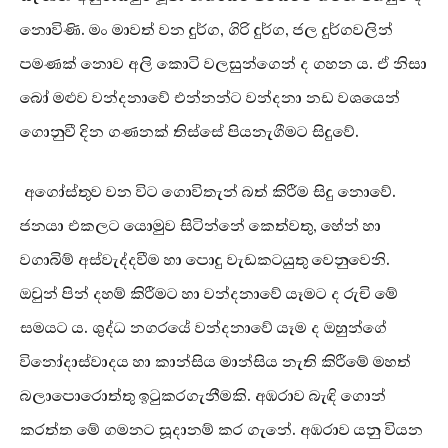
නොවිණි. මං මාවත් වන දුර්ග, ගිරි දුර්ග, ජල දුර්ගවලින්
පමණක් නොව අලි කොටි වලසුන්ගෙන් ද ගහන ය. ඒ නිසා
බෝ මළුව වන්දනාවේ එන්නන්ට වන්දනා නඩ වශයෙන්
ගොනුවී දින ගණනක් තිස්සේ පියනැගීමට සිදුවේ.
අගෝස්තුව වන විට ගොවිතැන් බත් කිරීම සිදු නොවේ.
ජනයා එකලට යොමුව සිටින්නේ කෙත්වතු, හේන් හා
වගාබිම් අස්වැද්දවීම හා පොදු වැඩකටයුතු වෙනුවෙනි.
ඔවුන් පින් දහම් කිරීමට හා වන්දනාවේ යෑමට ද රුචි මේ
සමයට ය. ශුද්ධ නගරයේ වන්දනාවේ යෑම ද ඔහුන්ගේ
විනෝදාස්වාදය හා කාන්සිය මාන්සිය නැති කිරීමේ මහත්
බලාපොරොත්තු ඉටුකරගැනීමකි. අඹරාව බැඳි ගොන්
කරත්ත මේ ගමනට සූදානම් කර ගැනේ. අඹරාව යනු වියන