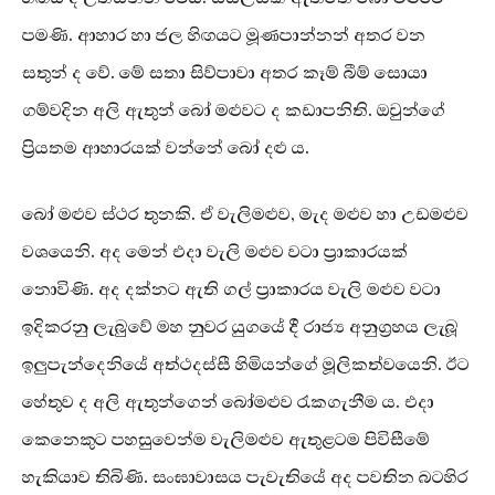
පමණි. ආහාර හා ජල හිඟයට මූණපාන්නන් අතර වන
සතුන් ද වේ. මේ සතා සිව්පාවා අතර කෑම් බීම් සොයා
ගම්වදින අලි ඇතුන් බෝ මළුවට ද කඩාපනිති. ඔවුන්ගේ
ප්‍රියතම ආහාරයක් වන්නේ බෝ දළු ය.
බෝ මළුව ස්ථර තුනකි. ඒ වැලිමළුව, මැද මළුව හා උඩමළුව
වශයෙනි. අද මෙන් එදා වැලි මළුව වටා ප්‍රාකාරයක්
නොවිණි. අද දක්නට ඇති ගල් ප්‍රාකාරය වැලි මළුව වටා
ඉදිකරනු ලැබුවේ මහ නුවර යුගයේ දී රාජ්‍ය අනුග්‍රහය ලැබූ
ඉලුපැන්දෙනියේ අත්ථදස්සී හිමියන්ගේ මූලිකත්වයෙනි. ඊට
හේතුව ද අලි ඇතුන්ගෙන් බෝමළුව රැකගැනීම ය. එදා
කෙනෙකුට පහසුවෙන්ම වැලිමළුව ඇතුළටම පිවිසීමේ
හැකියාව තිබිණි. සංඝාවාසය පැවැතියේ අද පවතින බටහිර