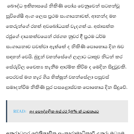
බෞද්ධ ඉතිහාසයේ නිකිණි පෝය වෙනුවෙන් සටහන්වූ
සුවිශේෂී අංග ලෙස ප්‍රථම සංගායනාවත්, ආනන්ද මහ
තෙරුන්ගේ රහත් අවබෝධයත් වැදගත් ය. අජාසත්ත
රජුගේ දායකත්වයෙන් රජගහ නුවර දී ප්‍රථම ධර්ම
සංගායනාව පවත්වා ඇත්තේ ද නිකිණි පොහොය දින බව
සඳහන් වෙයි. බුදුන් වහන්සේගේ ලලාට ධාතුව නිධන් කර
සේරුවිල චෛත්‍ය තැනීම ආරම්භ කිරිම ද මෙදින සිදුවූවකි.
පෙරවස් මඟ හැර ගිය භික්ෂුන් වහන්සේලා පසුවස්
සමාදන්වීම නිකිණි පුර පසළොස්වක පොහොය දින සිදුවේ.
READ:
අද පෞද්ගලික බස් රථ 50% ක් ධාවනයට
අනුරාධපුර ඓතිහාසික ලංකාරාමාධිකාරී උතුරු මධ්‍යම