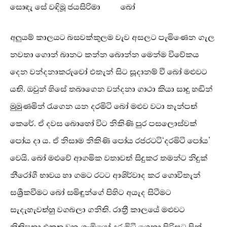
සොඳැ සේ වඳිමූ ජයසිරිමා බෝ
අලුයම් කාලයට බසවක්කුලම වැව අසලට පැමිණෙන ගැල
නවතා ගොන් බානට කන්න බොන්න මෙන්ම විවේකය
දෙන වන්දනාකරුවෝ එතැන් සිට සූදානම් වී බෝ මළුවට
යති. ඔවුන් හිසේ තබාගෙන වන්දනා ගාථා කියා සාදු හඬින්
මුමුණමින් රැගෙන යන දරමිටි බෝ මළුව වටා තැන්පත්
කෙරේ. ඒ දවස බොහෝ විට නිකිණි පුර පසලොස්වක්
පෝය දා ය. ඒ නිසාම නිකිණි පෝය රජරටටි‘දරමිටි පෝය’
වෙයි. බෝ මළුවේ ආගමික වතාවත් සිදුකර තමන්ට නිදුක්
නීරෝගී භාවය හා ගමට රටට ආශිර්වාද කර ගොවිතැන්
සශ්‍රීකවීමට බෝ සමිඳුන්ගේ පිහිට අයැද සිටීමට
සැදැහැවත්හු වගබලා ගනිති. රාත්‍රී කාලයේ මළුවට
නිතිපතා එකතු වන ගැමියෝ දර මිටි ගෙනා පිරිසට පින්