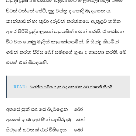
පසුදා පූජා නගරයෙන් එළිවන්නට කල්වේලා බලා ගමන
පිටත් වන්නේ පේවී, සුදු වස්ත්‍ර ද පොදි බැඳගෙන ය.
කාන්තාවන් හා කුඩා දරුවන් කරත්තයේ ඇතුළට නගින
අතර පිරිමි පුද්ගලයෝ පසුපසින් ගමන් කරති. රෑ බෝවන
විට වන ගොමු මැදින් කෑකෝගසමින්, ගී සින්දු කියමින්
ගමන් කරන පිරිස බෝ සමිඳුගේ ගුණ ද ගායනා කරති. මේ
එවන් එක් සීපදයකි.
READ:
වෘත්තීය සමිත ගැන වද නොවන බව ජනපති කියයි
අහසේ පුන් සඳ සේ බැබළෙන බෝ
අහසේ ගුණ නුවණින් පැතිරුණු බෝ
හිරුගේ සවනක් රැස් විහිදෙන බෝ