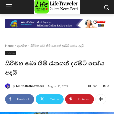
Home
ආගමික
සිරිමහ බෝ හිමි රැකගත් දරමිටි පෝය අදයි
ආගමික
සිරිමහ බෝ හිමි රැකගත් දරමිටි පෝය
අදයි
By
Amith Rathnaweera
August 11, 2022
866
0
Facebook
Twitter
Pinterest