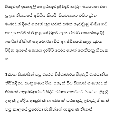
වියැළුණු ඉපනැලි හා ඉරිතැළුණු වැව් තාවුලු සිපගෙන එන
සුළඟ නියඟයේ අසිරිය කියයි. සියවසකට එපිට දුර්ග
මංමාවත් දිගේ ගොන් කුර හඬත් සමඟ හැඬවුණු මිණිගෙඩි
නාදය තවමත් ඒ සුළඟේ මුසුව ඇත. රජරට කොත්කැරළි
අතරින් නිකිණි සඳ මෝරන විට අද ජීවිතයේ සැඳෑ සුවය
විඳින අයගේ මතකය දරමිටි පෝය තෙක් ගෙනියනු නිසැක
ය.
12වන සියවසින් පසු රජරට ශිෂ්ටාචාරය බිඳවැටී රාජධානිය
නිරිතදිගට සංක්‍රමණය විය. එතැන් සිට සියවස් ගණනාවක්
තිස්සේ අනුරාධපුරයේ සිද්ධස්ථාන අභාවයට ගියේ ය. මුලදී
දකුණු ඉන්දීය ආක්‍රමණ හා වෙනත් පරසතුරු උවදුරු නිසාත්
පසු කාලයේ යුරෝපා ජාතීන්ගේ ආක්‍රමණ නිසාත්