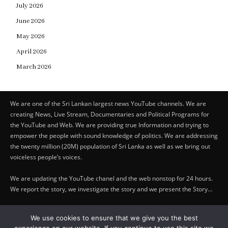
July 2026
June 2026
May 2026
April 2026
March 2026
We are one of the Sri Lankan largest news YouTube channels. We are
creating News, Live Stream, Documentaries and Political Programs for
the YouTube and Web. We are providing true Information and trying to
empower the people with sound knowledge of politics. We are addressing
the twenty million (20M) population of Sri Lanka as well as we bring out
voiceless people’s voices.
We are updating the YouTube chanel and the web nonstop for 24 hours.
We report the story, we investigate the story and we present the Story…
Copyright by © Lifetraveler.lk - 2023
We use cookies to ensure that we give you the best