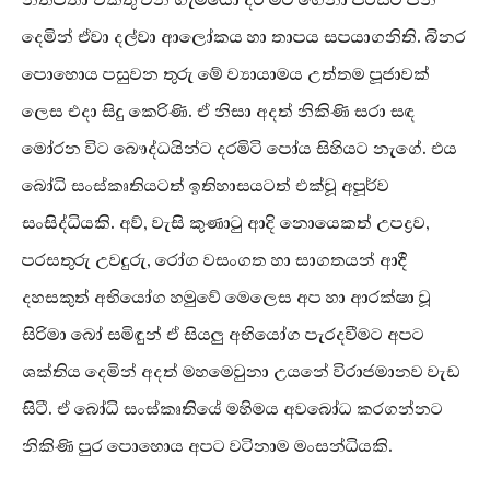
දෙමින් ඒවා දල්වා ආලෝකය හා තාපය සපයාගනිති. බිනර
පොහොය පසුවන තුරු මේ ව්‍යායාමය උත්තම පූජාවක්
ලෙස එදා සිදු කෙරිණි. ඒ නිසා අදත් නිකිණි සරා සඳ
මෝරන විට බෞද්ධයින්ට දරමිටි පෝය සිහියට නැගේ. එය
බෝධි සංස්කෘතියටත් ඉතිහාසයටත් එක්වූ අපූර්ව
සංසිද්ධියකි. අව්, වැසි කුණාටු ආදි නොයෙකත් උපද්‍රව,
පරසතුරු උවදුරු, රෝග වසංගත හා සාගතයන් ආදී
දහසකුත් අභියෝග හමුවේ මෙලෙස අප හා ආරක්ෂා වූ
සිරිමා බෝ සමිඳුන් ඒ සියලු අභියෝග පැරදවීමට අපට
ශක්තිය දෙමින් අදත් මහමෙවුනා උයනේ විරාජමානව වැඩ
සිටී. ඒ බෝධි සංස්කෘතියේ මහිමය අවබෝධ කරගන්නට
නිකිණි පුර පොහොය අපට වටිනාම මංසන්ධියකි.