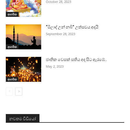
October 28, 2023
ආගමික
“මිලාද් උන් නබි” උත්සවය අදයි
September 28, 2023
ආගමික
ජාතික වෙසක් සතිය අද සිට ඇරඹේ..
May 2, 2023
ආගමික
නවතම වීඩියෝ