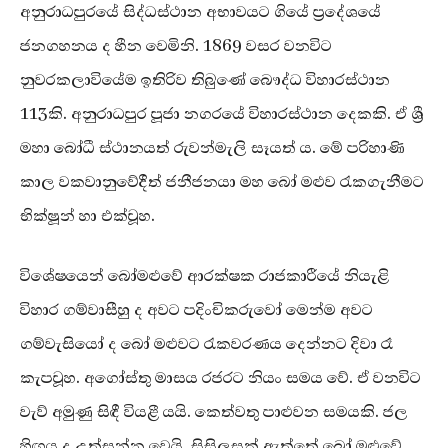
අනුරාධපුරයේ සිද්ධස්ථාන අභාවයට ගියේ ප්‍රදේශයේ
ජනගහනය ද හීන වෙමිනි. 1869 වසර වනවිට
නුවරකලාවියේම ඉතිරිව තිබුණේ බෞද්ධ විහාරස්ථාන
113කි. අනුරාධපුර පූජා නගරයේ විහාරස්ථාන දෙකකි. ඒ ශ්‍රී
මහා බෝධී ස්ථානයත් රුවන්මැලි සෑයත් ය. මේ පරිහාණි
කාල වකවානුවේදීත් ජනීජනයා මහ බෝ මළුව රැකගැනීමට
භික්ෂූන් හා එක්වූහ.
විශේෂයෙන් බෝමළුවේ ආරක්ෂක රාජකාරීයේ නියැළි
විහාර ගම්වාසීහු ද අවට පදිංචිකරුවෝ මෙන්ම අවට
ගම්වැසියෝ ද බෝ මළුවට රැකවරණය දෙන්නට දිවා රෑ
කැපවූහ. අගෝස්තු මාසය රජරට නියං සමය වේ. ඒ වනවිට
වැව් අමුණු සිඳී වියළී යයි. කෙත්වතු පාළුවන සමයකි. ජල
හිඟය ද උත්සන්න වෙයි. සිසිලසක් ඇත්තේ බෝ මළුවේ