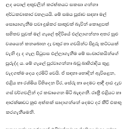
ලද පොල් අතුවලින් කරත්තයට සකසා ගන්නා
අර්ධකවාකාර වහලයයි. මේ සමය පූජාව සඳහා මල්
සොයාගැනීම පවා දුෂ්කර සෘතුවක් බැවින් කොළපත්
සහිතව පුවක් මල් ගැලේ ඉදිරියේ එල්ලාගන්නා අතර සුළු
වශයෙන් කනබොන දෑ වතුර හා ගවයින්ට පිදුරු කට්ටයක්
වැනි දෑ ද ගැල පිටුපස එල්ලාගැනීම මේ සංචාරකයින්ගේ
පුරුද්ද ය. මේ ගැලේ පුරවාගන්නා බඩු බාහිරාදිය තුළ
වැදගත්ම දෙය දරමිටි වෙයි. ඒ සඳහා හොඳින් ඇවිළෙන,
එළිය හා රශ්මිය විහිදෙන වීර, සේරු හා දෙමට ආදී දෘඪ දැව
ගස් වර්ගවලින් දර කඩාගෙන මිටි බැඳගනී. රාත්‍රී එළියට හා
ආරක්ෂාවට හුළු අත්තක් සාදාගන්නේ දෙමට දර කීරි එකතු
කරගැනීමෙනි.