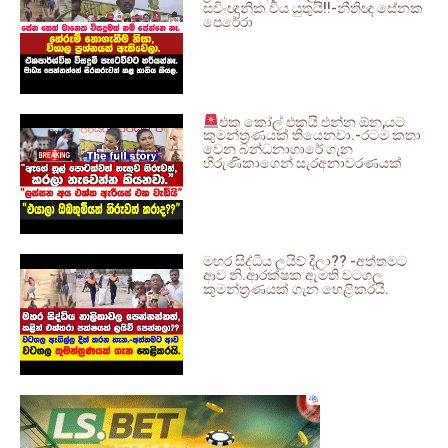
සවිංඥානික විය යුතුයි!!-නීතිඥ සේනක
පෙරේරා
එක කෝල් එකයි එන්න ඕන,යට
කුමන්ත්‍රණයක් තියෙනවා.-රටම කතා
වෙන බන්ධනාගාරේ ගැන
හිරුණිකාගෙන් සැරඅනාවරණයක්
මහර සිද්ධිය ලයිව් දීලා?? -අත්තමට
ආව නි.ආරක්ෂක ඇමති වටගල
කුමන්ත්‍රණයක් ගැන හෙළිකරයි.