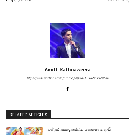
Amith Rathnaweera
https://www.facebook.com/profile.php?id=100008353692046
RELATED ARTICLES
වප් පුර පසළොස්වක පොහොය අදයි