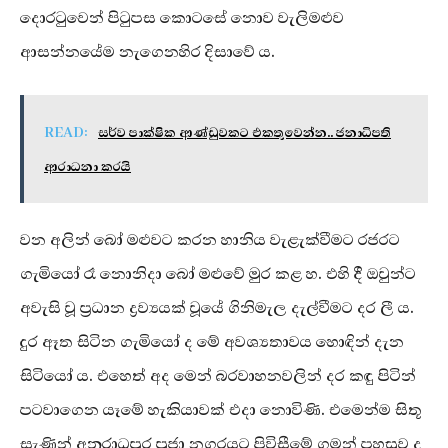
දොරටුවෙන් පිටුපස කොටසේ නොව වැලිමළුව
ආසන්නයේම නැගෙනහිර දිසාවේ ය.
READ:
සර්ව පාක්ෂික ආණ්ඩුවකට එකතුවෙන්න.. ජනාධිපති
ආරාධනා කරයි
වන අලින් බෝ මළුවට කරන හානිය වැළැක්වීමට රජරට
ගැමියෝ රෑ නොනිදා බෝ මළුවේ මුර කළ හ. එහි දී ඔවුන්ට
අවැසි වූ ප්‍රධාන ද්‍රව්‍යයක් වූයේ ගිනිමැල දැල්වීමට දර ලී ය.
දුර ඈත සිටින ගැමියෝ ද මේ අවශ්‍යතාවය හොඳින් දැන
සිටියෝ ය. එහෙත් අද මෙන් බරවාහනවලින් දර කඳු පිටින්
පටවාගෙන යෑමේ හැකියාවක් එදා නොවිණි. එමෙන්ම සිතූ
සැණින් අනුරාධපුර පූජා නගරයට පිවිසීමේ ගමන් පහසුව ද