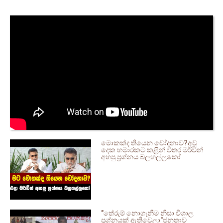
මොකක්ද තියෙන චෝදනාව?අවු
දෙක හමාරකට කළින් විතර මර්වින්
අහපු ප්‍රශ්නය බලහල්ලකෝ
"තේරුම් නොගැනීම නිසා විශාල
ප්‍රශ්නයක් ඇතිවෙලා"ජනතාව