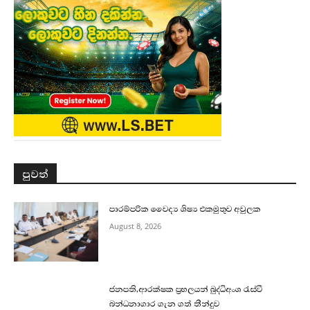
පුවත්
පාරම්පරික වෛද්‍ය ශිෂ්‍ය එකමුතුව අවුලක
August 8, 2026
ජනපති,ආරක්ෂක ප්‍රභලයන් බුද්ධිඅංශ රැස්වී
බන්ධනාගාර ගැන ගත් තීන්දුව