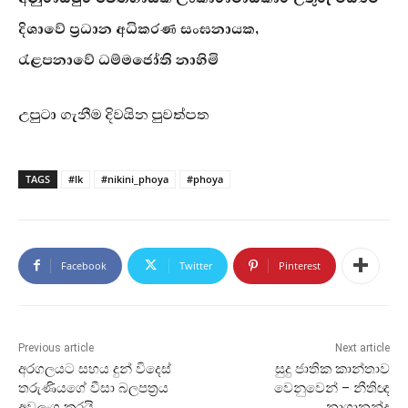
දිශාවේ ප්‍රධාන අධිකරණ සංඝනායක,
රැළපනාවේ ධම්මජෝති නාහිමි
උපුටා ගැනීම දිවයින පුවත්පත
TAGS
#lk
#nikini_phoya
#phoya
Facebook
Twitter
Pinterest
Previous article
Next article
අරගලයට සහය දුන් විදෙස්
සුදු ජාතික කාන්තාව
තරුණියගේ වීසා බලපත්‍රය
වෙනුවෙන් – නීතිඥ
අවලංගු කරයි
නාගානන්ද