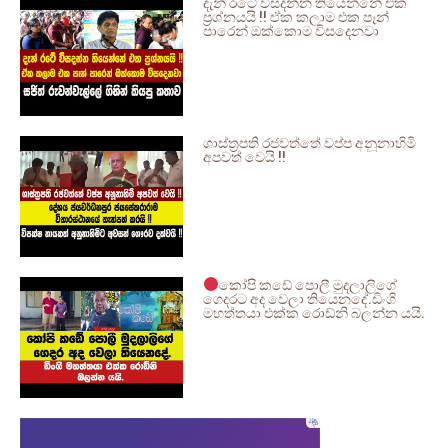
දැන් රටේ විසදන්න තියෙන්නේ එක
ප්‍රශ්නයයි !! ඒක කලාම එක පෑන්
පාරෙන් ඔක්කොම විසදෙනවා
ශාස්ත්‍රපති රජවත්තේ වප්ප අනූනාහිමි
අපවත් වෙයි !!
කෝපි කඩේ පොලී මුදලාලිගේ
ගෙදරට අද වෙලා තියෙනදේ.ඩිංගි
මහත්තයා එක්ක රොඩ්නි බලන්න යයි.