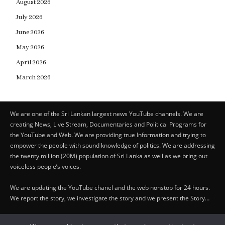
August 2026
July 2026
June 2026
May 2026
April 2026
March 2026
We are one of the Sri Lankan largest news YouTube channels. We are
creating News, Live Stream, Documentaries and Political Programs for
the YouTube and Web. We are providing true Information and trying to
empower the people with sound knowledge of politics. We are addressing
the twenty million (20M) population of Sri Lanka as well as we bring out
voiceless people’s voices.
We are updating the YouTube chanel and the web nonstop for 24 hours.
We report the story, we investigate the story and we present the Story…
Copyright by © Lifetraveler.lk - 2023