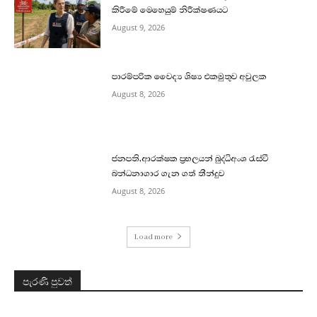
කිරීමේ මෙහෙයුම් නිරීක්ෂණයට
August 9, 2026
පාරම්පරික වෛද්‍ය ශිෂ්‍ය එකමුතුව අවුලක
August 8, 2026
ජනපති,ආරක්ෂක ප්‍රභලයන් බුද්ධිඅංශ රැස්වී
බන්ධනාගාර ගැන ගත් තීන්දුව
August 8, 2026
Load more
පැරණි පුවත්