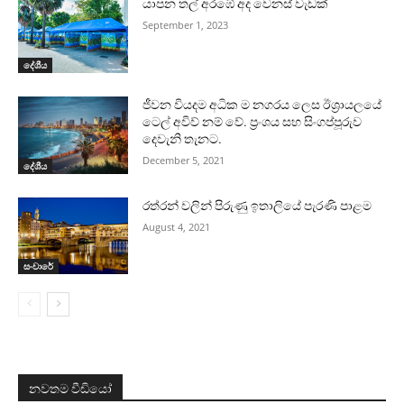
යාපන තල් අරඹේ අද වෙනස් වැඩක්
September 1, 2023
දේශීය
ජීවන වියදම අධික ම නගරය ලෙස ඊශ්‍රායලයේ
ටෙල් අවිව් නම් වේ. ප්‍රංශය සහ සිංගප්පූරුව
දෙවැනි තැනට.
December 5, 2021
දේශීය
රත්රන් වලින් පිරුණු ඉතාලියේ පැරණි පාළම
August 4, 2021
සංචාරේ
නවතම වීඩියෝ