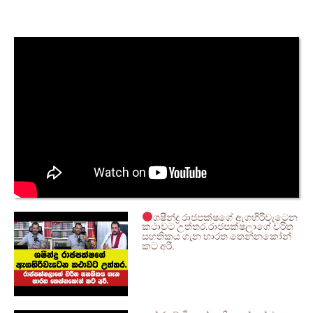
ශෂීන්ද්‍ර රාජපක්ෂගේ ඇගහිරිවැටෙන
කථාවට උත්තර.රාජපක්ෂලාගේ චරිත
සහතිකය ගැන භාරත තෙන්නකෝන්
කට අරී.