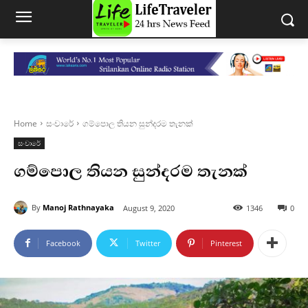
Home
සංචාරේ
ගම්පොල තියන සුන්දරම තැනක්
සංචාරේ
ගම්පොල තියන සුන්දරම තැනක්
By
Manoj Rathnayaka
August 9, 2020
1346
0
Facebook
Twitter
Pinterest