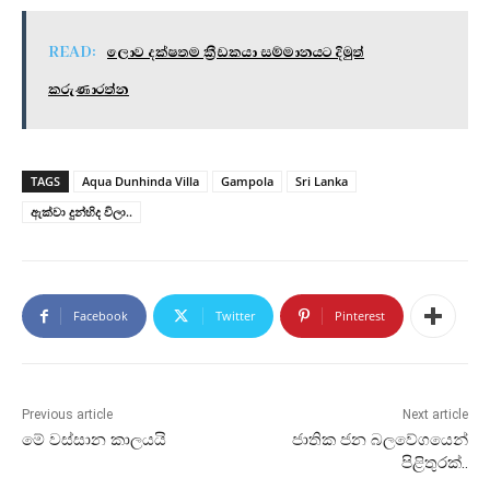
READ:
ලොව දක්ෂතම ක්‍රීඩකයා සම්මානයට දිමුත්
කරුණාරත්න
TAGS
Aqua Dunhinda Villa
Gampola
Sri Lanka
ඇක්වා දුන්හිද විලා..
Facebook
Twitter
Pinterest
Previous article
Next article
මේ වස්සාන කාලයයි
ජාතික ජන බලවේගයෙන්
පිළිතුරක්..