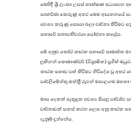
මෙහිදී ශ්‍රී ලංකා උසස් තාක්ෂණ අධ්‍යාප
සාකච්ඡා කෙරුණු අතර මෙම ආයතනයේ සංව
අවශ්‍ය කරුණු සොයා බලා වාර්තා කිරීමට අ
සභාවේ සභාපතිවරයා යෝජනා කළේය.
මේ අනුව කෝප් කාරක සභාවේ සාමාජික මන්ත
ලුතිනන් කොමාණ්ඩර් (විශ්‍රාමික) ප්‍රගීත්
කාරක සභාව පත් කිරීමට නිරිදේශ වූ අත
පාර්ලිමේන්තු මන්ත්‍රී රුවන් මාපලගම මහතා
මාස දෙකක් ඇතුළත අවශ්‍ය සියලු පාර්ශ්ව 
වාර්තාවක් සකස් කරන ලෙස අනු කාරක සභ
දැනුම් දුන්නේය.