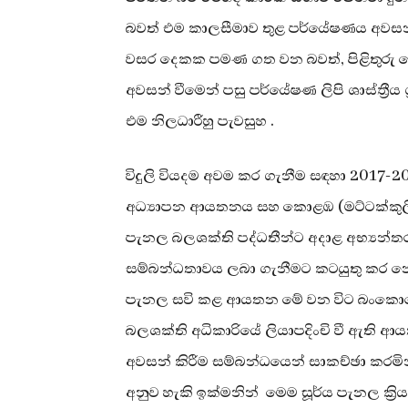
බවත් එම කාලසීමාව තුළ පර්යේෂණය අවසන් 
වසර දෙකක පමණ ගත වන බවත්, පිළිතුරු දෙම
අවසන් වීමෙන් පසු පර්යේෂණ ලිපි ශාස්ත්‍රී
එම නිලධාරීහු පැවසුහ .
විදුලි වියදම අවම කර ගැනීම සඳහා 2017-
අධ්‍යාපන ආයතනය සහ කොළඹ (මට්ටක්කුල
පැනල බලශක්ති පද්ධතීන්ට අදාළ අභ්‍යන්තර ව
සම්බන්ධතාවය ලබා ගැනීමට කටයුතු කර නො
පැනල සවි කළ ආයතන මේ වන විට බංකොලොත්
බලශක්ති අධිකාරියේ ලියාපදිංචි වී ඇති ආ
අවසන් කිරීම සම්බන්ධයෙන් සාකච්ඡා කරමින්
අනුව හැකි ඉක්මනින් ‍ මෙම සූර්ය පැනල ක