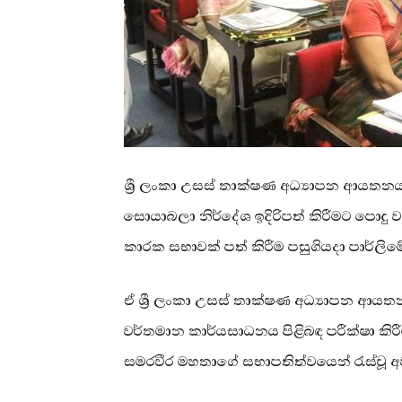
ශ්‍රී ලංකා උසස් තාක්ෂණ අධ්‍යාපන ආයතනය 
සොයාබලා නිර්දේශ ඉදිරිපත් කිරීමට පොදු ව
කාරක සභාවක් පත් කිරීම පසුගියදා පාර්ලිමේන
ඒ ශ්‍රී ලංකා උසස් තාක්ෂණ අධ්‍යාපන ආයත
වර්තමාන කාර්යසාධනය පිළිබඳ පරීක්ෂා කිරීම
සමරවීර මහතාගේ සභාපතිත්වයෙන් රැස්වූ අ