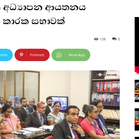
්ෂණ අධ්‍යාපන ආයතනය
ු කාරක සභාවක්
128
0
itter
Pinterest
WhatsApp