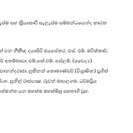
ම සහ ක්‍රියාකාරී සැලැස්ම සම්බන්ධයෙන්ද කාරක
යන් වන නීතීඥ දයාසිරි ජයසේකර, එස්. එම්. මරික්කාර්,
ර් අතම්බාවා, එම්.කේ.එම්. අස්ලම්, (වෛද්‍ය)
බවානන්දරාජා, ලුතිනන් කොමාණ්ඩර් (විශ්‍රාමික) ප්‍රගීත්
 සුනිල් රාජපක්‍ෂ, රුවන් මාපලගම, ධර්මප්‍රිය
් හේමන්ත යන මහත්ම මහත්මීහු සහභාගී වුහ.