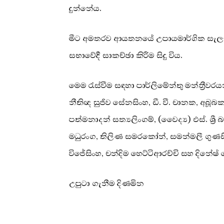
දුන්නේය.
මීට අමතරව ආයතනයේ උපායමාර්ගික සැලැස්
සභාවේදී සාකච්ඡා කිරීම සිදු විය.
මෙම රැස්වීම සඳහා පාර්ලිමේන්තු මන්ත්‍රීවර
නීතිඥ සුජීව සේනසිංහ, ඩී. වී. චානක, අබූබක
පත්මනාදන් සත්‍යලිංගම්, (වෛද්‍ය) එස්. ශ්‍රී 
මධුරංග, තිලිණ සමරකෝන්, සමන්මලී ගුණසිංහ,
විජේසිංහ, චන්දිම හෙට්ටිආරච්චි සහ දිනේෂ
උපුටා ගැනීම දිණමින