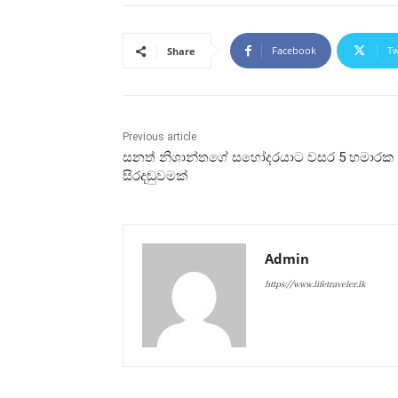
Facebook
Tw
Share
Previous article
සනත් නිශාන්තගේ සහෝදරයාට වසර 5 හමාරක
සිරදඬුවමක්
Admin
https://www.lifetraveler.lk