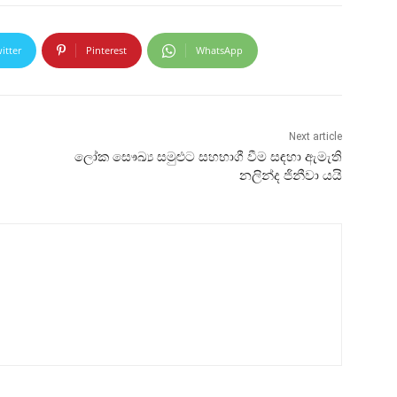
itter
Pinterest
WhatsApp
Next article
ලෝක සෞඛ්‍ය සමුළුට සහභාගී වීම සඳහා ඇමැති
නලින්ද ජිනීවා යයි