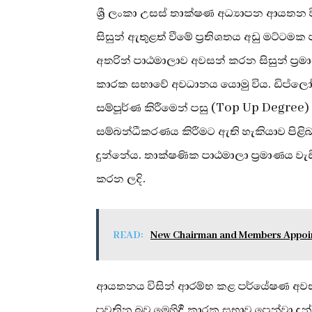
ශ්‍රී ලංකා උසස් තාක්ෂණ අධ්‍යාපන ආයත
සිසුන් ඇතුළත් වීමේ ප්‍රතිශතය අඩු මට්ට
අතරින් පාඨමාලාව අවසන් කරන සිසුන් ප්‍ර
කාරක සභාවේ අවධානය යොමු විය. ඩිප්ලෝම
සම්පූර්ණ කිරීමෙන් පසු (Top Up Degree)
සම්බන්ධීකරණය කිරීමට ඇති හැකියාව පිළි
දුන්නේය. තාක්ෂණික පාඨමාලා ප්‍රමාණය ව
කරන ලදි.
READ:
New Chairman and Members Appoint
ආයතනය විසින් ආරම්භ කළ පර්යේෂණ අවසන්
පවතින බව මෙහිදී කාරක සභාව පෙන්වා 