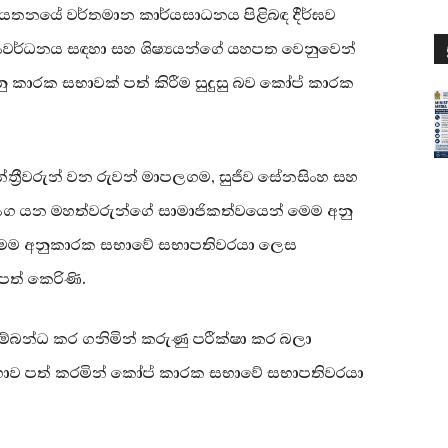
න ආයතනයේ වර්තමාන කාර්යසාධනය පිළිබඳ දීර්ඝව
ර්ධනය සඳහා සහ ශිෂ්‍යයන්ගේ යහපත වෙනුවෙන්
නු කාරක සභාවක් පත් කිරීම සුදුසු බව කෝප් කාරක
්‍රීවරුන් වන රුවන් මාපලගම, සුජීව සේනසිංහ සහ
 මධුරංග යන මහත්වරුන්ගේ සාමාජිකත්වයෙන් මෙම අනු
ර මෙම අනුකාරක සභාවේ සභාපතිවරයා ලෙස
 පත් කෙරිණි.
සම්බන්ධ කර ගනිමින් කරුණු පරීක්ෂා කර බලා
ාව පත් කරමින් කෝප් කාරක සභාවේ සභාපතිවරයා