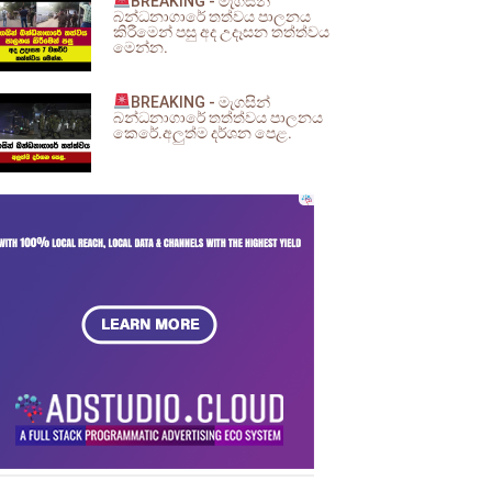
BREAKING - මැගසින්
බන්ධනාගාරේ තත්වය පාලනය
කිරීමෙන් පසු අද උදෑසන තත්ත්වය
මෙන්න.
BREAKING - මැගසින්
බන්ධනාගාරේ තත්ත්වය පාලනය
කෙරේ.අලුත්ම දර්ශන පෙළ.