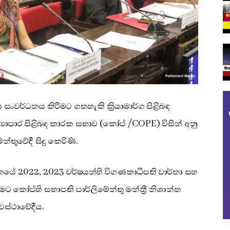
සංවර්ධනය කිරීමට ගතහැකි ක්‍රියාමාර්ග පිළිබඳ
්‍යාපාර පිළිබඳ කාරක සභාව (කෝප් /COPE) විසින් අනු
්තුවේදී සිදු කෙරිණි.
නයේ 2022, 2023 වර්ෂයන්හි විගණකාධිපති වාර්තා සහ
ට කෝප්හි සභාපති පාර්ලිමේන්තු මන්ත්‍රී නිශාන්ත
වස්ථාවේදීය.