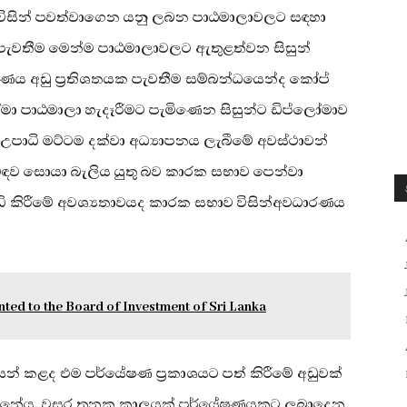
න විසින් පවත්වාගෙන යනු ලබන පාඨමාලාවලට සඳහා
මක පැවතීම මෙන්ම පාඨමාලාවලට ඇතුළත්වන සිසුන්
මාණය අඩු ප්‍රතිශතයක පැවතීම සම්බන්ධයෙන්ද කෝප්
ා පාඨමාලා හැදෑරීමට පැමිණෙන සිසුන්ට ඩිප්ලෝමාව
 උපාධි මට්ටම දක්වා අධ්‍යාපනය ලැබීමේ අවස්ථාවන්
බඳව සොයා බැලිය යුතු බව කාරක සභාව පෙන්වා
ැඩි කිරීමේ අවශ්‍යතාවයද කාරක සභාව විසින්අවධාරණය
ed to the Board of Investment of Sri Lanka
 කළද එම පර්යේෂණ ප්‍රකාශයට පත් කිරීමේ අඩුවක්
දුන්නේය. වසර තුනක කාලයක් පර්යේෂණයකට ලබාදෙන