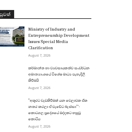
පුවත්
Ministry of Industry and
Entrepreneurship Development
Issues Special Media
Clarification
August 7, 2026
කර්මාන්ත හා ව්‍යවසායකත්ව සංවර්ධන
අමාත්‍යාංශයේ විශේෂ මාධ්‍ය පැහැදිලි
කිරීමයි
August 7, 2026
”අකුරට වැඩකිරීමක් යන වෙලාවක ඒක
නතර කරලා ඒ වැඩේට බැස්සා”‘-
කොටගල ප්‍රදේශයේ මද්දකට හසුවූ
කොටිය
August 7, 2026