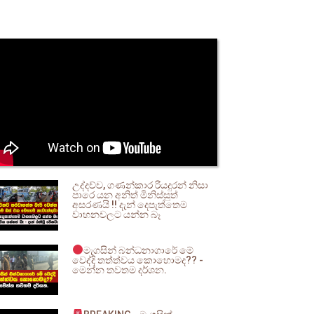
උද්දච්ච, ගණන්කාර රියදුරන් නිසා
පාරෙ යන අනිත් මිනිස්සුත්
අසරණයි !! දැන් දෙපැත්තෙම
වාහනවලට යන්න බෑ
මැගසින් බන්ධනාගාරේ මේ
වෙද්දි තත්ත්වය කොහොමද?? -
මෙන්න තවතම දර්ශන.