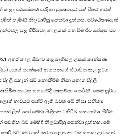
කළද පර්යේෂණ පත්‍රිකා ප්‍රකාශයට පත් වීමට තවත්
ින් පැමිණි නිලධාරීහු පෙන්වා දුන්නහ. පර්යේෂණයක්
ය ග්‍රන්ථවල පළ කිරීමටද කාලයක් ගත වීම ඊට හේතුව බව
2021 අතර කාල සීමාව තුළ දෙහිවල උසස් තාක්ෂණ
ිය) උසස් තාක්ෂණ ආයතනයේ ස්ථාපිත කළ සූර්ය
ිදුලි රැහැන් සවි නොකිරීම නිසා තොග විදුලි
තිබීම කාරක සභාවේදී සාකච්ඡා කෙරිණි. මෙම සූර්ය
 භාවයට පත්වී ඇති බවත් මේ නිසා සුනිත්‍ය
යතනවලින් හෝ මේවා පිළිසකර කිරීම සහ සේවා කිරීම
 පවතින බව මෙහිදී නිලධාරීහු පෙන්වා දුන්නහ. මේ
්‍රියාකාරී මට්ටමට පත් කරන ලෙස කාරක සභාව උපදෙස්