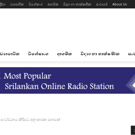
්‍රීඩා
ව්‍යාපාරික
විශේෂාංග
ආගමික
විද්‍යා හා තාක්ෂණික
සංචාරේ
About Us
ව්‍යාපාරික
විශේෂාංග
ආගමික
විද්‍යා හා තාක්ෂණික
සං
නය සංවර්ධනය කිරීමට අනු කාරක සභාවක්