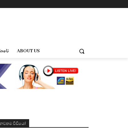
චාරේ
ABOUT US
නවතම වීඩියෝ