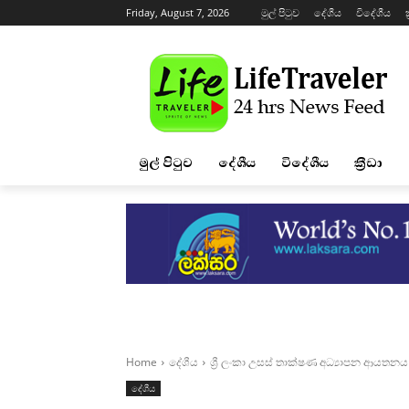
Friday, August 7, 2026
මුල් පිටුව
දේශීය
විදේශීය
ක
මුල් පිටුව
දේශීය
විදේශීය
ක්‍රීඩා
Home
දේශීය
ශ්‍රී ලංකා උසස් තාක්ෂණ අධ්‍යාපන ආයත
දේශීය