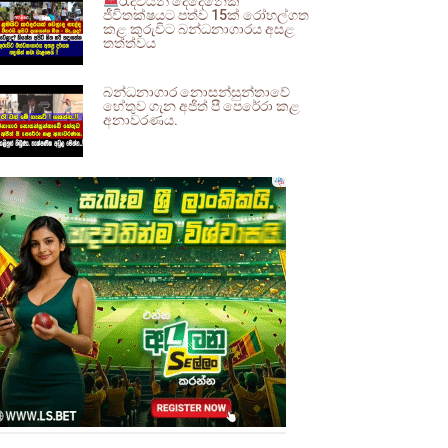
රැදවියන් දෙදෙනෙක්
ජීවිතක්ෂයට පත්ව 15ක් රෝහල්ගත
කළ කුරුවිට බන්ධනාගාරය අසළ
තත්ත්වය
බන්ධනාගාර නොසන්සුන්තාවේ
හේතුව ගැන අජිත් පී පෙරේරා කළ
අනාවරණය.