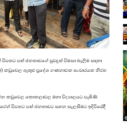
 විපතට පත් ජනතාවගේ සුවදුක් විමසා බැලීම සඳහා
(29) කඩුවෙල ඇතුළු ප්‍රදේශ ගණනාවක සංචාරයක නිරත
සිටින කඩුවෙල කොතලාවල මහා විද්‍යාලයට පැමිණි
තුරෙන් විපතට පත් ජනතාවට සහන සැලසීමට ඉදිරියේදී