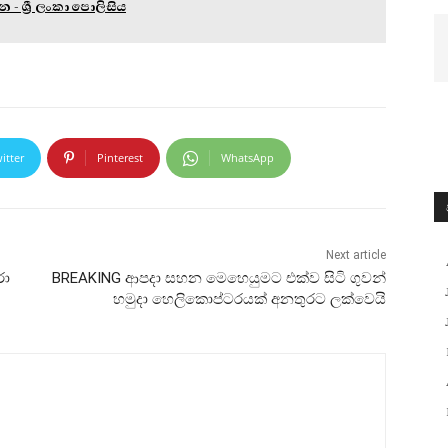
- ශ්‍රී ලංකා පොලිසිය
itter
Pinterest
WhatsApp
Next article
රා
BREAKING ආපදා සහන මෙහෙයුමට එක්ව සිටි ගුවන්
හමුදා හෙලිකොප්ටරයක් අනතුරට ලක්වෙයි