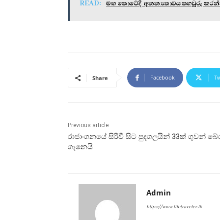
READ:
මඟ තොටේදී අනන්‍යතාවය තහවුරු කරන්න 
Facebook
Tw
Share
Previous article
රාජාංගනයේ සිරිවී සිට පුදගලයින් 33ක් ගුවන් බේ
ගැනෙයි
Admin
https://www.lifetraveler.lk