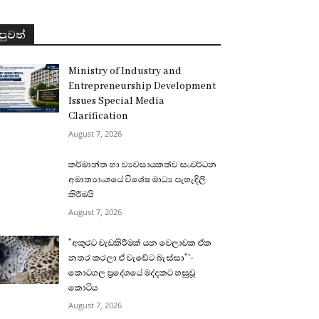
පුවත්
Ministry of Industry and
Entrepreneurship Development
Issues Special Media
Clarification
August 7, 2026
කර්මාන්ත හා ව්‍යවසායකත්ව සංවර්ධන
අමාත්‍යාංශයේ විශේෂ මාධ්‍ය පැහැදිලි
කිරීමයි
August 7, 2026
”අකුරට වැඩකිරීමක් යන වෙලාවක ඒක
නතර කරලා ඒ වැඩේට බැස්සා”‘-
කොටගල ප්‍රදේශයේ මද්දකට හසුවූ
කොටිය
August 7, 2026