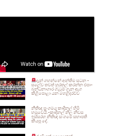
දැන් ගහන්නේ අන්තිම සටන -
සලේව තවත් හුරතල් කරන්න එපා-
බන්ධනාගාර ගැටුම් ගැන ඇග
කිළිපොළා යන හෙළිදරව්ව
නීතිඥ සංගමය කාදිනල් හිමි
හමුවෙයි.-කාදිනල් නිල නිවස
ඉස්සරහ නීතිඥ සංගමේ සභාපති
කියපු දේ.