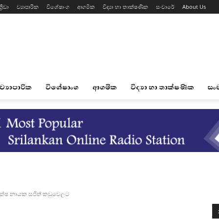
්‍රීඩා
ව්‍යාපාරික
විශේෂාංග
ආගමික
විද්‍යා හා තාක්ෂණික
සංචාරේ
About Us
ව්‍යාපාරික
විශේෂාංග
ආගමික
විද්‍යා හා තාක්ෂණික
සං
පක්ෂ නායක සජිත් කඩුවෙලට