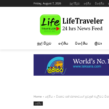
Friday, August 7, 2026
මුල් පිටුව
දේශීය
විදේශීය
ක
මුල් පිටුව
දේශීය
විදේශීය
ක්‍රීඩා
Home
දේශීය
විපතට පත් ජනතාවගේ සුවදුක් බැලීමට වි
දේශීය