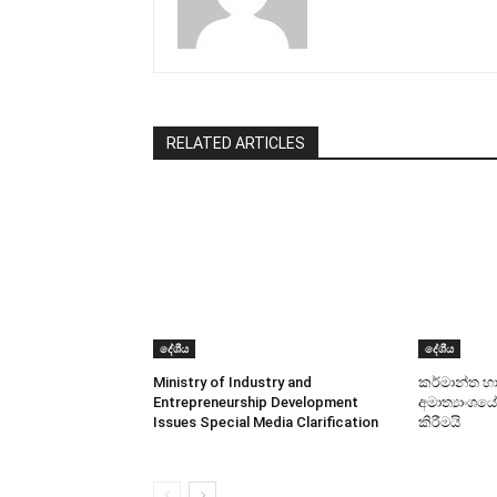
RELATED ARTICLES
දේශීය
දේශීය
Ministry of Industry and
කර්මාන්ත හා
Entrepreneurship Development
අමාත්‍යාංශයේ
Issues Special Media Clarification
කිරීමයි