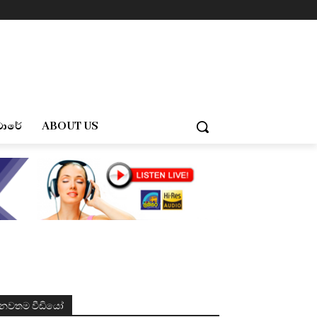
චාරේ
ABOUT US
නවතම වීඩියෝ