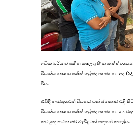
අධික වර්ෂාව සහිත කාලගුණික තත්ත්වයෙන්
විපක්ෂ නායක සජිත් ප්‍රේමදාස මහතා අද 
විය.
එහිදී ගංවතුරෙන් විපතට පත් ජනතාව රැදී 
විපක්ෂ නායක සජිත් ප්‍රේමදාස මහතා ගං ව
කටයුතු කරන බව වැඩිදුටත් සඳහන් කළේය.