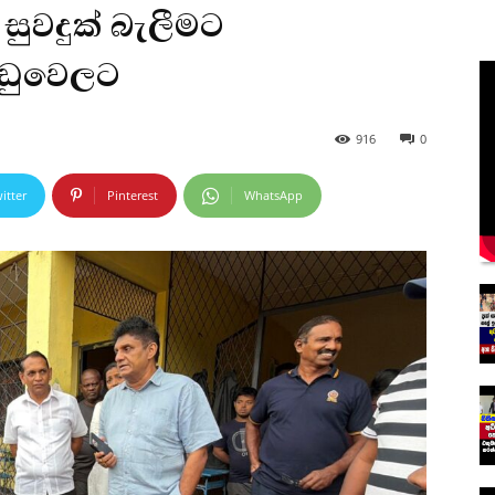
ුවදුක් බැලීමට
කඩුවෙලට
916
0
itter
Pinterest
WhatsApp