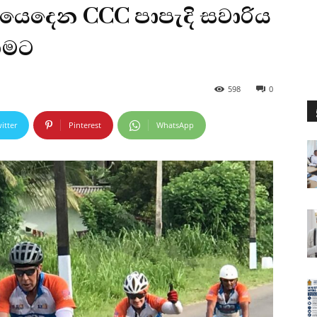
 යෙදෙන CCC පාපැදි සවාරිය
ගමට
598
0
itter
Pinterest
WhatsApp