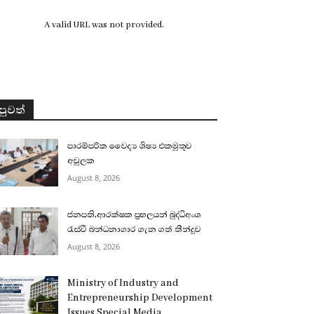
A valid URL was not provided.
පුවත්
පාරම්පරික වෛද්‍ය ශිෂ්‍ය එකමුතුව
අවුලක
August 8, 2026
ජනපති,ආරක්ෂක ප්‍රභලයන් බුද්ධිඅංශ
රැස්වී බන්ධනාගාර ගැන ගත් තීන්දුව
August 8, 2026
Ministry of Industry and
Entrepreneurship Development
Issues Special Media