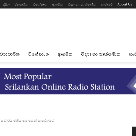
ක්‍රීඩා
ව්‍යාපාරික
විශේෂාංග
ආගමික
විද්‍යා හා තාක්ෂණික
සංචාරේ
About Us
ව්‍යාපාරික
විශේෂාංග
ආගමික
විද්‍යා හා තාක්ෂණික
සං
දි සවාරිය මහියංගනයෙන් කතරගමට