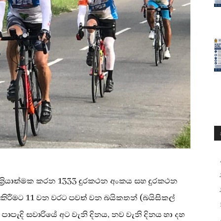
්‍රියාත්මක කරන 1333 දුරකථන අංකය සහ දුරකථන
කිරීමට 11 වන වරට පවත් වන බයිකතන් (බයිසිකල්
ාපැදි සවාරියේ අට වැනි දිනය, නව වැනි දිනය හා දහ