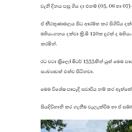
වැනි දිනය පසු ගිය දා එනම් (05, 06 හා 0
ඒ ති්‍රකුණාමලය සිට ආරම්භ කර සිගිරිය දක්වා
මහියංගනය දක්වා ක්‍රි.මී 120ක දුරක් ද මහි
කරමින්.
රට වටා ක්‍රිලෝ මීටර් 1333කින් යුත් මෙම 
සංඛ්‍යාවක් එක්ව සිටිනවා.
මෙම විශේෂ පාපැදි සවාරිය නම් කර ඇත්තේ 
සියදිවිහානි කර ගැනීම වැලැක්වීම හා ඒ සම