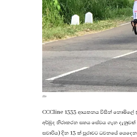
file
CCCline 1333 ආයතනය විසින් නොමිලේ ක
අර්බුද නිරාකරන සහය සේවය ගැන දැනුවත් 
සවාරිය) දින 13 ක් පුරාවට ධවනයේ යෙදෙන ප