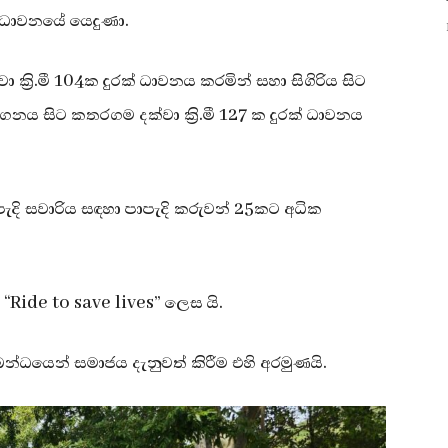
7) ධාවනයේ යෙදුණා.
 ක්‍රි.මී 104ක දුරක් ධාවනය කරමින් සහා සිගිරිය සිට
යංගනය සිට කතරගම දක්වා ක්‍රි.මී 127 ක දුරක් ධාවනය
පාපැදි සවාරිය සඳහා පාපැදි කරුවන් 25කට අධික
“Ride to save lives” ලෙස යි.
්බන්ධයෙන් සමාජය දැනුවත් කිරීම එහි අරමුණයි.