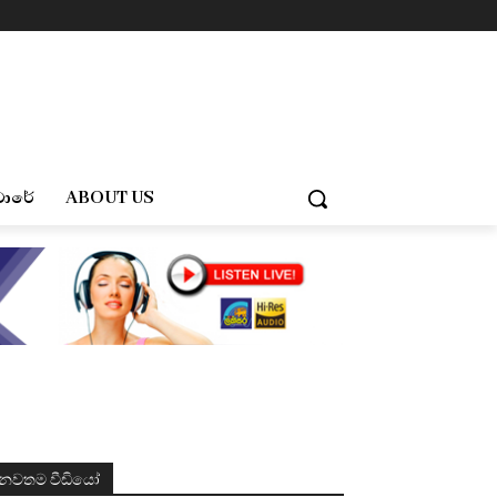
චාරේ
ABOUT US
නවතම වීඩියෝ