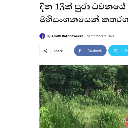
දින 13ක් පුරා ධවනයේ
මහියංගනයෙන් කතර
By
Amith Rathnaweera
September 9, 2024
Facebook
Tw
Share