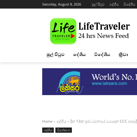
Saturday, August 8, 2026
මුල් පිටුව
දේශීය
විදේශීය
මුල් පිටුව
දේශීය
විදේශීය
ක්‍රීඩා
Home
දේශීය
දින 13ක් පුරා ධවනයේ යෙදෙන CCC පාපැ
දේශීය
විශේෂාංග