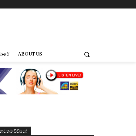
චාරේ
ABOUT US
නවතම වීඩියෝ