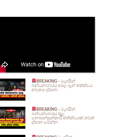
BREAKING - මැගසින්
බන්ධනාගාරය අසල දැන් තත්ත්වය
නවතම දර්ශන.
BREAKING - මැගසින්
බන්ධනාගාරය තුළ
නොසන්සුන්කාරී තත්ත්වයක්.තවත්
දර්ශන මෙන්න.