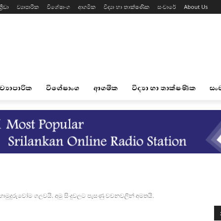
්‍රීඩා
ව්‍යාපාරික
විශේෂාංග
ආගමික
විද්‍යා හා තාක්ෂණික
සංචාරේ
About Us
ව්‍යාපාරික
විශේෂාංග
ආගමික
විද්‍යා හා තාක්ෂණික
සං
ු හාමුදුරුවෝම ගලවයි. අමු සිංදුවලට පැසණු වචනවලින් අමතයි.