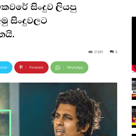
ටකවරේ සිංදුව ලියපු
මු සිංදුවලට
යි.
21291
0
itter
Pinterest
WhatsApp