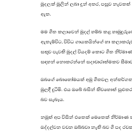
මුදලක් මුලින් ලබා දුන් අතර, පසුව නැවතත්
ඇත.
මම ගීත කලාවෙන් මුදල් හම්බ කළ හාමුදුර
ඇතැම්විට, විවිධ ගායකයින්ගේ හා කලාකර
සතුව පැවති මුදල් වියදම් කොට ගීත නිර්ම
සඳහන් නොකරන්නේ සදාචාරාත්මකව සීමාවන
ඔබගේ බොහෝමයක් අමු ගීතවල අන්තර්ගත 
මුලදී දුටිමි. එය ඔබේ බසින් කිවහොත් සුළුතරය
බව සැබෑය.
නමුත් අප විසින් එතෙක් මෙතෙක් නිර්මාණ ක
ඔද්දල්වන වචන ඔබ්බවා නැති බව ගී පද රච