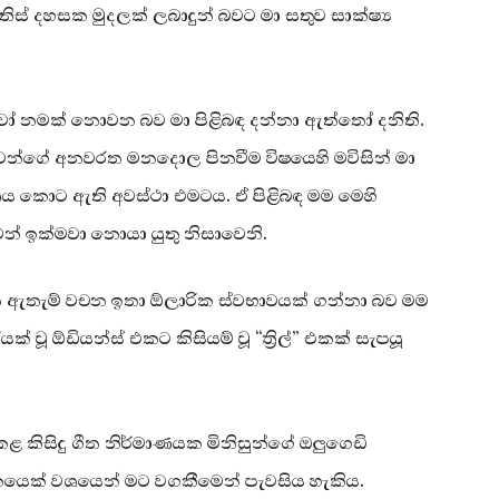
 තිස් දහසක මුදලක් ලබාදුන් බවට මා සතුව සාක්ෂ්‍ය
ුවෝ නමක් නොවන බව මා පිළිබඳ දන්නා ඇත්තෝ දනිති.
ුවන්ගේ අනවරත මනදොල පිනවීම විෂයෙහි මවිසින් මා
ාණය කොට ඇති අවස්ථා එමටය. ඒ පිළිබඳ මම මෙහි
් ඉක්මවා නොයා යුතු නිසාවෙනි.
ඇතැම් වචන ඉතා ඕලාරික ස්වභාවයක් ගන්නා බව මම
ක් වූ ඕඩියන්ස් එකට කිසියම් වූ “ත්‍රිල්” එකක් සැපයූ
ළ කිසිදු ගීත නිර්මාණයක මිනිසුන්ගේ ඔලුගෙඩි
කයෙක් වශයෙන් මට වගකීමෙන් පැවසිය හැකිය.