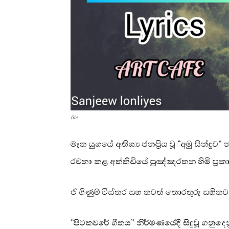
file
මෑත යුගයේ අතිශ්‍ය ජනප්‍රිය වූ “අමු සින්
රචනා කළ අත්තිඩියේ පුඤ්ඤරතන හිමි ප්‍ර
ඒ ගිණුම් විස්තර සහ තවත් තොරතුරු සහිතව 
“පිටකවරේ ගීතය” නිර්මණයේදී සිදුවූ ගනු