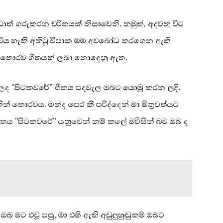
 වඩාත් ගරුකරන චරිතයක් නිසාවෙනි. නමුත්, අදවන විට
ඇතිවිය හැකි අනිටු විපාක මම අවබෝධ කරගෙන ඇති
මකින් තොරව ගීතයක් ලබා නොදෙනු ඇත.
 ලද “පිටකවරේ” ගීතය පදවැල ඔබට යොමු කරන ලදි.
න් තොරවය. මන්ද පෙර කී පරිද්දෙන් මා මිත්‍රවත්යට
ගීතය “පිටකවරේ” යනුවෙන් නම් කලේ මවිසින් බව ඔබ ද
 ඔබ මට එවූ පසු, මා එහි ඇති අඩුලුහුඬුකම් ඔබට