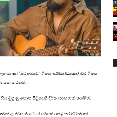
දුව” නැතහොත් “පිටකවරේ” ගීතය සම්බන්ධයෙන් එම ගීතය
කාශයක් කරනවා.
සිය මුහුණු පොත පිටුවෙහි දිර්ඝ සටහනක් තබමින්.
දෙනුවක් උන්වහන්සේගේ මෙසේ හෙළිකර සිටින්නේ