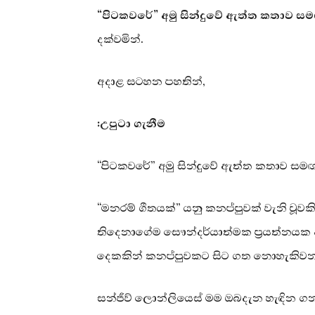
“පිටකවරේ” අමු සින්දුවේ ඇත්ත කතාව සමඟ
දක්වමින්.
අදාළ සටහන පහතින්,
:උපුටා ගැනීම
“පිටකවරේ” අමු සින්දුවේ ඇත්ත කතාව සමඟ ස
“මනරම් ගීතයක්” යනු කනප්පුවක් වැනි වූ
තිදෙනාගේම සෞන්දර්යාත්මක ප්‍රයත්නයක අග්
දෙකකින් කනප්පුවකට සිට ගත නොහැකිවන්
සන්ජීව් ලොන්ලියෙස් මම ඔබදැන හැඳින ගන