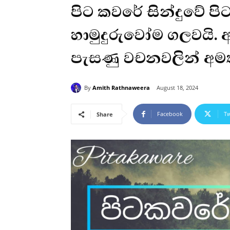
පිට කවරේ සින්දුවේ පි
හාමුදුරුවෝම ගලවයි. අ
පැසණු වචනවලින් අමත
By
Amith Rathnaweera
August 18, 2024
Facebook
Tw
Share