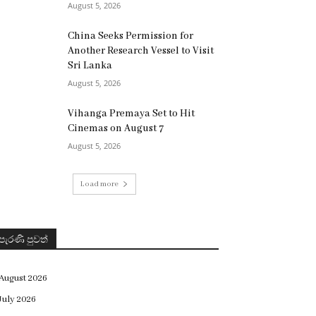
August 5, 2026
China Seeks Permission for
Another Research Vessel to Visit
Sri Lanka
August 5, 2026
Vihanga Premaya Set to Hit
Cinemas on August 7
August 5, 2026
Load more
පැරණි පුවත්
August 2026
July 2026