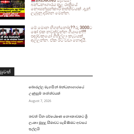
BREAKING මැගසින්
බන්ධනාගාරය තුළ රාත්‍රියේ
නොසන්සුන්කාරී තත්ත්වයක් .දැන්
ලැබුනු දර්ශන මෙන්න.
මේ මොන හිගන්නෝද??රු 3000ට
ෂෝ එක නවත්වන්න ගියානේ!!!
පදරචකයෝ ගිහිල්ලා කැටයක්
අල්ලන්න. ඒක ඊට වඩා හොදයි.
පුවත්
බොරැල්ල මැගසින් බන්ධනාගාරයේ
උණුසුම් තත්ත්වයක්
August 7, 2026
තවත් චීන පර්යේෂණ නෞකාවකට ශ්‍රී
ලංකා මුහුදු සීමාවට පැමිණීමට අවසර
ඉල්ලයි