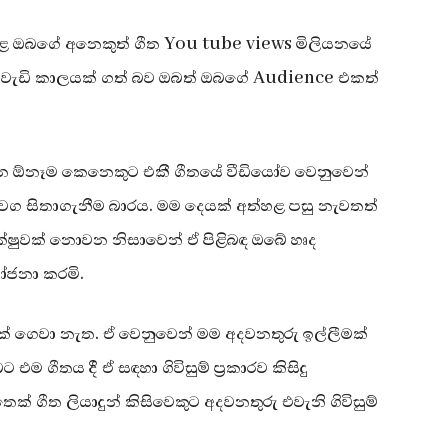
ළ ඔබගේ අනෙකුත් ගීත You tube views මිලියනයේ
ඩා වැඩි කාලයක් ගත් බව ඔබත් ඔබගේ Audience එකත්
න ඕනෑම කෙනෙකුට එකී ගීතයේ වීඩියෝව වෙනුවෙන්
වග සිතාගැනීම බාරය. මම දෙයක් අත්හළ පසු නැවතත්
්ෂුවක් නොවන නිසාවෙන් ඒ පිළිබඳ ඔබේ හෘද
ෝජනා කරමි.
 ගෙවා නැත. ඒ වෙනුවෙන් මම අදවනතුරු ඉල්ලීමක්
ගීතය දී ඒ සඳහා ගිවිසුම් ප්‍රකාරව කිසිදු
 ගීත ලියාදුන් කිසිවෙකුට අදවනතුරු එවැනි ගිවිසුම්