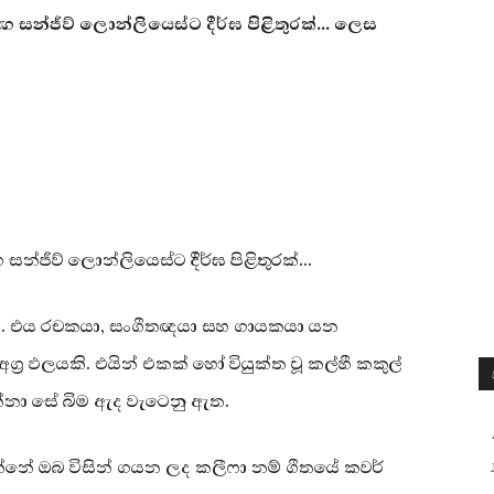
 සන්ජීව් ලොන්ලියෙස්ට දීර්ඝ පිළිතුරක්… ලෙස
න්ජීව් ලොන්ලියෙස්ට දීර්ඝ පිළිතුරක්…
වකි. එය රචකයා, සංගීතඥයා සහ ගායකයා යන
‍ර ඵලයකි. එයින් එකක් හෝ වියුක්ත වූ කල්හී කකුල්
නා සේ බිම ඇද වැටෙනු ඇත.
්නේ ඔබ විසින් ගයන ලද කලීෆා නම් ගීතයේ කවර්