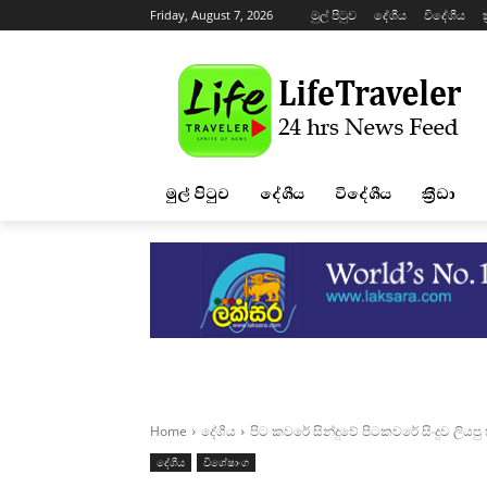
Friday, August 7, 2026
මුල් පිටුව
දේශීය
විදේශීය
ක
මුල් පිටුව
දේශීය
විදේශීය
ක්‍රීඩා
Home
දේශීය
පිට කවරේ සින්දුවේ පිටකවරේ සිංදුව ලියප
දේශීය
විශේෂාංග