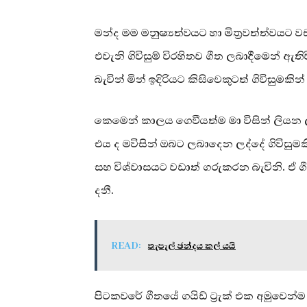
මන්ද මම මනුෂ්‍යත්වයට හා මිත්‍රවත්ත්වයට
එවැනි ගිවිසුම් විරහිතව ගීත ලබාදීමෙන් 
බැවින් මින් ඉදිරියට කිසිවෙකුටත් ගිවිසු
කෙමෙන් කාලය ගෙවීයත්ම මා විසින් ලියන
එය ද මවිසින් ඔබට ලබාදෙන ලද්දේ ගිවිසුමකි
සහ විශ්වාසයට වඩාත් ගරුකරන බැවිනි. ඒ 
දනී.
READ:
තැපැල් ඡන්දය කල් යයි
පිටකවරේ ගීතයේ ගයිඩ් ට්‍රැක් එක අමුවෙන්ම