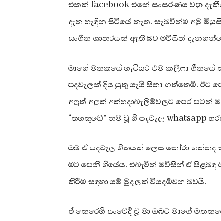
එකක් facebook එකේ සංසරණය වනු දැකීම
දැන හැඳින සිටියේ නැත. සැබවින්ම අමු මිය
සංගීත ශානරයක් ඇති බව මවිසින් දැනගන්න
මාගේ මතකයේ හැටියට එම කලීෆා ගීතයේ කවර
පදවැලක් දිය යුතු යැයි සිතා ගත්තෙමි. ඊට
අලුත් අලුත් අත්හදාබැලීම්වලට පෙර පටන් මා
“කහකුඩේ” නම් වූ ගී පදවැල whatsapp හර
ඔබ ඒ පදවැල ගීතයක් ලෙස තෝරා ගත්තද 
මට පෙනී ගියේය. එබැවින් මවිසින් ඒ පිළබඳ
කිරීම සඳහා යම් මුදලක් වියදම්වන බවයි.
ඒ කෙරෙහි සංවේදී වූ මා ඔබට මාගේ මතකයේ