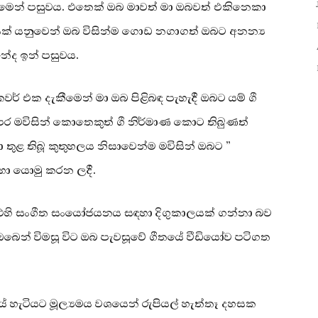
ෙන් පසුවය. එතෙක් ඔබ මාවත් මා ඔබවත් එකිනෙකා
ුසික් යනුවෙන් ඔබ විසින්ම ගොඩ නගාගත් ඔබට අනන්‍ය
ේද ඉන් පසුවය.
් එක දැකීමෙන් මා ඔබ පිළිබඳ පැහැදී ඔබට යම් ගී
 පෙර මවිසින් කොතෙකුත් ගී නිර්මාණ කොට තිබුණත්
 තුළ තිබූ කුතුහලය නිසාවෙන්ම මවිසින් ඔබට ”
හා යොමු කරන ලදී.
එහි සංගීත සංයෝජයනය සඳහා දිගුකාලයක් ගන්නා බව
 ඔබෙන් විමසූ විට ඔබ පැවසූවේ ගීතයේ වීඩියෝව පටිගත
 හැටියට මූල්‍යමය වශයෙන් රුපියල් හැත්තෑ දහසක