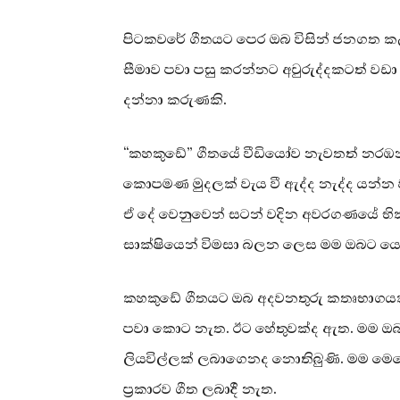
පිටකවරේ ගීතයට පෙර ඔබ විසින් ජනගත ක
සීමාව පවා පසු කරන්නට අවුරුද්දකටත් ව
දන්නා කරුණකි.
“කහකුඩේ” ගීතයේ වීඩියෝව නැවතත් නරඹ
කොපමණ මුදලක් වැය වී ඇද්ද නැද්ද යන්න 
ඒ දේ වෙනුවෙන් සටන් වදින අවරගණයේ භික
සාක්ෂියෙන් විමසා බලන ලෙස මම ඔබට ය
කහකුඩේ ගීතයට ඔබ අදවනතුරු කතෘභාගයක්
පවා කොට නැත. ඊට හේතුවක්ද ඇත. මම ඔබට එම 
ලියවිල්ලක් ලබාගෙනද නොතිබුණි. මම මෙතෙක්
ප්‍රකාරව ගීත ලබාදී නැත.