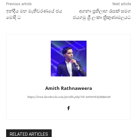
Previous article
Next article
ඉන්දීය මහ මැතිවරණයේ ජය
අගනා ප්‍රතිලාභ රැසක් සමග
මෝදි ට
ජයගමු ශ්‍රී ලංකා ත්‍රිකුණාමලයට
Amith Rathnaweera
https://www.facebook.com/profile.php?id=100008353692046
RELATED ARTICLES