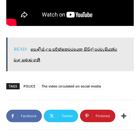
READ:
පොලිස් උප පරීක්ෂකවරයෙකු සිවිල් පුරවැසියන්ට
වැඳ සමාව ගනී
TAGS
POLICE
The video circulated on social media
Facebook
Twitter
Pinterest