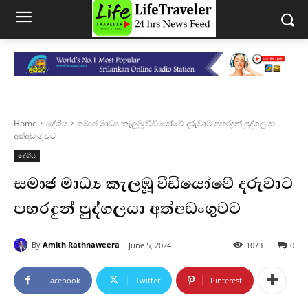
Home
දේශීය
සමාජ මාධ්‍ය කැලඹූ වීඩියෝවේ දරුවාට පහරදුන් පුද්ගලයා
අත්අඩංගුවට
දේශීය
සමාජ මාධ්‍ය කැලඹූ වීඩියෝවේ දරුවාට
පහරදුන් පුද්ගලයා අත්අඩංගුවට
By
Amith Rathnaweera
June 5, 2024
1073
0
Facebook
Twitter
Pinterest