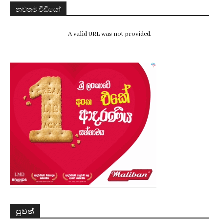
නවතම වීඩියෝ
A valid URL was not provided.
පුවත්