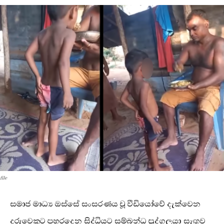
file
සමාජ මාධ්‍ය ඔස්සේ සංසරණය වූ වීඩියෝවේ දැක්වෙන
දරුවෙකුට පහරදෙන සිද්ධියට සම්බන්ධ පුද්ගලයා සැඟව