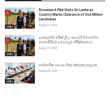
Rosamund Pike Visits Sri Lanka as
Country Marks Clearance of One Million
Landmines
August 9, 2026
දේශීය
රොසමුන්ඩ් පයික් ශ්‍රී ලංකාවේදී බිම්බෝම්බ
ඉවත් කිරීමේ මෙහෙයුම් නිරීක්ෂණයට
August 9, 2026
දේශීය
පාරම්පරික වෛද්‍ය ශිෂ්‍ය එකමුතුව අවුලක
August 8, 2026
දේශීය