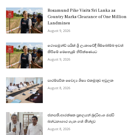
Rosamund Pike Visits Sri Lanka as
Country Marks Clearance of One Million
Landmines
August 9, 2026
රොසමුන්ඩ් පයික් ශ්‍රී ලංකාවේදී බිම්බෝම්බ ඉවත්
කිරීමේ මෙහෙයුම් නිරීක්ෂණයට
August 9, 2026
පාරම්පරික වෛද්‍ය ශිෂ්‍ය එකමුතුව අවුලක
August 8, 2026
ජනපති,ආරක්ෂක ප්‍රභලයන් බුද්ධිඅංශ රැස්වී
බන්ධනාගාර ගැන ගත් තීන්දුව
August 8, 2026