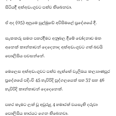
සිටියදී අත්අඩංගුවට පත්ව තිබෙනවා.
ඒ අද (05) අලුයම පුල්මුඩේ අරිසිමලේ ප්‍රදේශයේ දී.
සැකකරු සමඟ පහරදීමට අනුබල දීමේ චෝදනාව මත
අනෙක් කාන්තාවන් දෙදෙනාද අත්අඩංගුවට ගත් බවයි
පොලිසිය පවසන්නේ.
මෙලෙස අත්අඩංගුවට පත්ව ඇත්තේ වැලිඔය කල්‍යාණපුර
ප්‍රදේශයේ පදිංචි 45 හැවිරිදි පුද්ගලයෙක් සහ 37 සහ 46
හැවිරිදි කාන්තාවන් දෙදෙනෙක්.
පහර කැමට ලක් වූ අවුරුදු 4 හමාරක් වයසැති දරුවා
පොලීසිය භාරයට ගෙන තිබෙනවා.