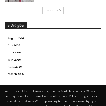
Load more
පැරණි පුවත්
August 2026
July 2026
June 2026
May 2026
April 2026
March 2026
We are one of the Sri Lankan largest news YouTube channels. We are
creating News, Live Stream, Documentaries and Political Programs for
the YouTube and Web. We are providing true Information and trying to
empower the people with sound knowledge of politics. We are addressing