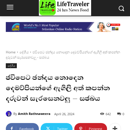
Home
දේශීය
ජවිපෙට ඡන්දය නොදෙන දෙමව්පියන්ගේ ඇගිලි අත් කපන්න
දරුවන් සැරසෙනවලු - සජබය
දේශීය
ජවිපෙට ඡන්දය නොදෙන
දෙමව්පියන්ගේ ඇගිලි අත් කපන්න
දරුවන් සැරසෙනවලු – සජබය
By
Amith Rathnaweera
April 26, 2024
642
0
Facebook
Twitter
Pinterest