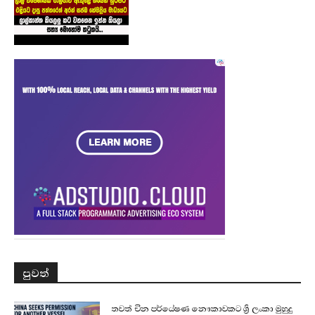
පුවත්
තවත් චීන පර්යේෂණ නෞකාවකට ශ්‍රී ලංකා මුහුදු