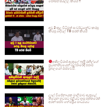
ජෝසප් සියල්ල කියයි !!
අවු 2 තුළ විධිමත් සංවර්ධනේට කරපු
කියපු දේවල් TB සරත් කියයි
අකිලවිරාජ් ඇතුලේ ඉද්දි රනිල්ගේ
ප්‍රධානත්වයෙන් මල්පාරේදී එජාප
ප්‍රබලයෝ රැස්වෙයි.
ලාල් විජේනායක මාලිමාව ඇතුළේ
තියෙන හුටපට එළියට දාපු පත්තරෙත්
අරන් සජබ හේමප්‍රිය මාධ්‍යයට