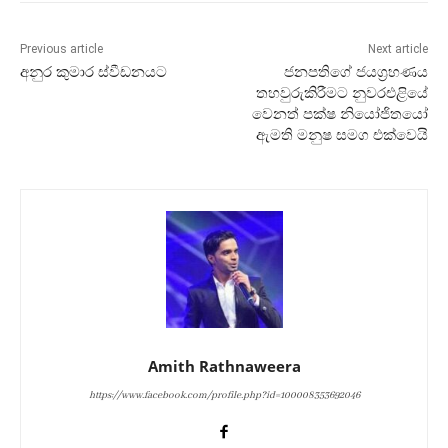
Previous article
Next article
අනුර කුමාර ස්වීඩනයට
ජනපතිගේ ජයග්‍රහණය
තහවුරුකිරීමට නුවරඑළියේ
වෙනත් පක්ෂ නියෝජිතයෝ
ඇමති මනුෂ සමග එක්වෙයි
Amith Rathnaweera
https://www.facebook.com/profile.php?id=100008353692046