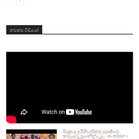
නවතම වීඩියෝ
සිරකරු අයිතිවාසිකම් සුරැකීමේ
කමිටුවේ ප්‍රධානීන්ට ම...ණ තර්ජන -