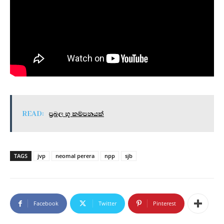
READ:
ප්‍රබල භූ කම්පනයක්
TAGS
jvp
neomal perera
npp
sjb
Facebook
Twitter
Pinterest