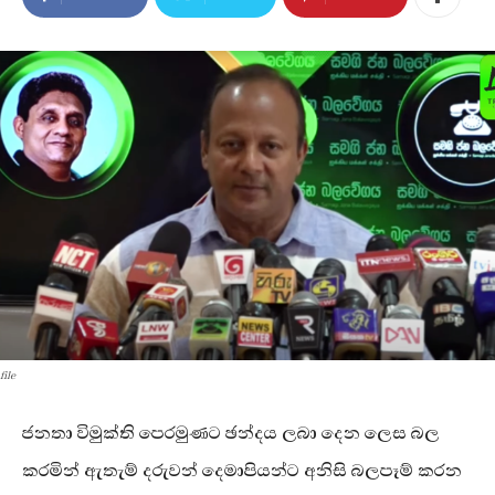
file
ජනතා විමුක්ති පෙරමුණට ඡන්දය ලබා දෙන ලෙස බල
කරමින් ඇතැම් දරුවන් දෙමාපියන්ට අනිසි බලපෑම් කරන