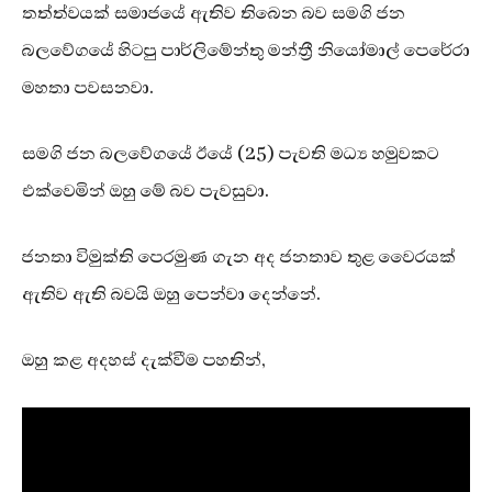
තත්ත්වයක් සමාජයේ ඇතිව තිබෙන බව සමගි ජන
බලවේගයේ හිටපු පාර්ලිමේන්තු මන්ත්‍රී නියෝමාල් පෙරේරා
මහතා පවසනවා.
සමගි ජන බලවේගයේ ඊයේ (25) පැවති මධ්‍ය හමුවකට
එක්වෙමින් ඔහු මේ බව පැවසුවා.
ජනතා විමුක්ති පෙරමුණ ගැන අද ජනතාව තුළ වෛරයක්
ඇතිව ඇති බවයි ඔහු පෙන්වා දෙන්නේ.
ඔහු කළ අදහස් දැක්වීම පහතින්,