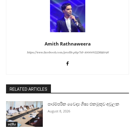
Amith Rathnaweera
https://www.facebook.com/profile.php?id=100008353692046
RELATED ARTICLES
පාරම්පරික වෛද්‍ය ශිෂ්‍ය එකමුතුව අවුලක
August 8, 2026
දේශීය