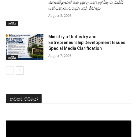
ජනපති,ආරක්ෂක ප්‍රභලයන් බුද්ධිඅංශ රැස්වී
බන්ධනාගාර ගැන ගත් තීන්දුව
August 8, 2026
දේශීය
Ministry of Industry and
Entrepreneurship Development Issues
Special Media Clarification
August 7, 2026
දේශීය
නවතම වීඩියෝ