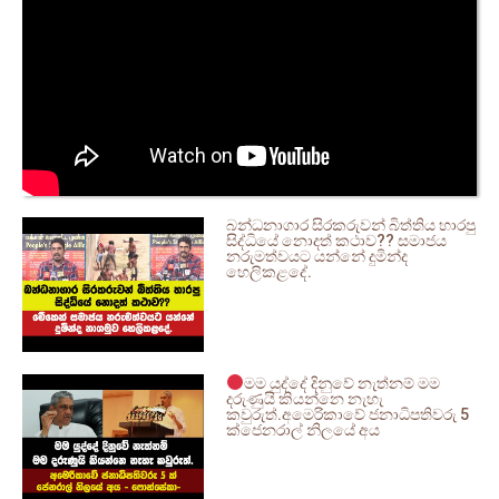
බන්ධනාගාර සිරකරුවන් බිත්තිය හාරපු
සිද්ධියේ නොදත් කථාව?? සමාජය
නරුමත්වයට යන්නේ දුමින්ද
හෙලිකළදේ.
මම යුද්දේ දිනුවේ නැත්නම් මම
දරුණුයි කියන්නෙ නැහැ
කවුරුත්.අමෙරිකාවේ ජනාධිපතිවරු 5
ක්ජෙනරාල් නිලයේ අය