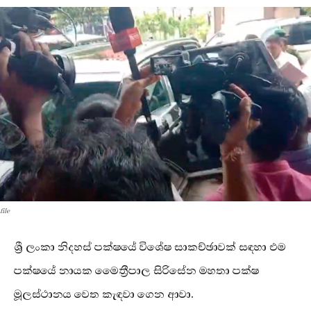
file
ශ්‍රී ලංකා නිදහස් පක්ෂයේ විශේෂ සාකච්ඡාවක් සඳහා එම
පක්ෂයේ නායක මෛත්‍රීපාල සිරිසේන මහතා පක්ෂ
මූලස්ථානය වෙත කැඳවා ගෙන ආවා.