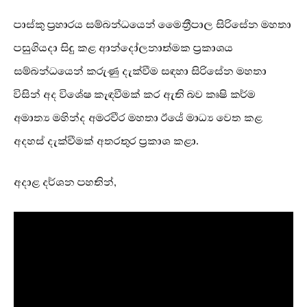
පාස්කු ප්‍රහාරය සම්බන්ධයෙන් මෛත්‍රීපාල සිරිසේන මහතා
පසුගියදා සිදු කළ ආන්දෝලනාත්මක ප්‍රකාශය
සම්බන්ධයෙන් කරුණු දැක්වීම සඳහා සිරිසේන මහතා
විසින් අද විශේෂ කැඳවීමක් කර ඇති බව කෘෂි කර්ම
අමාත්‍ය මහින්ද අමරවීර මහතා ඊයේ මාධ්‍ය වෙත කළ
අදහස් දැක්වීමක් අතරතුර ප්‍රකාශ කළා.
අදාළ දර්ශන පහතින්,