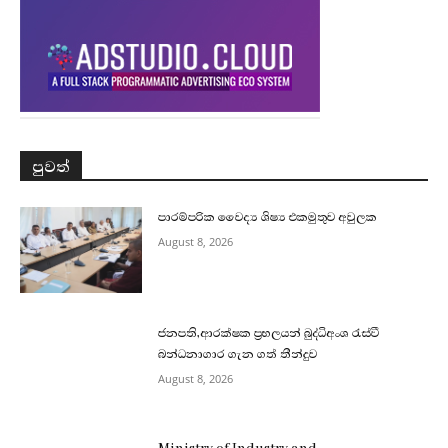
පුවත්
පාරම්පරික වෛද්‍ය ශිෂ්‍ය එකමුතුව අවුලක
August 8, 2026
ජනපති,ආරක්ෂක ප්‍රභලයන් බුද්ධිඅංශ රැස්වී
බන්ධනාගාර ගැන ගත් තීන්දුව
August 8, 2026