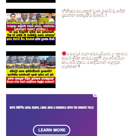
නීතිඥවරයෙකුත් වුණ රණවිරු අජිත්
ප්‍රසන්න අත්දැකීම් දිගඅරී..!
මෙට්‍රෝ ගැන අඩවැඩියාව ලංකාවට
ආවේණික කරුමයක්!! ගුණේ අයියා
කට අරී.ඒකට කෙදිරිගාන බහුබූත
හැත්තක් !!