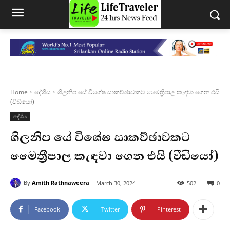
Home
දේශීය
ශිලනිප යේ විශේෂ සාකච්ඡාවකට මෛත්‍රීපාල කැඳවා ගෙන එයි
(වීඩියෝ)
දේශීය
ශිලනිප යේ විශේෂ සාකච්ඡාවකට
මෛත්‍රීපාල කැඳවා ගෙන එයි (වීඩියෝ)
By
Amith Rathnaweera
March 30, 2024
502
0
Facebook
Twitter
Pinterest