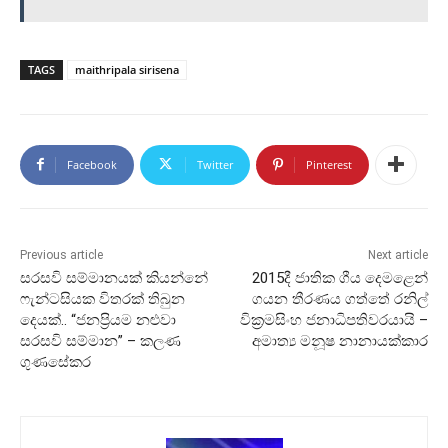
TAGS
maithripala sirisena
Facebook
Twitter
Pinterest
Previous article
Next article
සරසවි සම්මානයක් කියන්නේ
2015දී ජාතික ගීය දෙමළෙන්
ෆැන්ටසියක විතරක් තිබුන
ගයන තීරණය ගත්තේ රනිල්
දෙයක්.. “ජනප්‍රියම නළුවා
වික්‍රමසිංහ ජනාධිපතිවරයායි –
සරසවි සම්මාන” – කලණ
අමාත්‍ය මනූෂ නානායක්කාර
ගුණසේකර