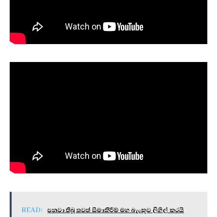
READ:
පනවා තිබූ තවත් සීමාකිරීම් මහ බැංකුව ලිහිල් කරයි