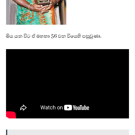
මිය යන විට ඒ මහතා 56 වන වියෙහි පසුවුණා.