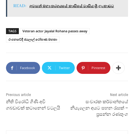
READ:
අවසන් මහා තරගයයේ කාසියේ වාසිය ශ්‍රී ලංකාවට
TAGS
Veteran actor Jayalal Rohana passes away
රංගනවේදී ජයලාල් රෝහණ මහතා
Facebook
Twitter
Pinterest
Previous article
Next article
නීති විරෝධී ගිණි අවි
සංචාරක කර්මාන්තයේ
ගබඩාවක් කටානෙන් වටලයි
නියැලෙන අයට සහන රැසක් –
ප්‍රසන්න රණතුංග