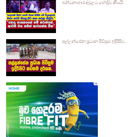
බන්ධනාගාර අවුලට හේතුව කියයි.
පල්ලන්සේන ප්‍රධාන පිවිසුම ඉදිරිපිට..