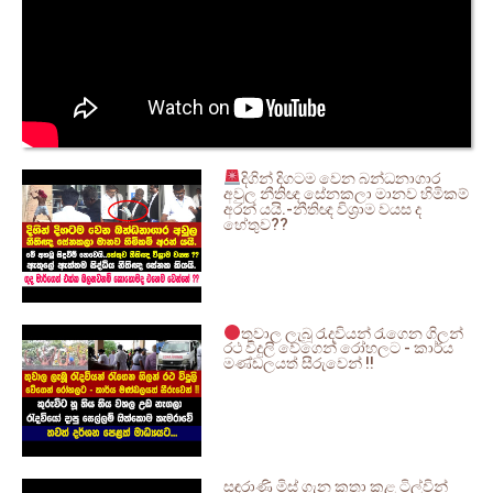
දිගින් දිගටම වෙන බන්ධනාගාර
අවුල නීතිඥ සේනකලා මානව හිමිකම්
අරන් යයි.-නීතිඥ විශ්‍රාම වයස ද
හේතුව??
තුවාල ලැබූ රැදවියන් රැගෙන ගිලන්
රථ විදුලි වේගෙන් රෝහලට - කාර්ය
මණ්ඩලයත් සීරුවෙන් !!
සඳරාණි මිස් ගැන කතා කළ ටිල්වින්