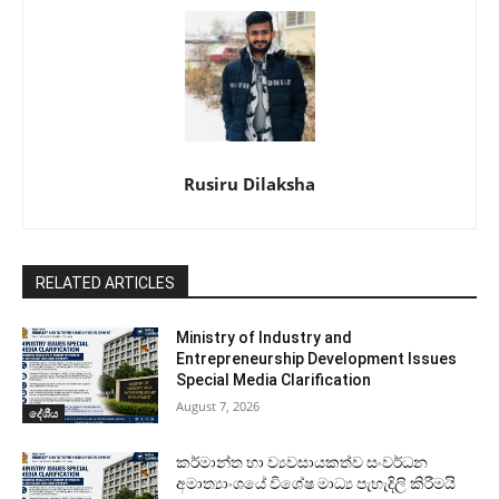
Rusiru Dilaksha
RELATED ARTICLES
Ministry of Industry and
Entrepreneurship Development Issues
Special Media Clarification
August 7, 2026
දේශීය
කර්මාන්ත හා ව්‍යවසායකත්ව සංවර්ධන
අමාත්‍යාංශයේ විශේෂ මාධ්‍ය පැහැදිලි කිරීමයි