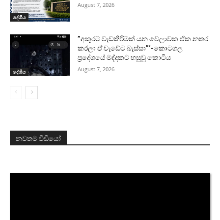
August 7, 2026
දේශීය
”අකුරට වැඩකිරීමක් යන වෙලාවක ඒක නතර
කරලා ඒ වැඩේට බැස්සා”‘-කොටගල
ප්‍රදේශයේ මද්දකට හසුවූ කොටිය
August 7, 2026
දේශීය
නවතම වීඩියෝ