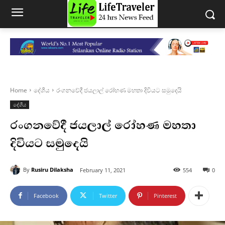
Home
දේශීය
රංගනවේදී ජයලාල් රෝහණ මහතා දිවියට සමුදෙයි
දේශීය
රංගනවේදී ජයලාල් රෝහණ මහතා
දිවියට සමුදෙයි
By
Rusiru Dilaksha
February 11, 2021
554
0
Facebook
Twitter
Pinterest