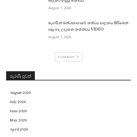
මද්දකට හසුවූ කොටිය
August 7, 2026
මැගසින් බන්ධනාගාරේ තත්වය පාලනය කිරීමෙන්
පසු අද උදෑසන තත්ත්වය VIDEO
August 7, 2026
Load more
පැරණි පුවත්
August 2026
July 2026
June 2026
May 2026
April 2026