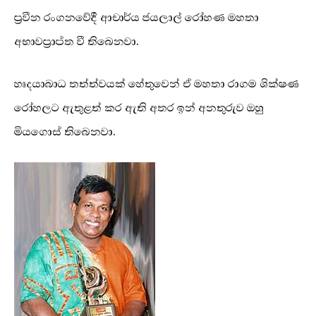
ප්‍රවීන රංගනවේදී ආචාර්ය ජයලාල් රෝහණ මහතා
අභාවප්‍රාප්ත වී තිබෙනවා.
හෘදයාබාධ තත්ත්වයක් හේතුවෙන් ඒ මහතා රාගම ශික්ෂණ
රෝහලට ඇතුළත් කර ඇති අතර ඉන් අනතුරුව ඔහු
මියගොස් තිබෙනවා.