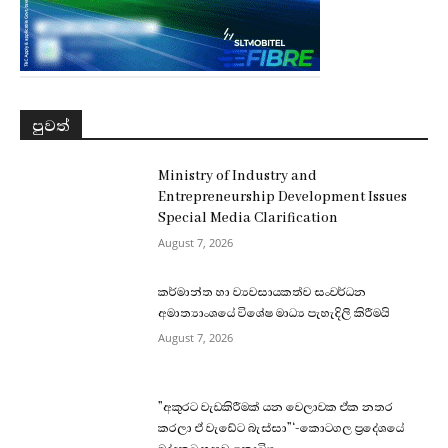
පුවත්
Ministry of Industry and
Entrepreneurship Development Issues
Special Media Clarification
August 7, 2026
කර්මාන්ත හා ව්‍යවසායකත්ව සංවර්ධන
අමාත්‍යාංශයේ විශේෂ මාධ්‍ය පැහැදිලි කිරීමයි
August 7, 2026
”අකුරට වැඩකිරීමක් යන වෙලාවක ඒක නතර
කරලා ඒ වැඩේට බැස්සා”‘-කොටගල ප්‍රදේශයේ