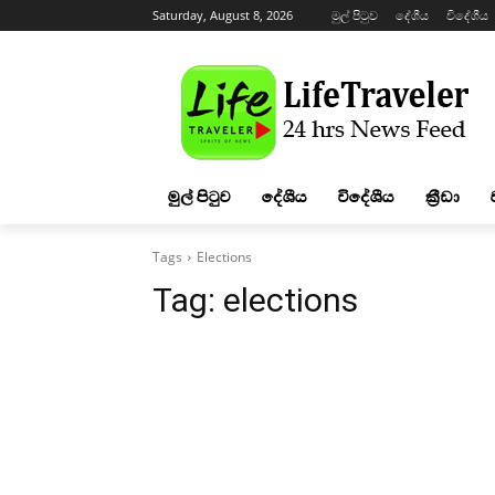
Saturday, August 8, 2026
මුල් පිටුව
දේශීය
විදේශීය
මුල් පිටුව
දේශීය
විදේශීය
ක්‍රීඩා
Tags
Elections
Tag:
elections