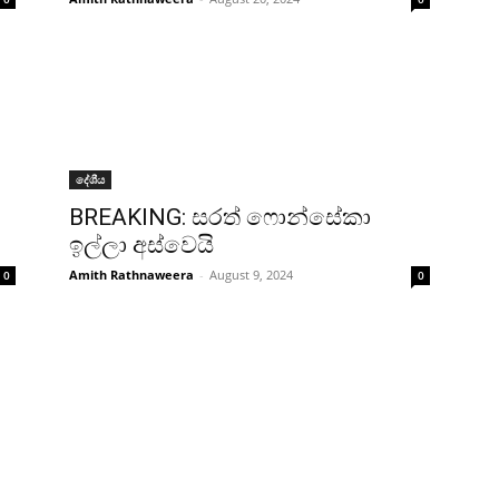
දේශීය
BREAKING: සරත් ෆොන්සේකා
ඉල්ලා අස්වෙයි
Amith Rathnaweera
-
August 9, 2024
0
0