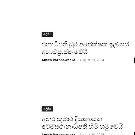
දේශීය
ජනාධිපති ධුර අපේක්ෂක ඉල්යාස්
අභාවප්‍රාප්ත වෙයි
Amith Rathnaweera
-
August 23, 2024
දේශීය
අනුර කුමාර දිසානායක
අටමස්ථානාධිපති හිමි හමුවෙයි
Amith Rathnaweera
-
August 20, 2024