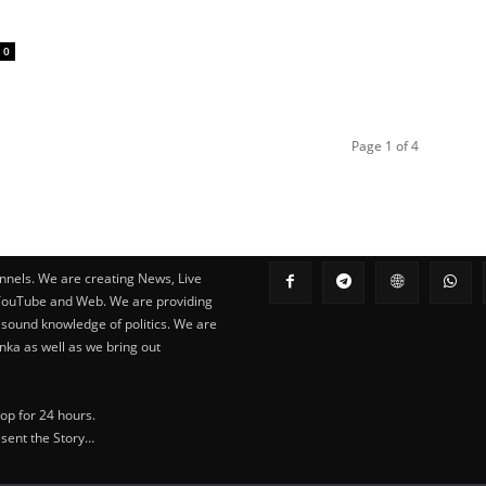
0
Page 1 of 4
nnels. We are creating News, Live
 YouTube and Web. We are providing
 sound knowledge of politics. We are
nka as well as we bring out
op for 24 hours.
esent the Story…