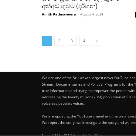
අත්අඩංගුවට (දර්ශන)
Amith Rathnaweera
-
August 4, 2024
1
2
3
4
We are one of the Sri Lankan largest news YouTube cha
Stream, Documentaries and Political Programs for the
true Information and trying to empower the people with
addressing the twenty million (20M) population of Sri La
voiceless people’s voices.
We are updating the YouTube chanel and the web nonst
We report the story, we investigate the story and we pr
Copyright by © Lifetraveler.lk - 2023