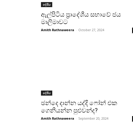
දේශීය
ඇල්පිටිය ප්‍රාදේශීය සභාවේ ජය
මාලිමාවට
Amith Rathnaweera
-
October 27, 2024
දේශීය
ඡන්දෙ දාන්න යද්දි ෆෝන් එක
ගෙනියන්න පුළුවන්ද?
Amith Rathnaweera
-
September 20, 2024