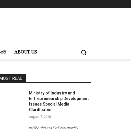
ාරේ
ABOUT US
MOST READ
Ministry of Industry and
Entrepreneurship Development
Issues Special Media
Clarification
August 7, 2026
කර්මාන්ත හා ව්‍යවසායකත්ව