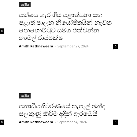
දේශීය
පක්ෂය හැර ගිය පළාත්සභා සහ
පළාත් පාලන නියෝජිතයින් නැවත
පොහොට්ටුව සමග එක්වන්න –
0
නාමල් රාජපක්ෂ
Amith Rathnaweera
-
September 27, 2024
0
දේශීය
ජනාධිපතිවරණයේ තැපැල් ඡන්ද
සලකුණු කිරීම අදින් ඇරඹෙයි
Amith Rathnaweera
-
September 4, 2024
0
0