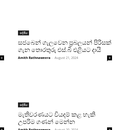
දේශීය
සජබෙන් ගැලවෙන ප්‍රබලයන් පිරිසක්
ගැන තොරතුරු එස්.බී එළියට දායි
Amith Rathnaweera
-
August 21, 2024
0
0
දේශීය
මැතිවරණයට වියදම් කළ හැකි
උපරිම ගණන් මෙන්න
Amith Rathnaweera
-
August 20, 2024
0
0