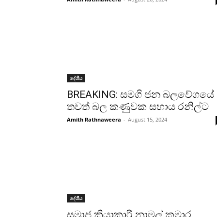
දේශීය
BREAKING: සමගි ජන බලවේගයේ
තවත් බල කණුවක සහාය රනිල්ට
Amith Rathnaweera
-
August 15, 2024
දේශීය
සමාජ ක්‍රියාකාරී නාමල් කුමාර