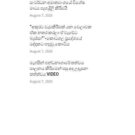
සංවර්ධන අමාත්‍යාංශයේ විශේෂ
මාධ්‍ය පැහැදිලි කිරීමයි
August 7, 2026
”අකුරට වැඩකිරීමක් යන වෙලාවක
ඒක නතර කරලා ඒ වැඩේට
බැස්සා”‘-කොටගල ප්‍රදේශයේ
මද්දකට හසුවූ කොටිය
August 7, 2026
මැගසින් බන්ධනාගාරේ තත්වය
පාලනය කිරීමෙන් පසු අද උදෑසන
තත්ත්වය VIDEO
August 7, 2026