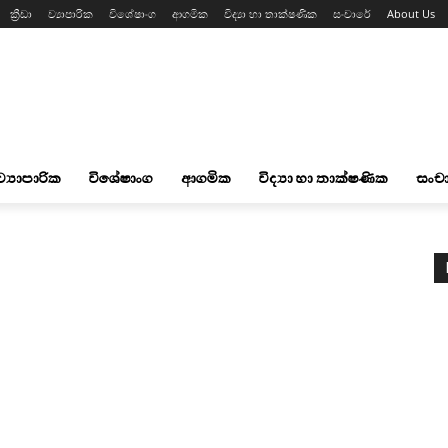
ක්‍රීඩා
ව්‍යාපාරික
විශේෂාංග
ආගමික
විද්‍යා හා තාක්ෂණික
සංචාරේ
About Us
ව්‍යාපාරික
විශේෂාංග
ආගමික
විද්‍යා හා තාක්ෂණික
සංච