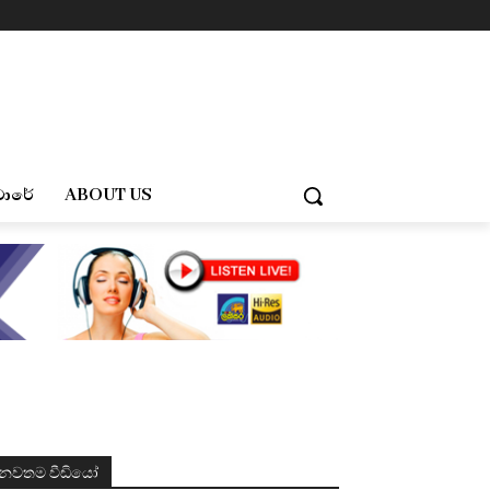
චාරේ
ABOUT US
නවතම වීඩියෝ