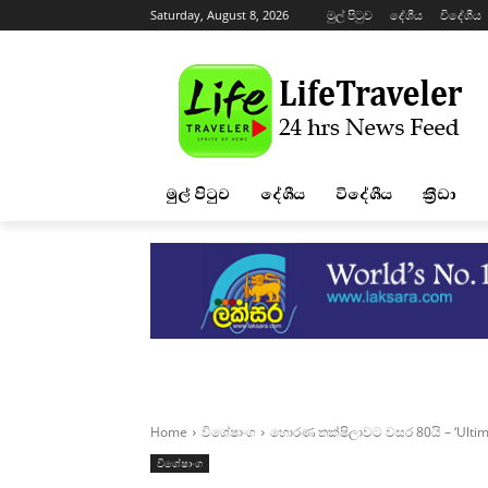
Saturday, August 8, 2026
මුල් පිටුව
දේශීය
විදේශීය
මුල් පිටුව
දේශීය
විදේශීය
ක්‍රීඩා
Home
විශේෂාංග
හොරණ තක්ෂිලාවට වසර 80යි – ‘Ultimat
විශේෂාංග