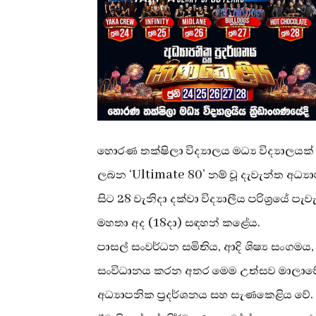
හොරණ තක්ෂිලා විද්‍යාලය මධ්‍ය විද්‍යාලයක
ලබන ‘Ultimate 80’ නම් වූ දැවැන්ත අධ්‍
සිට 28 වැනිදා දක්වා විද්‍යාලීය පරිශ්‍රයේ ප
මහතා අද (18දා) සඳහන් කළේය.
පාසල් සංවර්ධන සමිතිය, ආදි ශිෂ්‍ය සංගමය,
සංවිධානය කරන අතර මෙම උත්සව මාලාවේ 
අධ්‍යාපනික ප්‍රදර්ශනය සහ සැණකෙළිය වේ.