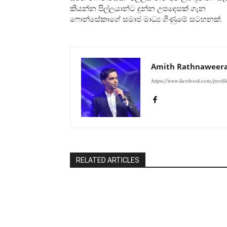
කියන්න පිල්ලයාන්ට දුන්න උපදෙසක් ගැන
ෆොන්සේකාගේ සමාජ මාධ්‍ය ගිණුමේ සටහනක්.
Amith Rathnaweer
https://www.facebook.com/profi
RELATED ARTICLES