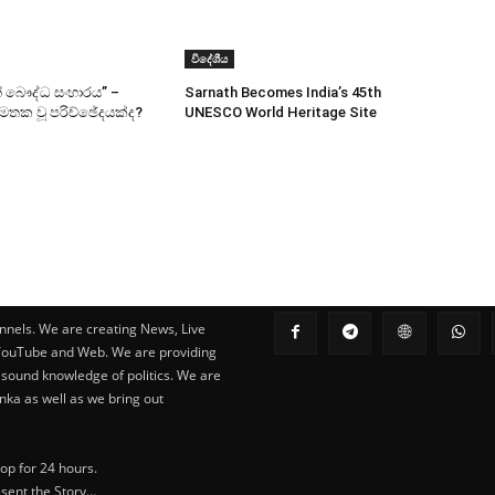
විදේශීය
ේ බෞද්ධ සංහාරය” –
Sarnath Becomes India’s 45th
මතක වූ පරිච්ඡේදයක්ද?
UNESCO World Heritage Site
nnels. We are creating News, Live
 YouTube and Web. We are providing
 sound knowledge of politics. We are
nka as well as we bring out
op for 24 hours.
esent the Story…