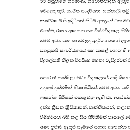
ඊට සිසුන්ගේ නිර්මාණ, නවෝත්පාදන ඇතුළු 
වෙළෙඳ කුටි, සංගීත සංදර්ශන, සන්නද්ධ හම
කණ්ඩායම් හි ඉදිරිපත් කිරීම් ඇතුළත් වන බව
එසේම, රාජ්‍ය ආයතන සහ විශ්වවිද්‍යාල කිහිප
මෙම අධ්‍යාපන හා වෙළඳ ප්‍රදර්ශනයෙන් ලැබ
පහසුකම් සංවර්ධනයට සහ පාසල් ව්‍යාපෘ
විදුහල්පති නිලූක වීරසිංහ මහතා වැඩිදුරටත් 
හොරණ තක්ෂිලා මධ්‍ය විද්‍යාලයේ ආදි ශිෂ්‍
අදහස් දක්වමින් කියා සිටියේ මෙම අධ්‍ය
ආසන්න පිරිසක් එකතු වනු ඇති බව අපේක්ෂ
දක්ෂ ක්‍රීඩක ක්‍රීඩිකාවන්, වෘත්තිකයන්,
විශිෂ්ටයන් බිහි කළ සිය කීර්තිමත් පාසල
ශිෂ්‍ය ප්‍රජාව ඇතුළු සැමගේ සහාය අපේක්