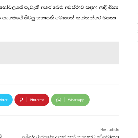
් හෝටලයේ පැවැති අතර මෙම අවස්ථාව සඳහා ආදි ශිෂ්‍ය
්‍ය සංගමයේ හිටපු සභාපති මොහාන් කන්නන්ගර මහතා
itter
Pinterest
WhatsApp
Next article
ි
ශෂීන්ද්‍ර රාජපක්ෂ ඇතුළු තුන්දෙනෙකුට අධිචෝදනා