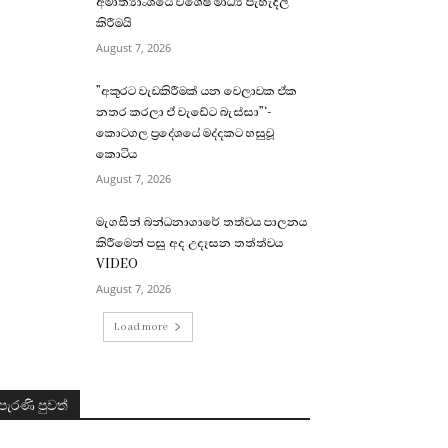
අමාත්‍යාංශයේ විශේෂ මාධ්‍ය පැහැදිලි
කිරීමයි
August 7, 2026
”අකුරට වැඩකිරීමක් යන වෙලාවක ඒක
නතර කරලා ඒ වැඩේට බැස්සා”‘-
කොටගල ප්‍රදේශයේ මද්දකට හසුවූ
කොටිය
August 7, 2026
මැගසින් බන්ධනාගාරේ තත්වය පාලනය
කිරීමෙන් පසු අද උදෑසන තත්ත්වය
VIDEO
August 7, 2026
Load more
පැරණි පුවත්