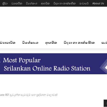
ක්‍රීඩා
ව්‍යාපාරික
විශේෂාංග
ආගමික
විද්‍යා හා තාක්ෂණික
සංචාරේ
About Us
ව්‍යාපාරික
විශේෂාංග
ආගමික
විද්‍යා හා තාක්ෂණික
සං
e 80’ දැවැන්ත සැමරුම් සහ ප්‍රදර්ශන මාලාවක්