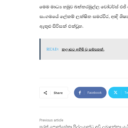
මෙම මාධ්‍ය හමුව බත්තරමුල්ල වෝටර්ස් එජ
සංගමයේ ලේකම් ලක්ෂිත සමරවීර, ආදි ශිෂ
ඇතුළු පිරිසක් එක්වූහ.
READ:
කලාවට අහිමි වූ සම්පතක්.
Facebook
Tw
Share
Previous article
සරත් ෆොන්සේකා පිල්ලයාන්ට අවි ලබාදුන්නා යැය