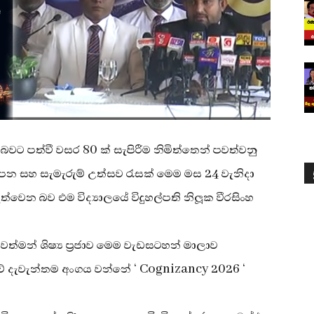
් බවට පත්වී වසර 80 ක් සැපිරීම නිමිත්තෙන් පවත්වනු
යාපන සහ සැමැරුම් උත්සව රැසක් මෙම මස 24 වැනිදා
ැවැත්වෙන බව එම විද්‍යාලයේ විදුහල්පති නිලූක වීරසිංහ
 වත්මන් ශිෂ්‍ය ප්‍රජාව මෙම වැඩසටහන් මාලාව
දැවැන්තම අංගය වන්නේ ‘ Cognizancy 2026 ‘