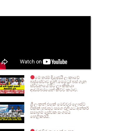
මේ තරම් දියුණුයි ලංකාවේ
බස්සේවාව දැන්.මෙට්‍රෝ බස් ගැන
ස්වීඩනයේ සිට ලාංකිකයා
ආඩම්බරයෙන් කිව්ව කථාව.
ශ්‍රී ලංකන් එකේ මෙච්චර ලොස්ට්
එකක්.හඩපට සමග එලියට.අන්තර්
සමාගම් සේවක සංගමය
හෙළිකරයි.