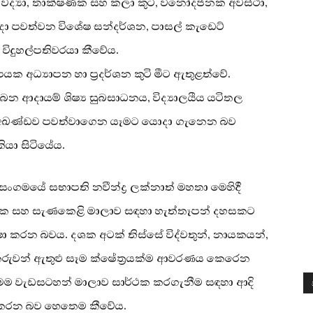
විද්‍යා, තාක්ෂණික සහ කලා කුටි, විනෝදජනක අවස්ථා,
ුදා පවත්වන විශේෂ සන්දර්ශන, පාසල් කැඩෙට්
 විදුහල්පතිවරයා කීවේය.
යක අධ්‍යාපන හා ප්‍රදර්ශන කුටි මීට ඇතුළත්වේ.
ෙන ආදායම් ශිෂ්‍ය සුබසාධනය, විද්‍යාලයීය යටිතල
ති අඛණ්ඩව පවත්වාගෙන යෑමට යොදා ගැනෙන බව
කියා සිටියේය.
ය සංගමයේ සභාපති නවීන්ද්‍ර ලක්නාත් මහතා මෙහිදී
ාපනික සහ සැණකෙළි මාලාව සඳහා හැත්තෑපන් දහසකට
ා කරන බවය. දශක අටක් තිස්සේ විද්වතුන්, නායකයන්,
 කලාකරුවන් ඇතුළු සෑම ක්ෂේත්‍රයක්ම ආවරණය කෙරෙන
ේ මෙම වැඩසටහන් මාලාව සාර්ථක කරගැනීම සඳහා ආදි
ෂා කරන බව හෙතෙම කීවේය.