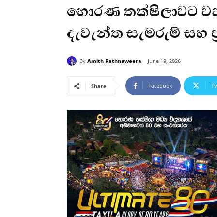
හොරණ තක්ෂිලාවට වසර
දැවැන්ත සැමරුම් සහ ප
By
Amith Rathnaweera
June 19, 2026
Facebook
Tw
Share