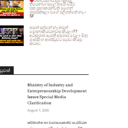
රණවිරුගාය දැන් ආපහු
තියෙනවා සලේ තමයි බයිට්
එක.ප්‍රභාකරන්වත් මගෙන්
රාජපක්ෂලා වගේ පලිගත්තේ නෑ.-
SF
තමන් දන්නේ නෑ තමන්
මොනාකියවනවාද කියලා??
අධිකරණ ඇමති අසරණ වෙලා මීනු
ගුණසිංහ ආණ්ඩුවට සැරට කියපු
කථාව.
පුවත්
Ministry of Industry and
Entrepreneurship Development
Issues Special Media
Clarification
August 7, 2026
කර්මාන්ත හා ව්‍යවසායකත්ව සංවර්ධන