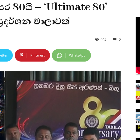
 80යි – ‘Ultimate 80’
්‍රදර්ශන මාලාවක්
445
0
itter
Pinterest
WhatsApp