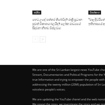
දේශීය
විශේෂාංග
හෙට උදේ පත්තර තිබේවිද? රාත්‍රී ප්‍රධාන
“මාලදිවයින
පුවත් විකාශය බලයිද? ලෝක මාධ්‍යයේ
ඉතිහාසයේ අ
සිදුවන නිහඬ විප්ලවය
We are one of the Sri Lankan largest news YouTube cha
Stream, Documentaries and Political Programs for the
true Information and trying to empower the people with
addressing the twenty million (20M) population of Sri La
voiceless people’s voices.
We are updating the YouTube chanel and the web nonst
We report the story, we investigate the story and we pr