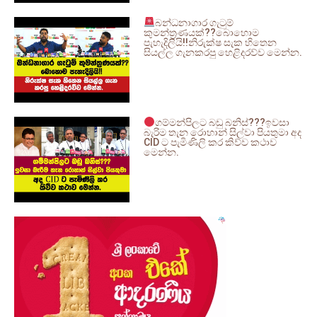
බන්ධනාගාර ගැටුම්
කුමන්ත්‍රණයක්??බොහොම
පැහැදිලියි!!නිරුක්ෂ සැක හිතෙන
සියල්ල ගැනකරපු හෙළිදරව්ව මෙන්න.
ගම්මන්පිලට බඩු බනිස්???ඉවසා
බැරිම තැන රොහාන් සිල්වා පියතුමා අද
CID ට පැමිණිලි කර කිව්ව කථාව
මෙන්න.