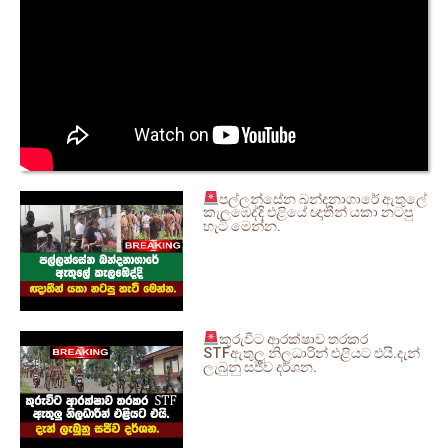
පල්ලන්සේන බන්දනාගාරේ ඇතුලේ
කැලඹෙද්දි එළියේ ඥාතීන් යකා නටපු
හැටි මෙන්න.
කුරුවිට ආරක්ෂාව තරකර
STFඇතුලු නිලධාරින් එළියට එයි.දැන්
ලැබුනු සජීව දර්ශන.