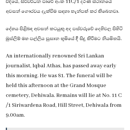
වීදියේ, සිරිවර්ධන පාරේ අංක 11C/1 දරණ ස්ථානයේ
අවසන් ගෞරවය දැක්වීම සඳහා තැන්පත් කර තිබෙනවා.
දේහය පිළිබඳ අවසන් කටයුතු අද පස්වරුවේ දෙහිවල පිහිටි
මුස්ලිම් මහ පල්ලිය සුසාන භූමියේ දී සිදු කිරීමට නියමිතයි.
An internationally renowned Sri Lankan
journalist, Iqbal Athas, has passed away early
this morning. He was 81. The funeral will be
held this afternoon at the Grand Mosque
cemetery, Dehiwala. Remains will lie at No. 11 C
/1 Siriwardena Road, Hill Street, Dehiwala from
9.00am.