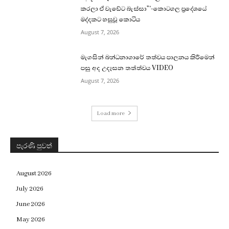
කරලා ඒ වැඩේට බැස්සා”‘-කොටගල ප්‍රදේශයේ
මද්දකට හසුවූ කොටිය
August 7, 2026
මැගසින් බන්ධනාගාරේ තත්වය පාලනය කිරීමෙන්
පසු අද උදෑසන තත්ත්වය VIDEO
August 7, 2026
Load more
පැරණි පුවත්
August 2026
July 2026
June 2026
May 2026