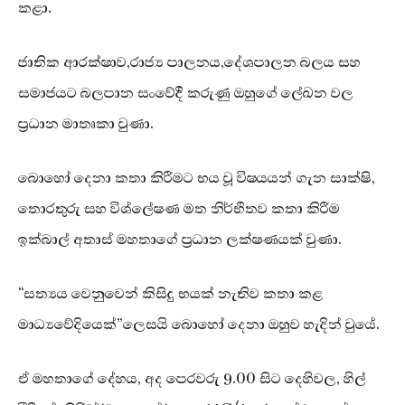
කළා.
ජාතික ආරක්ෂාව,රාජ්‍ය පාලනය,දේශපාලන බලය සහ
සමාජයට බලපාන සංවේදී කරුණු ඔහුගේ ලේඛන වල
ප්‍රධාන මාතෘකා වුණා.
බොහෝ දෙනා කතා කිරීමට භය වූ විෂයයන් ගැන සාක්ෂි,
තොරතුරු සහ විශ්ලේෂණ මත නිර්භීතව කතා කිරීම
ඉක්බාල් අතාස් මහතාගේ ප්‍රධාන ලක්ෂණයක් වුණා.
“සත්‍යය වෙනුවෙන් කිසිදු භයක් නැතිව කතා කළ
මාධ්‍යවේදියෙක්”ලෙසයි බොහෝ දෙනා ඔහුව හැදින් වුයේ.
ඒ මහතාගේ දේහය, අද පෙරවරු 9.00 සිට දෙහිවල, හිල්