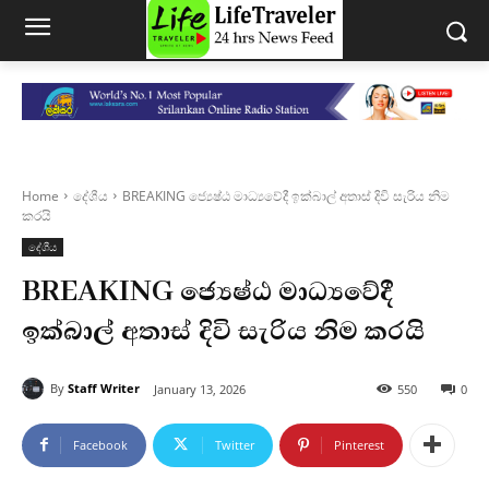
Home
දේශීය
BREAKING ජ්‍යෙෂ්ඨ මාධ්‍යවේදී ඉක්බාල් අතාස් දිවි සැරිය නිම
කරයි
දේශීය
BREAKING ජ්‍යෙෂ්ඨ මාධ්‍යවේදී
ඉක්බාල් අතාස් දිවි සැරිය නිම කරයි
By
Staff Writer
January 13, 2026
550
0
Facebook
Twitter
Pinterest