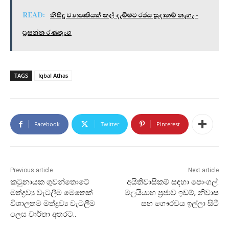
READ:
කිසිදු ව්‍යාපෘතියක් කල් දැමීමට රජය සූදානම් නැහැ -
ප්‍රසන්න රණතුංග
TAGS
Iqbal Athas
Facebook
Twitter
Pinterest
Previous article
Next article
කටුනායක ගුවන්තොටේ
අයිතිවාසිකම් සඳහා පොංගල්:
මත්ද්‍රව්‍ය වැටලීම මෙතෙක්
මලයියාහ ප්‍රජාව ඉඩම්, නිවාස
විශාලතම මත්ද්‍රව්‍ය වැටලීම
සහ ගෞරවය ඉල්ලා සිටී
ලෙස වාර්තා අතරට..