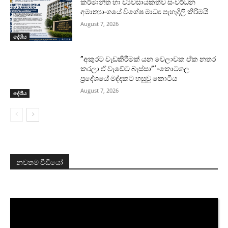
කර්මාන්ත හා ව්‍යවසායකත්ව සංවර්ධන
අමාත්‍යාංශයේ විශේෂ මාධ්‍ය පැහැදිලි කිරීමයි
August 7, 2026
දේශීය
”අකුරට වැඩකිරීමක් යන වෙලාවක ඒක නතර
කරලා ඒ වැඩේට බැස්සා”‘-කොටගල
ප්‍රදේශයේ මද්දකට හසුවූ කොටිය
August 7, 2026
දේශීය
නවතම වීඩියෝ