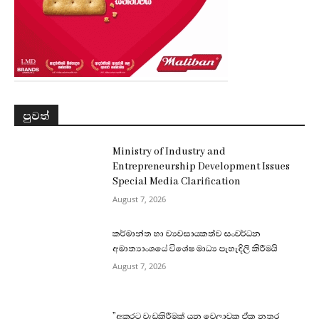
පුවත්
Ministry of Industry and
Entrepreneurship Development Issues
Special Media Clarification
August 7, 2026
කර්මාන්ත හා ව්‍යවසායකත්ව සංවර්ධන
අමාත්‍යාංශයේ විශේෂ මාධ්‍ය පැහැදිලි කිරීමයි
August 7, 2026
”අකුරට වැඩකිරීමක් යන වෙලාවක ඒක නතර