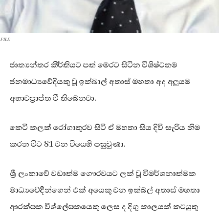
FILE
ජාත්‍යන්තර කීර්තියට පත් මෙරට සිටින විශිෂ්ටතම
ජනමාධ්‍යවේදියකු වූ ඉක්බාල් අතාස් මහතා අද අලුයම
අභාවප්‍රාප්ත වී තිබෙනවා.
කෙටි කලක් රෝගාතුරව සිටි ඒ මහතා සිය දිවි සැරිය නිම
කරන විට 81 වන වියෙහි පසුවුණා.
ශ්‍රී ලංකාවේ වඩාත්ම ගෞරවයට ලක් වූ විමර්ශනාත්මක
මාධ්‍යවේදීන්ගෙන් එක් අයෙකු වන ඉක්බල් අතාස් මහතා
ආරක්ෂක විශ්ලේෂකයෙකු ලෙස ද දිගු කාලයක් කටයුතු