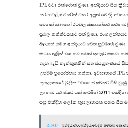
IPL වටා එක්රොක් වුණා. ⁣ඉන්දියාව සිය ක්‍
තරගාවලිය වසරින් වසර අලුත් වෙද්දී අවස
වෙනත් බොහෝ රටවල ජාත්‍යන්තර තරගාව
ප්‍රබල තත්ත්වයකට පත් වුණා. එංගලන්තයට, ඕස්
බලයත් සමග ඉන්දියාව වෙත හුවමාරු වුණා. ඉන්
මාධ්‍ය තුළින් එය තව තවත් ඉහළට ඔසවා තබමි
ගැන දැඩි කැක්කුමකික් සහ ජයග්‍රහණයේ පි
උපරිම ප්‍රයෝජනය ගත්තා. අවසානයේ IPL
කුසලානයේ මූලික වටයෙන් ඉවතට විසි වුණු 
ලංකාව පරාජයට පත් කරමින් 2011 එක්දින ක
පසු එක්දින ලෝක කුසලානයක පහස සිය මව්
READ:
ඉන්දියාවට, ඉන්දියාවෙදිම අමතක නොවන