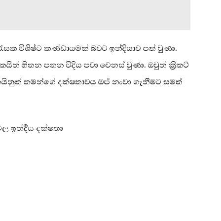
රැසක විශිෂ්ට කණ්ඩායමක් බවට ඉන්දියාව පත් වුණා.
රීඩකයින් හිතන පතන විදිය පවා වෙනස් වුණා. ඔවුන් ක්‍රිකට්
ඩකයිනුත් තමන්ගේ දක්ෂතාවය ඔප් නංවා ගැනීමට සමත්
ල ඉන්දීය දක්ෂතා