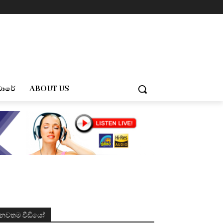
චාරේ
ABOUT US
නවතම වීඩියෝ