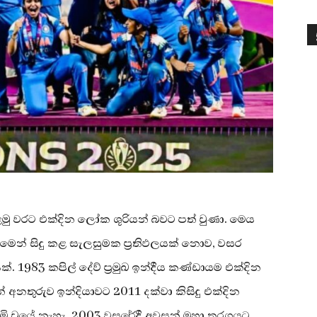
ු වරට එක්දින ලෝක ශූරියන් බවට පත් වුණා. මෙය
 මෙන් සිදු කළ සැලසුමක ප්‍රතිඵලයක් නොව, වසර
. 1983 කපිල් දේව් ප්‍රමුඛ ඉන්දීය කණ්ඩායම එක්දින
 අනතුරුව ඉන්දියාවට 2011 දක්වා කිසිදු එක්දින
ි වූයේ නැහැ. 2003 වසරේදී අවසන් මහා තරගයට