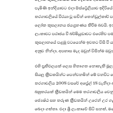
පැමිණි ඉන්දියාව⁣ට එදා ඕස්ට්‍රේලියාව ඉදිරිය
තරගාවලියේ වීරයා වූ සචින් තෙන්ඩුල්කාර
ලෝක කුසලානය ජයග්‍රහණය කිරීම බවයි. ඉන
ලංකාවට පරාජය වී බර්මියුඩාවට එරෙහිව
කුසලානයේ පළමු වටයෙන්ම ඉවතට විසි වී යන
අනුව නින්දා, අපහාස මැද ඔවුන් විසින්ම ඔව
එහි ප්‍රතිඵලයක් ලෙස හිතාගත නොහැකි මූල
සියලු ක්‍රීඩකයින්ට පෙන්වනමින් මේ වනව
තරගාවලිය 2008 වසරේ අප්‍රේල් 18 වැනිද
බහුතරයක් ක්‍රීඩකයින් මෙම තරගාවලිය වෙනු
⁣ජ්‍යෙෂ්ඨ සහ තරුණ ක්‍රීඩකයින් උරෙන් උර 
බෙදා ගත්තා. එදා ශ්‍රී ලංකාවේ සිටි සනත්, මහ