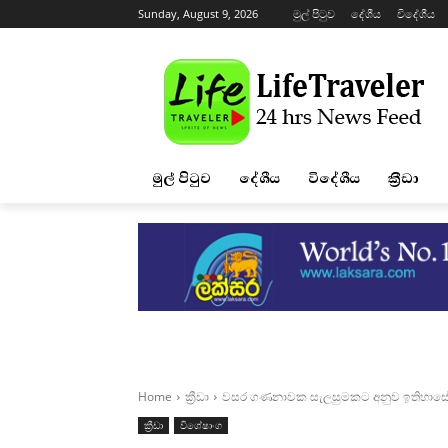
Sunday, August 9, 2026
මුල් පිටුව
දේශීය
විදේශීය
මුල් පිටුව
දේශීය
විදේශීය
ක්‍රීඩා
Home
ක්‍රීඩා
වසර ගණනාවක සැලසුමකට අනුව ඉතිහාසේ ප
ක්‍රීඩා
විශේෂාංග