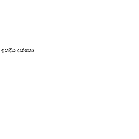
ඉන්දීය දක්ෂතා