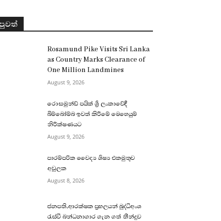
පුවත්
Rosamund Pike Visits Sri Lanka
as Country Marks Clearance of
One Million Landmines
August 9, 2026
රොසමුන්ඩ් පයික් ශ්‍රී ලංකාවේදී
බිම්බෝම්බ ඉවත් කිරීමේ මෙහෙයුම්
නිරීක්ෂණයට
August 9, 2026
පාරම්පරික වෛද්‍ය ශිෂ්‍ය එකමුතුව
අවුලක
August 8, 2026
ජනපති,ආරක්ෂක ප්‍රභලයන් බුද්ධිඅංශ
රැස්වී බන්ධනාගාර ගැන ගත් තීන්දුව