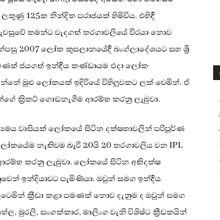
ේ ලකුණු 125ක නින්දිත පරාජයක් හිමිවිය. එහිදී
් පැවසුවේ තමන්ට වැදගත් තරගාවලියේ වීරයා නොව
්පසු 2007 ලෝක කුසලානයේදී බංග්ලාදේශයට සහ ශ්‍රී
 පමණක් ජයගත් ඉන්දීය කණ්ඩායම එදා ලෝක
්නේ මුළු ලෝකයක් ඉදිරියේ විහිලුවකට ලක් වෙමින්. ඒ
ුන්ගේ ක්‍රික⁣ට් ගොඩනැගීම ආරම්භ කරනු ලැබුවා.
්‍යමය වාසියක් ලෝකයේ සිටින දක්ෂතාවලින් පරිපූර්ණ
ිට ලෝකයේම නැතිවම බැරි 20යි 20 තරගාවලිය වන IPL
ා ආරම්භ කරනු ලැබුවා. ලෝකයේ සිටින අතිදක්ෂ
වෙන් ඉන්දියාවට පැමිණියා. ඔවුන් සමග ඉන්දීය
ගැටෙමින් ක්‍රීඩා කළා පමණක් නොව දැනුම ද ඔවුන් සමග
ේල, මුරලි, සංගක්කාර, මාලිංග වැනි විශිෂ්ට ක්‍රීඩකයින්