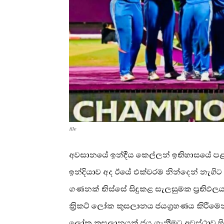
file
අවසානයේ ඉන්දීය කෙල්ලන් ඉතිහාසයේ පළම
ඉන්දියාව අද ඊයේ එක්වරම නින්දෙන් නැගිට
ගණනක් තිස්සේ සිදුකළ සැලසුමක ප්‍රතිඵලයක්
ක්‍රිකට් ලෝක කුසලානය ජයග්‍රහණය කිරීමෙන්
ලෝක කුසලානයක් ජය ගැනීමට අවස්ථාව හිම