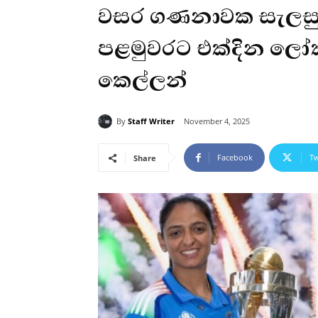
වසර ගණනාවක සැලසු
පළමුවරට එක්දින ලෝක 
කෙල්ලන්
By
Staff Writer
November 4, 2025
Facebook
Tw
Share