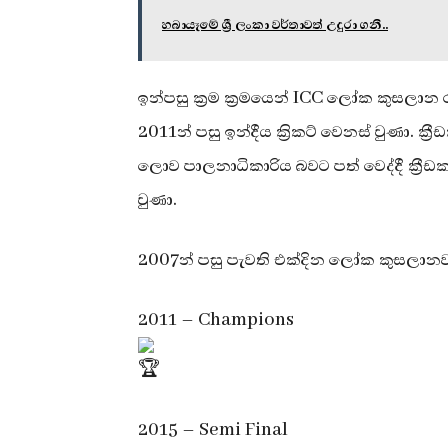
හබායෑමේ ශ්‍රී ලංකා වර්තාවත් උදුරා ගනී..
ඉන්පසු ක්‍රම ක්‍රමයෙන් ICC ලෝක කුසලාන 
2011න් පසු ඉන්දීය ක්‍රිකට් වෙනස් වුණා. ක්‍
ලොව පාලනාධිකාරිය බවට පත් වෙද්දී ක්‍රී
වුණා.
2007න් පසු පැවති එක්දින ලෝක කුසලානව
2011 – Champions
2015 – Semi Final