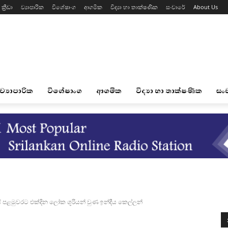
ක්‍රීඩා
ව්‍යාපාරික
විශේෂාංග
ආගමික
විද්‍යා හා තාක්ෂණික
සංචාරේ
About Us
ව්‍යාපාරික
විශේෂාංග
ආගමික
විද්‍යා හා තාක්ෂණික
සං
ළමුවරට එක්දින ලෝක ශූරියන් වුණ ඉන්දීය කෙල්ලන්