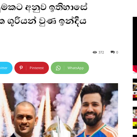
මකට අනුව ඉතිහාසේ
ශූරියන් වුණ ඉන්දීය
372
0
itter
Pinterest
WhatsApp