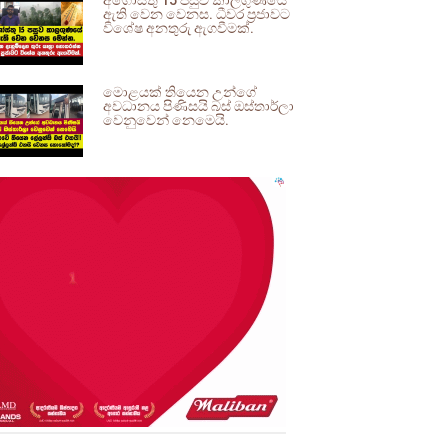
අගෝස්තු 15 පසුව කාලගුණයේ
ඇති වෙන වෙනස. ධීවර ප්‍රජාවට
විශේෂ අනතුරු ඇගවීමක්.
මොළයක් තියෙන උන්ගේ
අවධානය පිණිසයි බස් ඔස්තාර්ලා
වෙනුවෙන් නෙමෙයි.