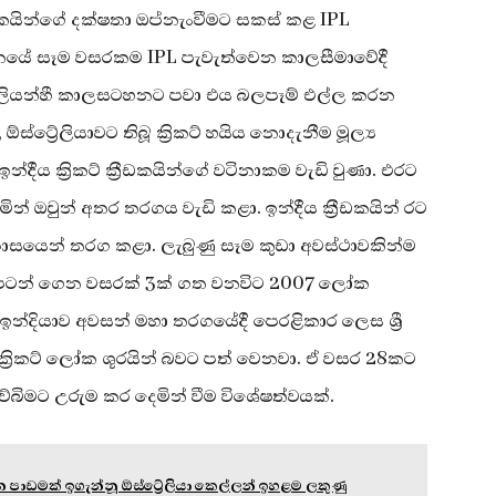
රීඩකයින්ගේ දක්ෂතා ඔප්නැංවීමට සකස් කළ IPL
ානයේ සෑම වසරකම IPL පැවැත්වෙන කාලසීමා⁣වේදී
ලියන්හී කාලසටහනට පවා එය බලපෑම් එල්ල කරන
ට්‍රේලියාවට තිබූ ක්‍රිකට් හයිය නොදැනීම මූල්‍ය
දීය ක්‍රිකට් ක්‍රීඩකයින්ගේ වටිනාකම වැඩි වුණා. එරට
න් ඔවුන් අතර තරගය වැඩි කළා. ඉන්දීය ක්‍රීඩකයින් රට
පාසයෙන් තරග කළා. ලැබුණු සෑම කුඩා අවස්ථාවකින්ම
 පටන් ගෙන වසරක් 3ක් ගත වනවිට 2007 ලෝක
ඉන්දියාව අවසන් මහා තරගයේදී පෙරළිකාර ලෙස ශ්‍රී
්‍රිකට් ලෝක ශූරයින් බවට පත් වෙනවා. ඒ වසර 28කට
බිමට උරුම කර දෙමින් වීම විශේෂත්වයක්.
 පාඩමක් ඉගැන්නූ ඕස්ට්‍රේලියා කෙල්ලන් ඉහළම ලකුණු