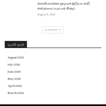
ජනපති,ආරක්ෂක ප්‍රභලයන් බුද්ධිඅංශ රැස්වී
බන්ධනාගාර ගැන ගත් තීන්දුව
August 8, 2026
Load more
පැරණි පුවත්
August 2026
July 2026
June 2026
May 2026
April 2026
March 2026