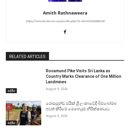
Amith Rathnaweera
https://www.facebook.com/profile.php?id=100008353692046
RELATED ARTICLES
Rosamund Pike Visits Sri Lanka as
Country Marks Clearance of One Million
Landmines
August 9, 2026
දේශීය
රොසමුන්ඩ් පයික් ශ්‍රී ලංකාවේදී බිම්බෝම්බ
ඉවත් කිරීමේ මෙහෙයුම් නිරීක්ෂණයට
August 9, 2026
දේශීය