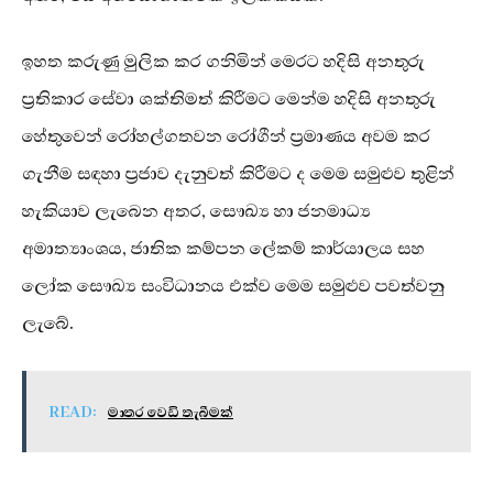
ඉහත කරුණු මුලික කර ගනිමින් මෙරට හදිසි අනතුරු
ප්‍රතිකාර සේවා ශක්තිමත් කිරීමට මෙන්ම හදිසි අනතුරු
හේතුවෙන් රෝහල්ගතවන රෝගීන් ප්‍රමාණය අවම කර
ගැනීම සඳහා ප්‍රජාව දැනුවත් කිරීමට ද මෙම සමුළුව තුළින්
හැකියාව ලැබෙන අතර, සෞඛ්‍ය හා ජනමාධ්‍ය
අමාත්‍යාංශය, ජාතික කම්පන ලේකම් කාර්යාලය සහ
ලෝක සෞඛ්‍ය සංවිධානය එක්ව මෙම සමුළුව පවත්වනු
ලැබේ.
READ:
මාතර වෙඩි තැබීමක්