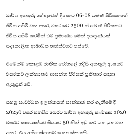
මාර්ග අනතුරු හේතුවෙන් දිනකට 06-08 පමණ පිරිසකගේ
ජීවිත අහිමි වන අතර, වසරකට 2500 ක් පමණ පිරිසකට
ජිවිත අහිමි කරමින් එම ප්‍රමාණය මෙන් දසගුණයක්
සදාකාලික ආබාධිත තත්ත්වයට පත්වේ.
එමෙන්ම කොළඹ ජාතික රෝහලේ හදිසි අනතුරු අංශයට
වසරකට ලක්ෂයකට ආසන්න පිරිසක් ප්‍රතිකාර සඳහා
ඇතුළත් වේ.
සහශ්‍ර සංවර්ධන ඉලක්කයන් සාක්ෂාත් කර ගැනීමේ දී
20230 වසර වනවිට මෙරට මාර්ග අනතුරු සංඛ්‍යාව 2020
වසරට සාපොක්ෂව සියයට 50 කින් අඩු කර ගත යුතු වන
අතර, එය අභියෝගාත්මක ඉලක්කයකි.