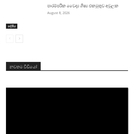
පාරම්පරික වෛද්‍ය ශිෂ්‍ය එකමුතුව අවුලක
August 8, 2026
දේශීය
නවතම වීඩියෝ