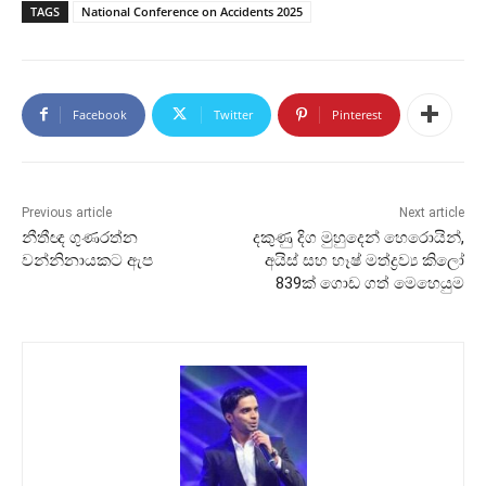
TAGS
National Conference on Accidents 2025
Facebook
Twitter
Pinterest
Previous article
Next article
නීතීඥ ගුණරත්න
දකුණු දිග මුහුදෙන් හෙරොයින්,
වන්නිනායකට ඇප
අයිස් සහ හෑෂ් මත්ද්‍රව්‍ය කිලෝ
839ක් ගොඩ ගත් මෙහෙයුම