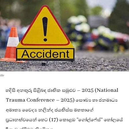
file
හදිසි අනතුරු පිළිබඳ ජාතික සමුළුව – 2025 (National
Trauma Conference – 2025) සෞඛ්‍ය හා ජනමාධ්‍ය
අමාත්‍ය වෛද්‍ය නලින්ද ජයතිස්ස මහතාගේ
ප්‍රධානත්වයෙන් හෙට (17) කොළඹ “ගෝල්ෆේස්” හෝලයේ