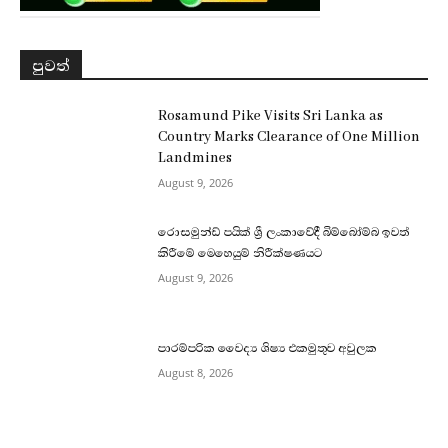
පුවත්
Rosamund Pike Visits Sri Lanka as
Country Marks Clearance of One Million
Landmines
August 9, 2026
රොසමුන්ඩ් පයික් ශ්‍රී ලංකාවේදී බිම්බෝම්බ ඉවත්
කිරීමේ මෙහෙයුම් නිරීක්ෂණයට
August 9, 2026
පාරම්පරික වෛද්‍ය ශිෂ්‍ය එකමුතුව අවුලක
August 8, 2026