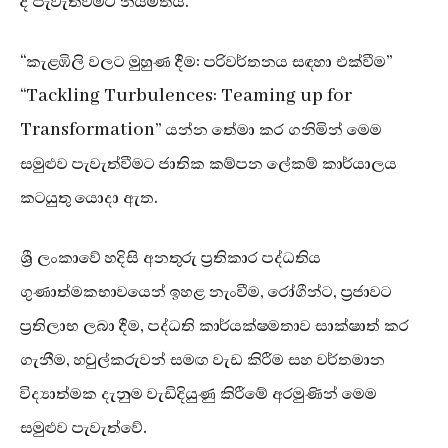
දී පැවැත්වීමට නියමිතය.
“කැළඹිලි වලට මුහුණ දීම: පරිවර්තනය සඳහා එක්වීම”
“Tackling Turbulences: Teaming up for
Transformation” යන්න තේමා කර ගනිමින් මෙම
සමුළුව පැවැත්වීමට ජාතික කම්පන ලේකම් කාර්යාලය
කටයුතු යොදා ඇත.
ශ්‍රී ලංකාවේ හදිසි අනතුරු ප්‍රතිකාර පද්ධතිය
ගුණාත්මකභාවයෙන් ඉහළ නැංවීම, රෝගීන්ට, ප්‍රජාවට
ප්‍රතිලාභ ලබා දීම, පද්ධති කාර්යක්ෂමතාව සාක්ෂාත් කර
ගැනීම, හවුල්කරුවන් සමඟ වැඩ කිරීම සහ වර්තමාන
විද්‍යාත්මක දැනුම වැඩිදියුණු කිරීමේ අරමුණින් මෙම
සමුළුව පැවැත්වේ.