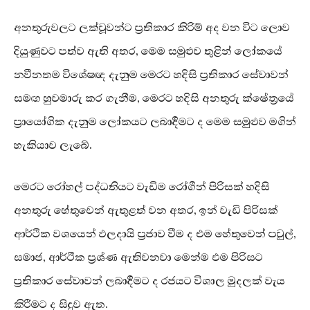
අනතුරුවලට ලක්වූවන්ට ප්‍රතිකාර කිරිම් අද වන විට ලොව
දියුණුවට පත්ව ඇති අතර, මෙම සමුළුව තුළින් ලෝකයේ
නවීනතම විශේෂඥ දැනුම මෙරට හදිසි ප්‍රතිකාර සේවාවන්
සමඟ හුවමාරු කර ගැනීම, මෙරට හදිසි අනතුරු ක්ෂේත්‍රයේ
ප්‍රායෝගික දැනුම ලෝකයට ලබාදීමට ද මෙම සමුළුව මගින්
හැකියාව ලැබේ.
මෙරට රෝහල් පද්ධතියට වැඩිම රෝගීන් පිරිසක් හදිසි
අනතුරු හේතුවෙන් ඇතුළත් වන අතර, ඉන් වැඩි පිරිසක්
ආර්ථික වශයෙන් ඵලදායි ප්‍රජාව වීම ද එම හේතුවෙන් පවුල්,
සමාජ, ආර්ථීක ප්‍රශ්ණ ඇතිවනවා මෙන්ම එම පිරිසට
ප්‍රතිකාර සේවාවන් ලබාදීමට ද රජයට විශාල මුදලක් වැය
කිරීමට ද සිදුව ඇත.