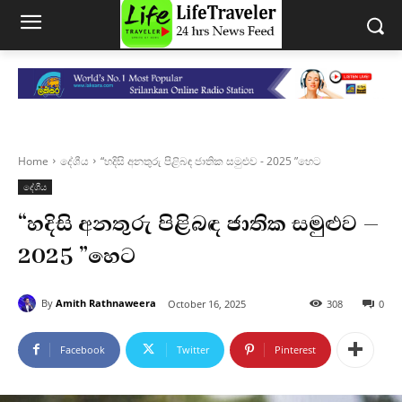
Home
දේශීය
“හදිසි අනතුරු පිළිබඳ ජාතික සමුළුව - 2025 ”හෙට
දේශීය
“හදිසි අනතුරු පිළිබඳ ජාතික සමුළුව –
2025 ”හෙට
By
Amith Rathnaweera
October 16, 2025
308
0
Facebook
Twitter
Pinterest