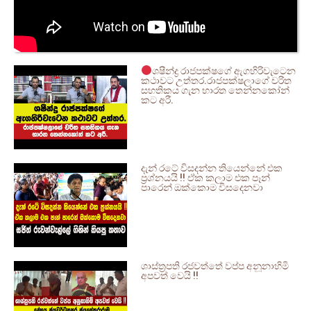
ශෂීන්ද්‍ර රාජපක්ෂගේ ඇගහිරිවැටෙන
කථාවට උත්තර.රාජපක්ෂලාගේ චරිත
සහතිකය ගැන භාරත තෙන්නකෝන්
කට අරී.
දැන් රටේ විසදන්න තියෙන්නේ එක
ප්‍රශ්නයයි !! ඒක කලාම එක පෑන්
පාරෙන් ඔක්කොම විසදෙනවා
ශාස්ත්‍රපති රජවත්තේ වප්ප අනූනාහිමි
අපවත් වෙයි !!