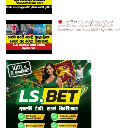
කෝපි කඩේ පොලී මුදලාලිගේ
ගෙදරට අද වෙලා තියෙනදේ.ඩිංගි
මහත්තයා එක්ක රොඩ්නි බලන්න යයි.