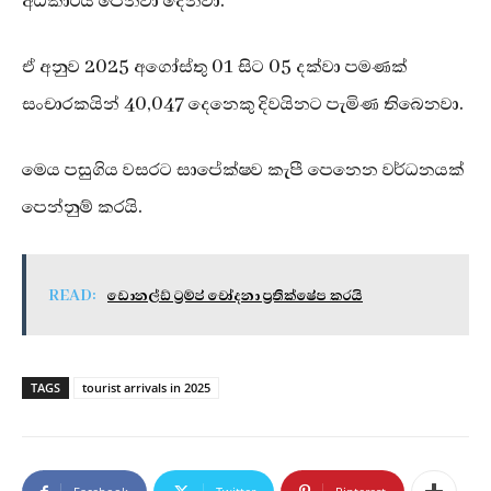
අධිකාරිය පෙන්වා දෙනවා.
ඒ අනුව 2025 අගෝස්තු 01 සිට 05 දක්වා පමණක්
සංචාරකයින් 40,047 දෙනෙකු දිවයිනට පැමිණ තිබෙනවා.
මෙය පසුගිය වසරට සාපේක්ෂව කැපී පෙනෙන වර්ධනයක්
පෙන්නුම් කරයි.
READ:
ඩොනල්ඩ් ට්‍රම්ප් චෝදනා ප්‍රතික්ෂේප කරයි
TAGS
tourist arrivals in 2025