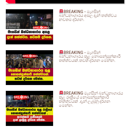
BREAKING - මැගසින්
බන්ධනාගාරය අසල දැන් තත්ත්වය
නවතම දර්ශන.
BREAKING - මැගසින්
බන්ධනාගාරය තුළ නොසන්සුන්කාරී
තත්ත්වයක්.තවත් දර්ශන මෙන්න.
BREAKING මැගසින් බන්ධනාගාරය
තුළ රාත්‍රියේ නොසන්සුන්කාරී
තත්ත්වයක් .දැන් ලැබුනු දර්ශන
මෙන්න.