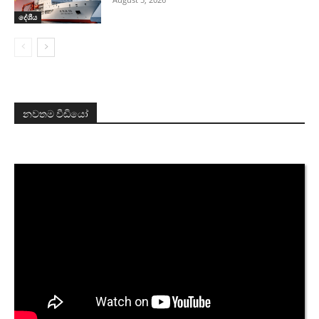
දේශීය
නවතම වීඩියෝ