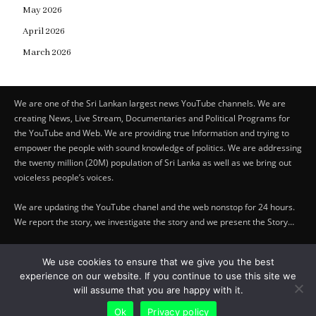
May 2026
April 2026
March 2026
We are one of the Sri Lankan largest news YouTube channels. We are
creating News, Live Stream, Documentaries and Political Programs for
the YouTube and Web. We are providing true Information and trying to
empower the people with sound knowledge of politics. We are addressing
the twenty million (20M) population of Sri Lanka as well as we bring out
voiceless people’s voices.
We are updating the YouTube chanel and the web nonstop for 24 hours.
We report the story, we investigate the story and we present the Story…
Copyright by © Lifetraveler.lk - 2023
We use cookies to ensure that we give you the best
experience on our website. If you continue to use this site we
PRIVACY POLICY
-
ABOUT US
will assume that you are happy with it.
Ok
Privacy policy