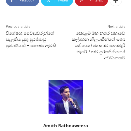
Facebook
Twitter
Pinterest
Previous article
Next article
විශේෂඥ වෛද්‍යවරුන්ගේ
කොළඹ මහ නගර සභාවේ
සැළකිය යුතු පුරප්පාඩු
කල්මරන නිලධාරීන්ගේ මජර
ප්‍රමාණයක් – සෞඛ්‍ය ඇමති
ගතියෙන් ජනතාව නොමැරී
මැරේ..! නව පුරපතිනියගේ
අවධානයට
Amith Rathnaweera