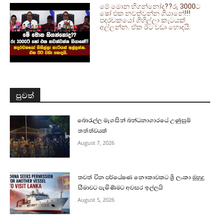
මේ මොන හිගන්නෝද??රු 3000ට
ෂෝ එක නවත්වන්න ගියානේ!!!
පදරචකයෝ ගිහිල්ලා කැටයක්
අල්ලන්න. ඒක ඊට වඩා හොදයි.
පුවත්
බොරැල්ල මැගසින් බන්ධනාගාරයේ උණුසුම්
තත්ත්වයක්
August 7, 2026
තවත් චීන පර්යේෂණ නෞකාවකට ශ්‍රී ලංකා මුහුදු
සීමාවට පැමිණීමට අවසර ඉල්ලයි
August 5, 2026