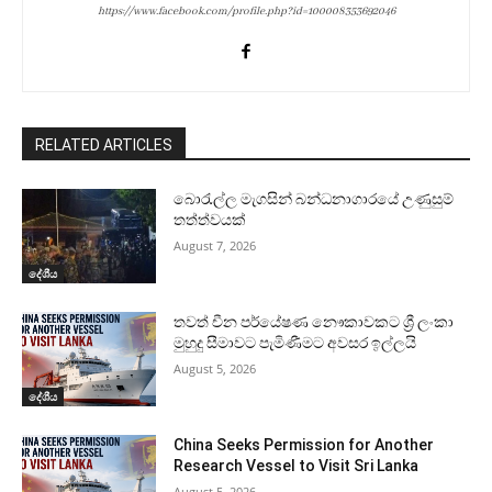
https://www.facebook.com/profile.php?id=100008353692046
RELATED ARTICLES
බොරැල්ල මැගසින් බන්ධනාගාරයේ උණුසුම්
තත්ත්වයක්
August 7, 2026
දේශීය
තවත් චීන පර්යේෂණ නෞකාවකට ශ්‍රී ලංකා
මුහුදු සීමාවට පැමිණීමට අවසර ඉල්ලයි
August 5, 2026
දේශීය
China Seeks Permission for Another
Research Vessel to Visit Sri Lanka
August 5, 2026