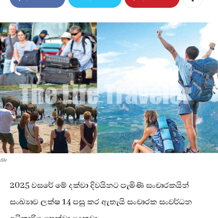
file
2025 වසරේ මේ දක්වා දිවයිනට පැමිණි සංචාරකයින්
සංඛ්‍යාව ලක්ෂ 14 පසු කර ඇතැයි සංචාරක සංවර්ධන