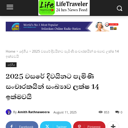
Home
දේශීය
2025 වසරේ දිවයිනට පැමිණි සංචාරකයින් සංඛ්‍යාව ලක්ෂ 14
ඉක්මවයි
දේශීය
2025 වසරේ දිවයිනට පැමිණි
සංචාරකයින් සංඛ්‍යාව ලක්ෂ 14
ඉක්මවයි
By
Amith Rathnaweera
August 11, 2025
853
0
Facebook
Twitter
Pinterest