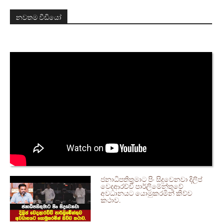
නවතම වීඩියෝ
ජනාධිපතිතුමාට පිං සිදුවෙනවා දිලිප්
වෙදආරච්චි පාර්ලිමේන්තුවේ
අවධානයට යොමුකරමින් කිව්ව
කථාව.