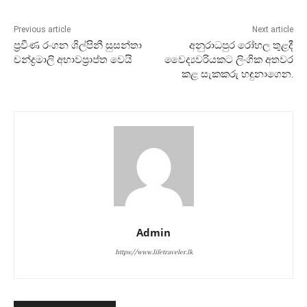
Previous article
Next article
ප්‍රවීණ රංගන ශිල්පිනී සුසන්තා
අනුරාධපුර රෝහල තුළදී
චන්ද්‍රමාලි අභාවප්‍රාප්ත වෙයි
වෛද්‍යවරියකට ලිංගික අතවර
කළ සැකකරු හඳුනාගෙන.
Admin
https://www.lifetraveler.lk