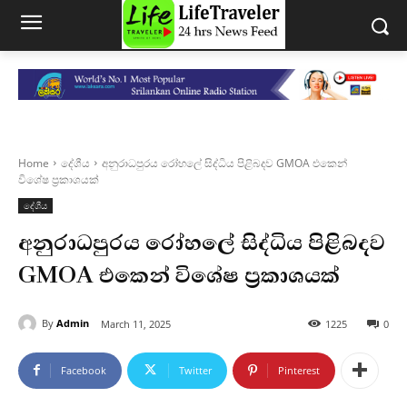
Home
දේශීය
අනුරාධපුරය රෝහලේ සිද්ධිය පිළිබදව GMOA එකෙන්
විශේෂ ප්‍රකාශයක්
දේශීය
අනුරාධපුරය රෝහලේ සිද්ධිය පිළිබදව
GMOA එකෙන් විශේෂ ප්‍රකාශයක්
By
Admin
March 11, 2025
1225
0
Facebook
Twitter
Pinterest