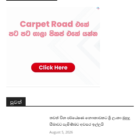
පුවත්
තවත් චීන පර්යේෂණ නෞකාවකට ශ්‍රී ලංකා මුහුදු
සීමාවට පැමිණීමට අවසර ඉල්ලයි
August 5, 2026