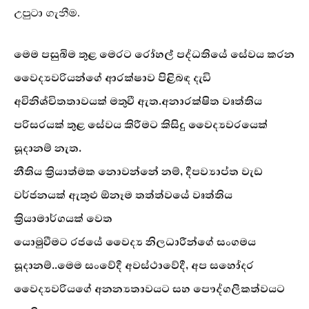
උපුටා ගැනීම.
මෙම පසුබිම තුළ මෙරට රෝහල් පද්ධතියේ සේවය කරන
වෛද්‍යවරියන්ගේ ආරක්ෂාව පිළිබඳ දැඩි
අවිනිශ්චිතතාවයක් මතුවී ඇත.අනාරක්ෂිත වෘත්තිය
පරිසරයක් තුළ සේවය කිරීමට කිසිදු වෛද්‍යවරයෙක්
සූදානම් නැත.
නීතිය ක්‍රියාත්මක නොවන්නේ නම්, දීපව්‍යාප්ත වැඩ
වර්ජනයක් ඇතුළු ඕනෑම තත්ත්වයේ වෘත්තිය
ක්‍රියාමාර්ගයක් වෙත
යොමුවීමට රජයේ වෛද්‍ය නිලධාරීන්ගේ සංගමය
සූදානම්..මෙම සංවේදී අවස්ථාවේදී, අප සහෝදර
වෛද්‍යවරියගේ අනන්‍යතාවයට සහ පෞද්ගලිකත්වයට