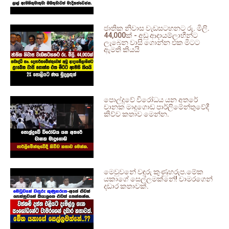
ජාතික නිවාස වැඩසටහනට රු. මිලි.
44,000ක් - අඩු ආදායම්ලාභීන්ට
ලැබෙන වාසි ගොන්න එක මිටට
ඇමති කියයි
පොල්දුවේ විරෝධය යන අතරේ
චානක මාදුගොඩ පාර්ලිමේන්තුවේදී
කිව්ව කතාව මෙන්න.
මෙවුවනේ වඳුරු කුණුහරුප.මේක
යකාගේ සෙල්ලමක්නේ! චාමරගෙන්
දඩාර කතාවක්.