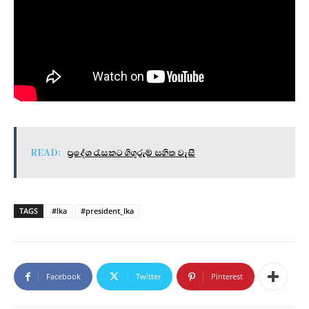
READ:
ප්‍රදේශ රැසකට ගිගුරුම් සහිත වැසි
TAGS
#lka
#president_lka
Facebook
Twitter
Pinterest