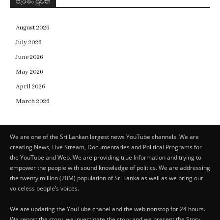
පැරණි පුවත්
August 2026
July 2026
June 2026
May 2026
April 2026
March 2026
We are one of the Sri Lankan largest news YouTube channels. We are
creating News, Live Stream, Documentaries and Political Programs for
the YouTube and Web. We are providing true Information and trying to
empower the people with sound knowledge of politics. We are addressing
the twenty million (20M) population of Sri Lanka as well as we bring out
voiceless people’s voices.
We are updating the YouTube chanel and the web nonstop for 24 hours.
We report the story, we investigate the story and we present the Story…