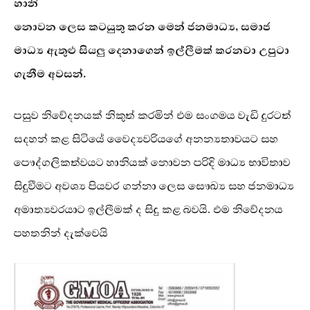
හානි
නොවන ලෙස කටයුතු කරන මෙන් ජනමාධ්‍ය, සමාජ
මාධ්‍ය ඇතුළු සියලු දෙනාගෙන් ඉල්ලීමක් කරනවා උපුටා
ගැනීම අවසන්.
පසුව නිවේදනයක් නිකුත් කරමින් එම සංගමය වැඩි දුරටත්
සදහන් කළ සිටියේ වෛද්‍යවරියගේ අනන්‍යතාවයට සහ
පෞද්ගලිකත්වයට හානියක් නොවන පරිදි මාධ්‍ය භාවිතාව
සිදුවීමට අවශ්‍ය පියවර ගන්නා ලෙස සෞඛ්‍ය සහ ජනමාධ්‍ය
අමාත්‍යවරයාට ඉල්ලීමක් ද සිදු කළ බවයි. එම නිවේදනය
පහතනින් දැක්වෙයි