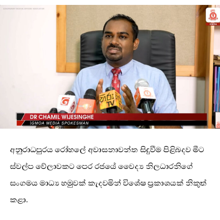
අනුරාධපුරය රෝහලේ අවාසනාවන්ත සිදුවීම පිළිබදව මීට
ස්වල්ප වේලාවකට පෙර රජයේ වෛද්‍ය නිලධාරනිගේ
සංගමය මාධ්‍ය හමුවක් කැදවමින් විශේෂ ප්‍රකාශයක් නිකුත්
කළා.