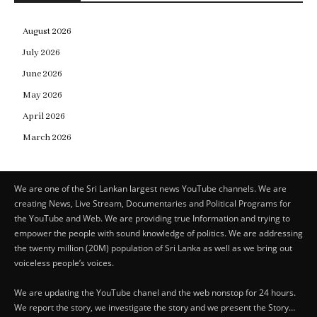
August 2026
July 2026
June 2026
May 2026
April 2026
March 2026
We are one of the Sri Lankan largest news YouTube channels. We are
creating News, Live Stream, Documentaries and Political Programs for
the YouTube and Web. We are providing true Information and trying to
empower the people with sound knowledge of politics. We are addressing
the twenty million (20M) population of Sri Lanka as well as we bring out
voiceless people’s voices.
We are updating the YouTube chanel and the web nonstop for 24 hours.
We report the story, we investigate the story and we present the Story…