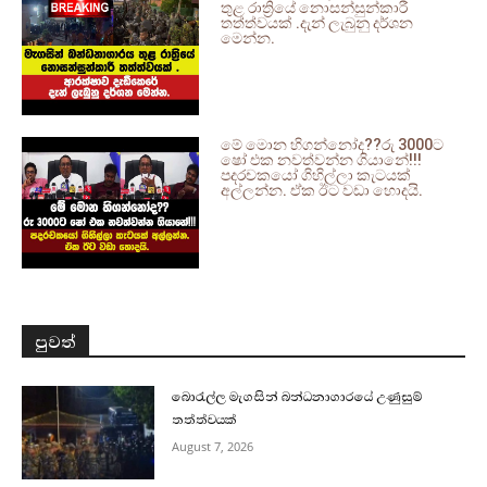
තුළ රාත්‍රියේ නොසන්සුන්කාරී
තත්ත්වයක් .දැන් ලැබුනු දර්ශන
මෙන්න.
මේ මොන හිගන්නෝද??රු 3000ට
ෂෝ එක නවත්වන්න ගියානේ!!!
පදරචකයෝ ගිහිල්ලා කැටයක්
අල්ලන්න. ඒක ඊට වඩා හොදයි.
පුවත්
බොරැල්ල මැගසින් බන්ධනාගාරයේ උණුසුම්
තත්ත්වයක්
August 7, 2026