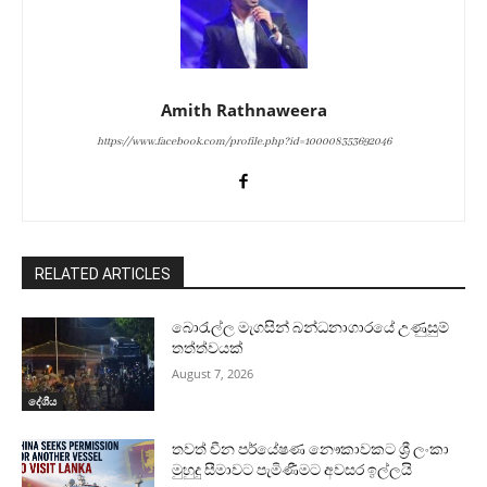
Amith Rathnaweera
https://www.facebook.com/profile.php?id=100008353692046
RELATED ARTICLES
බොරැල්ල මැගසින් බන්ධනාගාරයේ උණුසුම්
තත්ත්වයක්
August 7, 2026
දේශීය
තවත් චීන පර්යේෂණ නෞකාවකට ශ්‍රී ලංකා
මුහුදු සීමාවට පැමිණීමට අවසර ඉල්ලයි