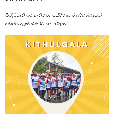
save lives” ලෙස යි.
සියදිවිහානි කර ගැනීම වැලැක්වීම හා ඒ සම්බන්ධයෙන්
සමාජය දැනුවත් කිරීම එහි අරමුණයි.