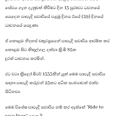
සේවය ගැන දැනුවත් කිරීමට දින 13 පුරාවට ධවනයේ
යෙදෙන පාපැදි සවාරියේ පළමු දිනය ඊයේ (29) දිනයේ
ධාවනයේ යෙදුණා.
ඒ කොළඹ නිදහස් චතුරශ්‍රයෙන් පාපැදි සවාරිය ආරම්භ කර
කොළඹ සිට කිතුල්ගල දක්වා ක්‍රි.මී 85ක
දුරක් ධාවනය කරමින්.
රට වටා ක්‍රිලෝ මීටර් 1333කින් යුත් මෙම පාපැදි සවාරිය
සඳහා පාපැදි කරුවන් 25කට අධික සංඛ්‍යාවක් එක්ව
සිටිනවා.
මෙම විශේෂ පාපැදි සවාරිය නම් කර ඇත්තේ “Ride to