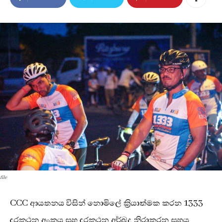
file
CCC ආයතනය විසින් නොමිලේ ක්‍රියාත්මක කරන 1333
දුරකථන අංකය සහ දුරකථන අර්බුද නිරාකරන සහය