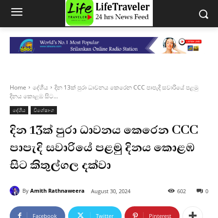
Home
දේශීය
දින 13ක් පුරා ධාවනය කෙරෙන CCC පාපැදි සවාරියේ පළමු
දිනය කොළඹ සිට...
දේශීය
විශේෂාංග
දින 13ක් පුරා ධාවනය කෙරෙන CCC
පාපැදි සවාරියේ පළමු දිනය කොළඹ
සිට කිතුල්ගල දක්වා
By
Amith Rathnaweera
August 30, 2024
602
0
Facebook
Twitter
Pinterest