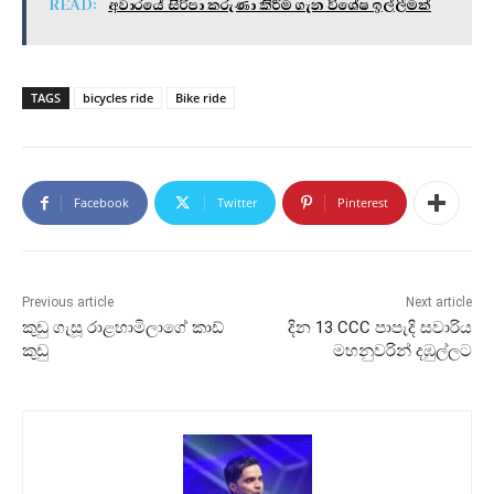
READ:
අවාරයේ සිරිපා කරුණා කිරීම ගැන විශේෂ ඉල්ලීමක්
TAGS
bicycles ride
Bike ride
Facebook
Twitter
Pinterest
Previous article
Next article
කුඩු ගැසූ රාළහාමිලාගේ කාඩ්
දින 13 CCC පාපැදි සවාරිය
කුඩු
මහනුවරින් දඹුල්ලට