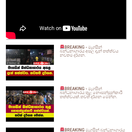
BREAKING - මැගසින්
බන්ධනාගාරය අසල දැන් තත්ත්වය
නවතම දර්ශන.
BREAKING - මැගසින්
බන්ධනාගාරය තුළ නොසන්සුන්කාරී
තත්ත්වයක්.තවත් දර්ශන මෙන්න.
BREAKING මැගසින් බන්ධනාගාරය