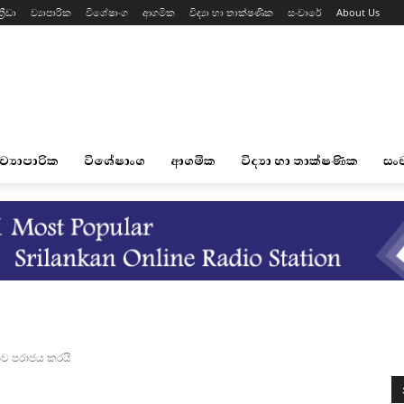
්‍රීඩා
ව්‍යාපාරික
විශේෂාංග
ආගමික
විද්‍යා හා තාක්ෂණික
සංචාරේ
About Us
ව්‍යාපාරික
විශේෂාංග
ආගමික
විද්‍යා හා තාක්ෂණික
සං
යාව පරාජය කරයි