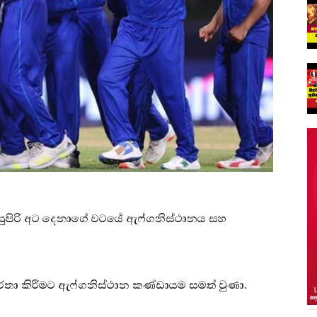
සුපිරි අට දෙනාගේ වටයේ ඇෆ්ගනිස්ථානය සහ
ර්තා කිරීමට ඇෆ්ගනිස්ථාන කණ්ඩායම සමත් වුණා.