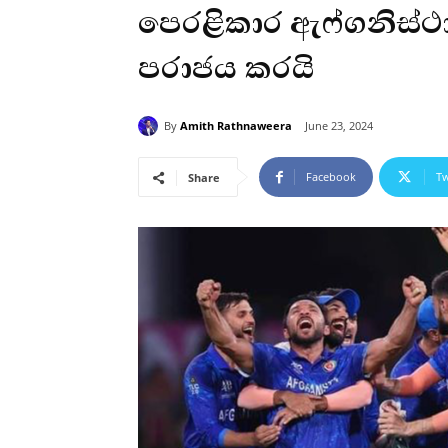
පෙරළිකාර ඇෆ්ගනිස්ථාන
පරාජය කරයි
By
Amith Rathnaweera
June 23, 2024
Facebook
Tw
Share