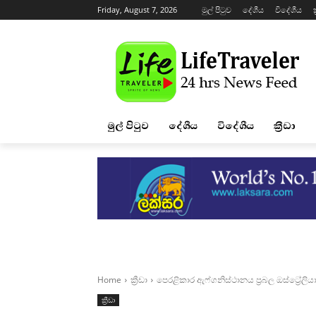
Friday, August 7, 2026
මුල් පිටුව
දේශීය
විදේශීය
ක
මුල් පිටුව
දේශීය
විදේශීය
ක්‍රීඩා
Home
ක්‍රීඩා
පෙරළිකාර ඇෆ්ගනිස්ථානය ප්‍රබල ඔස්ට්‍රේලි
ක්‍රීඩා