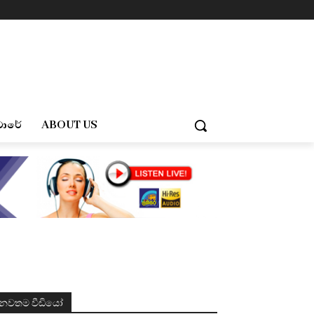
චාරේ
ABOUT US
නවතම වීඩියෝ