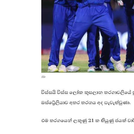
file
විස්සයි විස්ස ලෝක කුසලාන තරගාවලියේ 
ඔස්ට්‍රේලියාව අතර තරඟය අද පැවැත්වුණා.
එම තරගයෙන් ලකුණු 21 ක තියුණු ජයක් වා