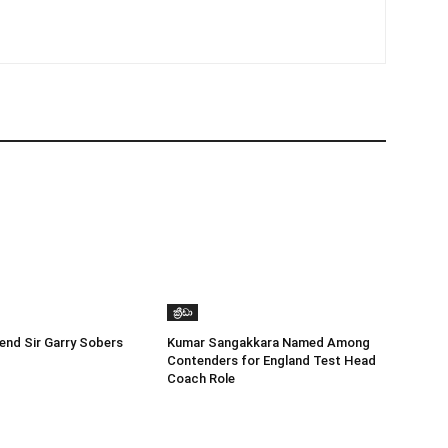
ක්‍රීඩා
end Sir Garry Sobers
Kumar Sangakkara Named Among
Contenders for England Test Head
Coach Role