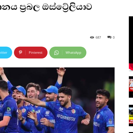
ය ප්‍රබල ඔස්ට්‍රේලියාව
687
0
itter
Pinterest
WhatsApp