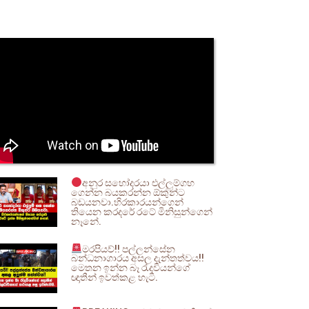
අනුර සහෝදරයා එල්ලුම්ගහ
ගෙන්න බයකරන්න ඕකුන්ට
බඩයනවා.හිරකාරයන්ගෙන්
තියෙන කරදරේ රටේ මිනිසුන්ගෙන්
නෑනේ.
මරපියව්!! පල්ලන්සේන
බන්ධනාගාරය අසල දැන්තත්වය!!
මෙතන ඉන්න බෑ රැදවියන්ගේ
ඥාතීන් ඉවත්කළ හැටි.