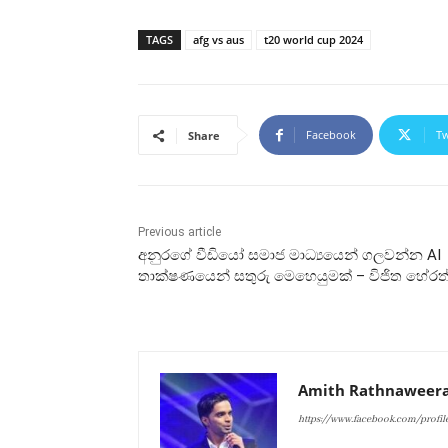
TAGS
afg vs aus
t20 world cup 2024
Facebook
Tw
Share
Previous article
අනුරගේ වීඩියෝ සමාජ මාධ්‍යයෙන් ගලවන්න AI
තාක්ෂණයෙන් සතුරු මෙහෙයුමක් – විජිත හේරත
Amith Rathnaweer
https://www.facebook.com/profi