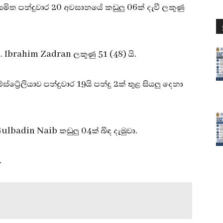
යමිත පන්දුවාර 20 අවසානයේ කඩුලු 06ක් දැවී ලකුණු
 Ibrahim Zadran ලකුණු 51 (48) යි.
ට්‍රේලියාව පන්දුවාර 19යි පන්දු 2ක් තුළ සියලු දෙනා
ulbadin Naib කඩුලු 04ක් බිඳ දැමුවා.
.