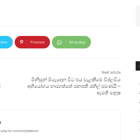
itter
Pinterest
WhatsApp
Next article
මිනිසුන් මියැදෙන විට එය වැළකීමේ විප්ලවීය
්
අභියෝගය භාරගත්තේ ජනපති රනිල් පමණයි –
ඇමති මනූෂ
a
le.php?id=100008353692046