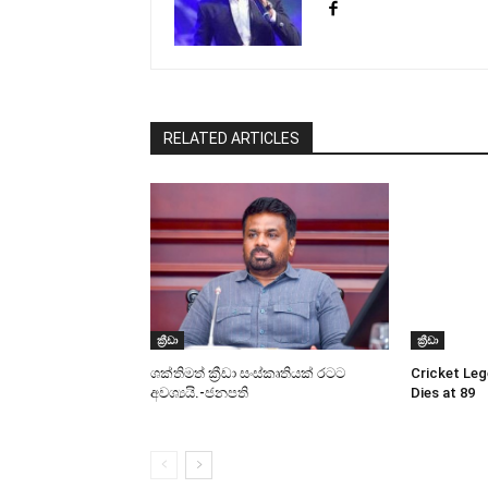
RELATED ARTICLES
ක්‍රීඩා
ක්‍රීඩා
ශක්තිමත් ක්‍රීඩා සංස්කෘතියක් රටට
Cricket Leg
අවශ්‍යයි.-ජනපති
Dies at 89