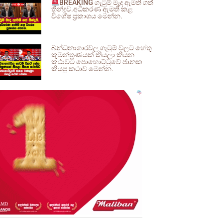
BREAKING ගැටුම් මැද ඇමති ගත්
තීන්දුව.අධිකරණ ඇමති කළ
විශේෂ ප්‍රකාශය මෙන්න.
බන්ධනාගාරවල ගැටුම් වලට හේතු
කුමන්ත්‍රණයක් කියලා කියන
කථාවට පොහොට්ටුවේ ජානක
කියපු කථාව මෙන්න.