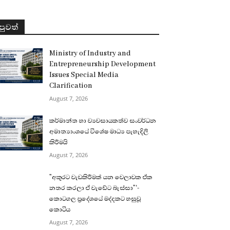
පුවත්
Ministry of Industry and
Entrepreneurship Development
Issues Special Media
Clarification
August 7, 2026
කර්මාන්ත හා ව්‍යවසායකත්ව සංවර්ධන
අමාත්‍යාංශයේ විශේෂ මාධ්‍ය පැහැදිලි
කිරීමයි
August 7, 2026
”අකුරට වැඩකිරීමක් යන වෙලාවක ඒක
නතර කරලා ඒ වැඩේට බැස්සා”‘-
කොටගල ප්‍රදේශයේ මද්දකට හසුවූ
කොටිය
August 7, 2026