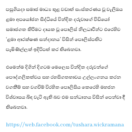
පසුගියදා සමාජ මාධ්‍ය තුළ වඩාත් සංස්කරණය වූ වැලිඔය
ළමා අපයෝජන සිද්ධියේ වින්දිත දරුවාගේ වීඩියෝ
සමාජගත කිරීමට දායක වූ පොලිස් නිලධාරීන්ට එරෙහිව
‘ළමා ආරක්ෂණ සන්දානය’ විසින් පොලිස්පතිට
පැමිණිල්ලක් ඉදිරිපත් කර තිබෙනවා.
එමෙන්ම දිගින් දිගටම මෙලෙස වින්දිත දරුවන්ගේ
පෞද්ගලිකත්වය සහ රහසිගතභාවය උල්ලංගනය කරන
වගකීම් සහ වගවීම් විරහිත පොලිසිය කෙරෙහි මහජන
විශ්වාසය බිඳ වැටී ඇති බව එම සන්ධානය විසින් පෙන්වා දී
තිබෙනවා.
https://web.facebook.com/tushara.wickramana