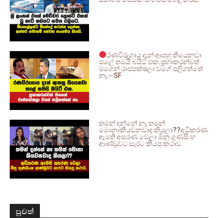
රණවිරුගාය දැන් ආපහු තියෙනවා
සලේ තමයි බයිට් එක.ප්‍රභාකරන්වත්
මගෙන් රාජපක්ෂලා වගේ පලිගත්තේ
නෑ.- SF
තමන් දන්නේ නෑ තමන්
මොනාකියවනවාද කියලා??අධිකරණ
ඇමති අසරණ වෙලා මීනු ගුණසිංහ
ආණ්ඩුවට සැරට කියපු කථාව.
පුවත්