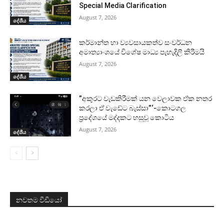
Special Media Clarification
August 7, 2026
දේශීය
කර්මාන්ත හා ව්‍යවසායකත්ව සංවර්ධන
අමාත්‍යාංශයේ විශේෂ මාධ්‍ය පැහැදිලි කිරීමයි
August 7, 2026
දේශීය
”අකුරට වැඩකිරීමක් යන වෙලාවක ඒක නතර
කරලා ඒ වැඩේට බැස්සා”‘-කොටගල
ප්‍රදේශයේ මද්දකට හසුවූ කොටිය
August 7, 2026
දේශීය
නවතම වීඩියෝ