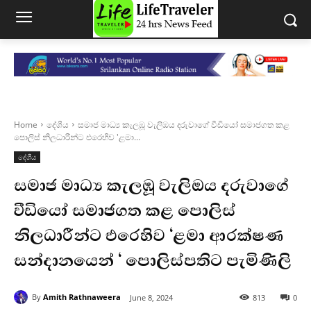
Home
දේශීය
සමාජ මාධ්‍ය කැලඹූ වැලිඔය දරුවාගේ වීඩියෝ සමාජගත කළ
පොලිස් නිලධාරීන්ට එරෙහිව 'ළමා...
දේශීය
සමාජ මාධ්‍ය කැලඹූ වැලිඔය දරුවාගේ
වීඩියෝ සමාජගත කළ පොලිස්
නිලධාරීන්ට එරෙහිව ‘ළමා ආරක්ෂණ
සන්දානයෙන් ‘ පොලිස්පතිට පැමිණිලි
By
Amith Rathnaweera
June 8, 2024
813
0