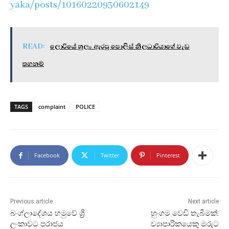
yaka/posts/10160220930602149
READ:
ලොරියේ හුලං ඇරපු පොලිස් නිලධාරියාගේ වැඩ
තහනම්
TAGS
complaint
POLICE
Facebook
Twitter
Pinterest
Previous article
Next article
බංග්ලාදේශය හමුවේ ශ්‍රි
හුංගම වෙඩි තැබීමක්:
ලංකාවට පරාජය
ව්‍යාපාරිකයෙකු මරුට