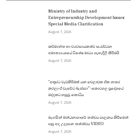
Ministry of Industry and
Entrepreneurship Development Issues
Special Media Clarification
August 7, 2026
කර්මාන්ත හා ව්‍යවසායකත්ව සංවර්ධන
අමාත්‍යාංශයේ විශේෂ මාධ්‍ය පැහැදිලි කිරීමයි
August 7, 2026
”අකුරට වැඩකිරීමක් යන වෙලාවක ඒක නතර
කරලා ඒ වැඩේට බැස්සා”‘-කොටගල ප්‍රදේශයේ
මද්දකට හසුවූ කොටිය
August 7, 2026
මැගසින් බන්ධනාගාරේ තත්වය පාලනය කිරීමෙන්
පසු අද උදෑසන තත්ත්වය VIDEO
August 7, 2026