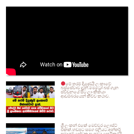
මේ තරම් දියුණුයි ලංකාවේ
බස්සේවාව දැන්.මෙට්‍රෝ බස් ගැන
ස්වීඩනයේ සිට ලාංකිකයා
ආඩම්බරයෙන් කිව්ව කථාව.
ශ්‍රී ලංකන් එකේ මෙච්චර ලොස්ට්
එකක්.හඩපට සමග එලියට.අන්තර්
සමාගම් සේවක සංගමය හෙළිකරයි.