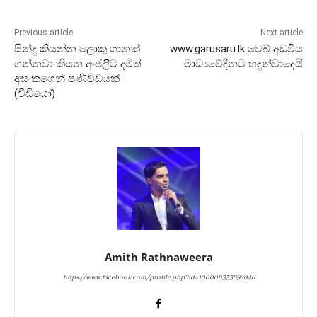
Previous article
Next article
සින්දු කියන්න ලොකු ගානක්
www.garusaru.lk වෙබ් අඩවිය
ගන්නවා කියන අංජලීට දමිත්
මාධ්‍යවේදීනට හඳුන්වාදෙයි
අසංකගෙන් පණිවිඩයක්
(වීඩියෝ)
Amith Rathnaweera
https://www.facebook.com/profile.php?id=100008353692046