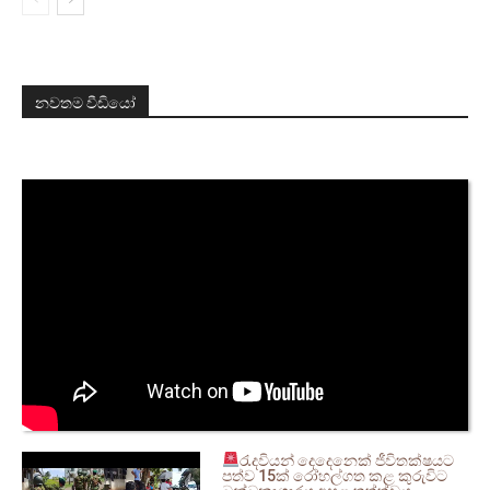
නවතම වීඩියෝ
රැදවියන් දෙදෙනෙක් ජීවිතක්ෂයට
පත්ව 15ක් රෝහල්ගත කළ කුරුවිට