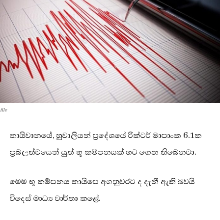
file
තායිවානයේ, හුවාලියන් ප්‍රදේශයේ රික්ටර් මාපාංක 6.1ක
ප්‍රබලත්වයෙන් යුත් භූ කම්පනයක් හට ගෙන තිබෙනවා.
මෙම භූ කම්පනය තායිපෙ අගනුවරට ද දැනී ඇති බවයි
විදෙස් මාධ්‍ය වාර්තා කළේ.