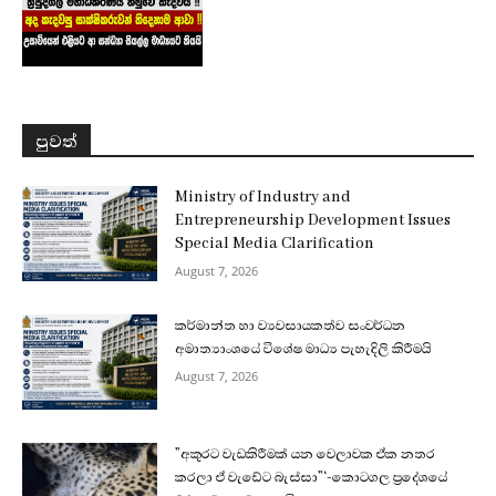
පුවත්
Ministry of Industry and
Entrepreneurship Development Issues
Special Media Clarification
August 7, 2026
කර්මාන්ත හා ව්‍යවසායකත්ව සංවර්ධන
අමාත්‍යාංශයේ විශේෂ මාධ්‍ය පැහැදිලි කිරීමයි
August 7, 2026
”අකුරට වැඩකිරීමක් යන වෙලාවක ඒක නතර
කරලා ඒ වැඩේට බැස්සා”‘-කොටගල ප්‍රදේශයේ