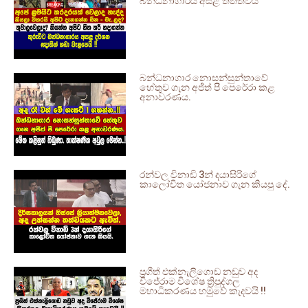
බන්ධනාගාරය අසළ තත්ත්වය
බන්ධනාගාර නොසන්සුන්තාවේ
හේතුව ගැන අජිත් පී පෙරේරා කළ
අනාවරණය.
රන්වල විනාඩි 3න් දයාසිරිගේ
කාලෝචිත යෝජනාව ගැන කියපු දේ.
ප්‍රගීත් එක්නැලිගොඩ නඩුව අද
විජේරාම විශේෂ ත්‍රිපුද්ගල
මහාධිකරණය හමුවේ කැදවයි !!