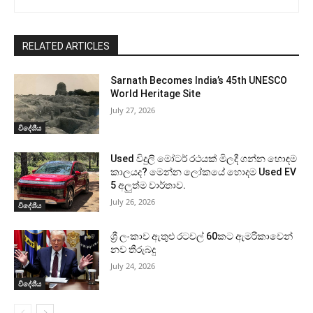
RELATED ARTICLES
Sarnath Becomes India’s 45th UNESCO
World Heritage Site
July 27, 2026
විදේශීය
Used විදුලි මෝටර් රථයක් මිලදී ගන්න හොඳම
කාලයද? මෙන්න ලෝකයේ හොදම Used EV
5 අලුත්ම වාර්තාව.
July 26, 2026
විදේශීය
ශ්‍රී ලංකාව ඇතුළු රටවල් 60කට ඇමරිකාවෙන්
නව තීරුබදු
July 24, 2026
විදේශීය