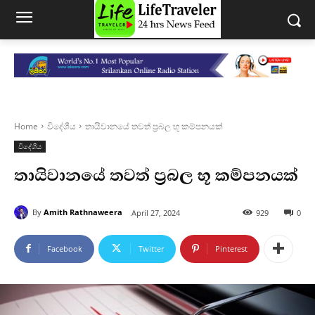
Home
විදේශීය
තායිවානයේ තවත් ප්‍රබල භූ කම්පනයක්
විදේශීය
තායිවානයේ තවත් ප්‍රබල භූ කම්පනයක්
By
Amith Rathnaweera
April 27, 2024
929
0
Facebook
Twitter
Pinterest