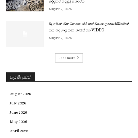
මද්දකට හසුවූ කොටිය
August 7, 2026
මැගසින් බන්ධනාගාරේ තත්වය පාලනය කිරීමෙන්
පසු අද උදෑසන තත්ත්වය VIDEO
August 7, 2026
Load more
පැරණි පුවත්
August 2026
July 2026
June 2026
May 2026
April 2026