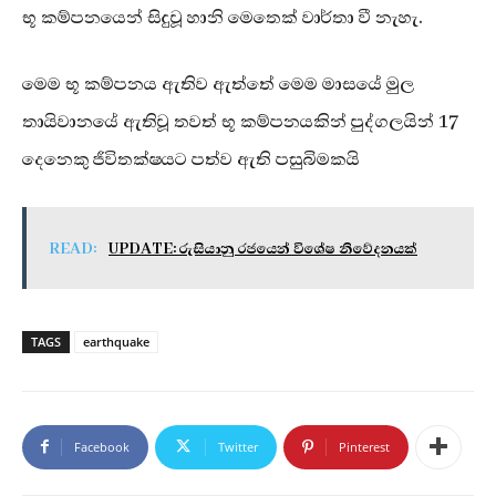
භූ කම්පනයෙන් සිදුවූ හානි මෙතෙක් වාර්තා වී නැහැ.
මෙම භූ කම්පනය ඇතිව ඇත්තේ මෙම මාසයේ මුල
තායිවානයේ ඇතිවූ තවත් භූ කම්පනයකින් පුද්ගලයින් 17
දෙනෙකු ජීවිතක්ෂයට පත්ව ඇති පසුබිමකයි
READ:
UPDATE: රුසියානු රජයෙන් විශේෂ නිවේදනයක්
TAGS
earthquake
Facebook
Twitter
Pinterest