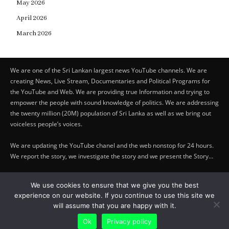
May 2026
April 2026
March 2026
We are one of the Sri Lankan largest news YouTube channels. We are
creating News, Live Stream, Documentaries and Political Programs for
the YouTube and Web. We are providing true Information and trying to
empower the people with sound knowledge of politics. We are addressing
the twenty million (20M) population of Sri Lanka as well as we bring out
voiceless people’s voices.
We are updating the YouTube chanel and the web nonstop for 24 hours.
We report the story, we investigate the story and we present the Story…
Copyright by © Lifetraveler.lk - 2023
We use cookies to ensure that we give you the best
experience on our website. If you continue to use this site we
PRIVACY POLICY
-
ABOUT US
will assume that you are happy with it.
Ok
Privacy policy