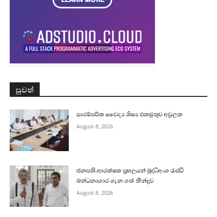
පුවත්
පාරම්පරික වෛද්‍ය ශිෂ්‍ය එකමුතුව අවුලක
August 8, 2026
ජනපති,ආරක්ෂක ප්‍රභලයන් බුද්ධිඅංශ රැස්වී
බන්ධනාගාර ගැන ගත් තීන්දුව
August 8, 2026