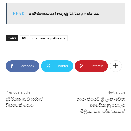
READ:
පාකිස්තානයෙන් ලකුණු 343ක ඉලක්කයක්
TAGS
IPL
matheesha pathirana
Facebook
Twitter
Pinterest
Previous article
Next article
දුම්රියක ගැටී සරසවි
ගාසා තීරයට ශ්‍රී ලංකාවෙන්
සිසුවෙක් මරුට
අමෙරිකානු ඩොලර්
මිලියනයක පරිත්‍යාගයක්