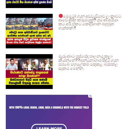
මෙට්‍රෝ ගැන අඩවැඩියාව ලංකාවට
ආවේණික කරුමයක්!! ගුණේ අයියා
කට අරී.ඒකට කෙදිරිගාන බහුබූත
හැත්තක් !!
මැරුණාට පස්සේද පාලනය කලා
කියන්නේ??බන්ධනාගාර සිද්ධි ගැන
සජබේ මහලේකම් මතුකළ බරපතල
සැකය මෙන්න.