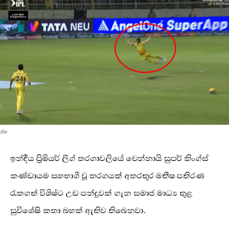
file
ඉන්දීය ප්‍රිමියර් ලීග් තරගාවලියේ චෙන්නායි සුපර් කිංග්ස්
කණ්ඩායම සහභාගී වූ තරගයක් අතරතුර මතීෂ පතිරණ
රැකගත් විශිෂ්ට උඩ පන්දුවක් ගැන සමාජ මාධ්‍ය තුළ
සුවිශේෂි කතා බහක් ඇතිව තිබෙනවා.