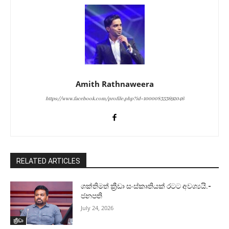
Amith Rathnaweera
https://www.facebook.com/profile.php?id=100008353692046
RELATED ARTICLES
ශක්තිමත් ක්‍රීඩා සංස්කෘතියක් රටට අවශ්‍යයි.-
ජනපති
July 24, 2026
ක්‍රීඩා