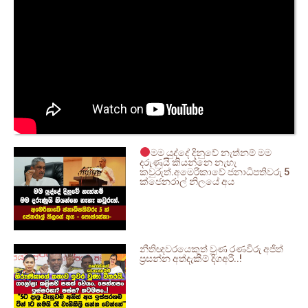
මම යුද්දේ දිනුවේ නැත්නම් මම
දරුණුයි කියන්නෙ නැහැ
කවුරුත්.අමෙරිකාවේ ජනාධිපතිවරු 5
ක්ජෙනරාල් නිලයේ අය
නීතිඥවරයෙකුත් වුණ රණවිරු අජිත්
ප්‍රසන්න අත්දැකීම් දිගඅරී..!