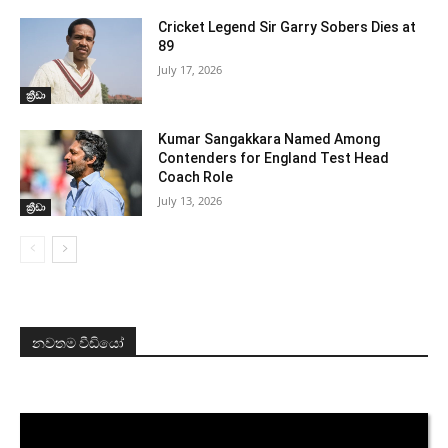
Cricket Legend Sir Garry Sobers Dies at
89
July 17, 2026
ක්‍රීඩා
Kumar Sangakkara Named Among
Contenders for England Test Head
Coach Role
July 13, 2026
ක්‍රීඩා
නවතම වීඩියෝ