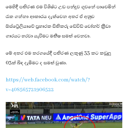
මෙහිදී පතිරණ එම විශිෂ්ට උඩ පන්දුව ගුවනේ පාවෙමින්
රැක ගන්නා ආකාරය දැක්වෙන අතර ඒ අනුව
ඕස්ට්‍රේලියාවේ ප්‍රහාරක පිතිකරු ඩේවිඩ් වෝනර් ක්‍රීඩා
ගාරයට හරවා යැවීමට මතීෂ සමත් වෙනවා.
මේ අතර එම තරගයේදී පතිරණ ලකුණු 33 කට කඩුලු
03ක් බිඳ දැමීමට ද සමත් වුණා.
https://web.facebook.com/watch/?
v=408565721906522