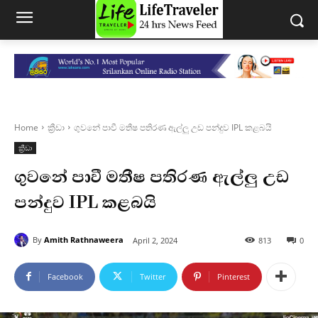
Home
ක්‍රීඩා
ගුවනේ පාවී මතීෂ පතිරණ ඇල්ලු උඩ පන්දුව IPL කළබයි
ක්‍රීඩා
ගුවනේ පාවී මතීෂ පතිරණ ඇල්ලු උඩ
පන්දුව IPL කළබයි
By
Amith Rathnaweera
April 2, 2024
813
0
Facebook
Twitter
Pinterest