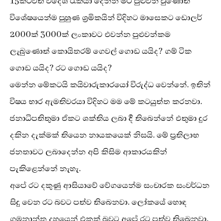
15කටවත් විදේශ රැකියා දෙන්න මට පුළුවන් වුණොත්
විශේෂයෙන්ම පුහුණ ශ්‍රමිකයින් විදිහට මාසෙකට ඩොලර්
2000ක් 3000ක් ලංකාවට එවන්න පුළුවන්කම
ලැබුණොත් කොයිතරම් ගෙවල් ගොඩ යයිද? ගම් ටික
ගොඩ යයිද? රට ගොඩ යයිද?
මෙන්න මේකටයි කයිවාරුකාරයෝ විරුද්ධ වෙන්නේ. ඉතින්
විෂය භාර ඇමතිවරයා විදිහට මම මේ කටයුත්ත කරනවා.
ජනාධිපතිතුමා ඒකට ශක්තිය ලබා දී තිබෙන්නේ එතුමා දුර
දකින දැක්මක් තියෙන නායකයෙක් නිසයි. මේ ප්‍රතිලාභ
ජනතාවට ලබාදෙන්න අපි කිසිම ආකාරයකින්
පැකිළෙන්නේ නැහැ.
අපේ රට දකුණු ආසියාවේ වේගයෙන්ම සංචාරක සංවර්ධන
සිදු වෙන රට බවට පත්ව තිබෙනවා. ලෝකයේ හොඳ
ගමනාන්ත දහයෙන් එකක් බවට අපේ රට පත්ව තිබෙනවා.