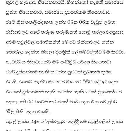
තුවාල හැමදාම තියෙනවාටයි. හිඟන්නෝ කැමති සමාජයේ
ප්‍රශ්න තියෙනවාට, සමාජයේ දුප්පත්කම තියෙනවාට.
රටේ තිස් හතලිස්දාහක් ලක්ෂ 05ක 06ක වැටුප් ලබන
රස්සාවලට අපේ තරුණ තරුණියන් යොමු කරලා වරප්‍රසාද
අවම පවුල්වල සමාජිකයින් මේ රට රැකියාවලට යන්න
තෝරලා දෙන්න කියලා දිස්ත්‍රික් ලේකම්වරුන්ට මම කිව්වා.
සංවර්ධන නිලධාරීන්ට මම පණිවුඩ යවලා තියෙනවා.
රටේ දුප්පත්කම නැති කරන්න පුළුවන් ප්‍රධානම ක්‍රමය
එයයි. එහෙම නැතිව මාසෙන් මාසෙට විවිධ දේවල් දෙන
එකෙන් දුප්පත්කම නැති කරන්න හැකියාවක් ලැබෙන්නේ
නැහැ. අපි රට වටේම කරන්නේ මාළු දෙන එක වෙනුවට
‘බිලී පිති’ දෙන එකයි.
පවුල් ලක්ෂ 24කට ‘අස්වැසුම’ දෙද්දී මේ පවුල්වලින් ලක්ෂ