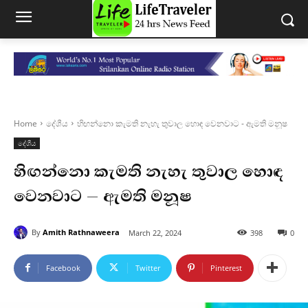
Home
දේශීය
හිඟන්නො කැමති නැහැ තුවාල හොඳ වෙනවාට - ඇමති මනූෂ
දේශීය
හිඟන්නො කැමති නැහැ තුවාල හොඳ
වෙනවාට – ඇමති මනූෂ
By
Amith Rathnaweera
March 22, 2024
398
0
Facebook
Twitter
Pinterest