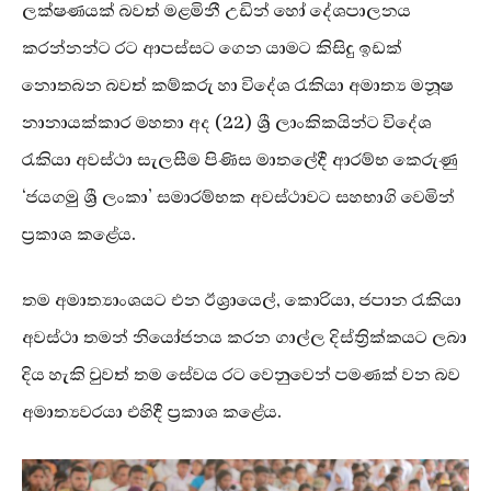
ලක්ෂණයක් බවත් මළමිනී උඩින් හෝ දේශපාලනය
කරන්නන්ට රට ආපස්සට ගෙන යාමට කිසිදු ඉඩක්
නොතබන බවත් කම්කරු හා විදේශ රැකියා අමාත්‍ය මනූෂ
නානායක්කාර මහතා අද (22) ශ්‍රී ලාංකිකයින්ට විදේශ
රැකියා අවස්ථා සැලසීම පිණිස මාතලේදී ආරම්භ කෙරුණු
‘ජයගමු ශ්‍රී ලංකා’ සමාරම්භක අවස්ථාවට සහභාගි වෙමින්
ප්‍රකාශ කළේය.
තම අමාත්‍යාංශයට එන ඊශ්‍රායෙල්, කොරියා, ජපාන රැකියා
අවස්ථා තමන් නියෝජනය කරන ගාල්ල දිස්ත්‍රික්කයට ලබා
දිය හැකි වුවත් තම සේවය රට වෙනුවෙන් පමණක් වන බව
අමාත්‍යවරයා එහිදී ප්‍රකාශ කළේය.