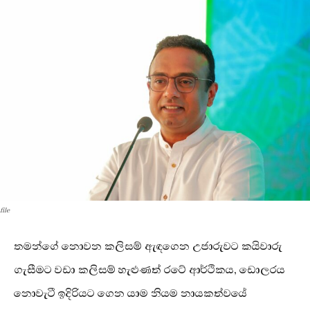
file
තමන්ගේ නොවන කලිසම් ඇඳගෙන උජාරුවට කයිවාරු
ගැසීමට වඩා කලිසම් හැළුණත් රටේ ආර්ථිකය, ඩොලරය
නොවැටී ඉදිරියට ගෙන යාම නියම නායකත්වයේ