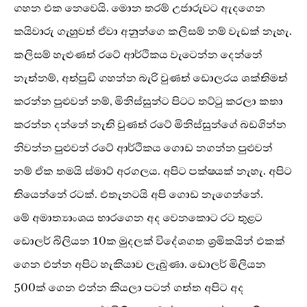
ගහන එක නෙවෙයි. මොන තරම් උජාරුවට ඇදගෙන
කයිවාරු ගැහුවත් ඒවා අනුන්ගෙ කලිසම් නම් වැඩක් නැහැ.
කලිසම් හැළුණත් රටේ ආර්ථිකය වැටෙන්න දෙන්නේ
නැත්නම්, අත්පුඩි ගහන්න බැරි වුණත් ඩොලරය ශක්තිමත්
කරන්න පුළුවන් නම්, මිනිස්සුන්ට පිටට තට්ටු කරලා කතා
කරන්න දන්නේ නැති වුණත් රටේ මිනිස්සුන්ගේ බඩගින්න
නිවන්න පුළුවන් රටේ ආර්ථිකය ගොඩ නගන්න පුළුවන්
නම් ඒක තමයි ස්මාට් අරගලය. අපිට පක්ෂයක් නැහැ. අපිට
තියෙන්නේ රටක්. එතැනටයි අපි ගොඩ නැගෙන්නේ.
මේ අමාත්‍යාංශය භාරගෙන අද වෙනකොට රට තුළට
ඩොලර් බිලියන 10ක මුදලක් විදේශගත ශ්‍රමිකයින් එකක්
ගෙන එන්න අපිට හැකියාව ලැබුණා. ඩොලර් මිලියන
500ක් ගෙන එන්න කියලා පටන් ගත්ත අපිට අද