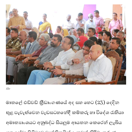
file
මාතලේ එඩ්වඩ් ක්‍රීඩාංගණයේ අද සහ හෙට (23) දෙදින
තුළ පැවැත්වෙන වැඩසටහනේදී කම්කරු හා විදේශ රැකියා
අමාත්‍යාංශයට අනුබද්ධ සියලුම ආයතන කෙරෙන් ලැබිය