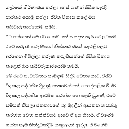
ගැටුමක් නිර්මාණය කරලා දහස් ගණන් ජීවිත වැරදි
පාරකට යොමු කරලා, ජීවිත විනාස කළේ ඔය
කයිවාරුකාරයෝම තමයි.
ඊට පස්සෙත් මේ රට ගොඩ යන්න හදන හැම වෙලවකම
රටේ තරුණ තරුණියෝ නිස්කාරණයේ කැරලිවලට
අරගෙන ගිහිල්ලා තරුණ තරුණියන්ගේ ජීවිත විනාශ
කළෙත් ඔය කයිවරුකාරයෝම තමයි.
මේ රටේ සංවර්ධනය හැමදාම සිද්ධ වෙනකොට, විශ්ව
විද්‍යාල පද්ධතිය දියුණු නොවෙන්නේ, පෞද්ගලික විශ්ව
විද්‍යාල පද්ධතිය ආරම්භ කරන්න නොහැකි වුුණේ, රටේ
සම්පත් කියලා ජනතාවගේ බදු මුදලින් ආයතන නඩත්තු
කරන්න වෙන තත්ත්වයට ආවේ ඒ අය නිසයි. ඒ වගේම
ගන්න හැම තීන්දුවකදීම කකුලෙන් ඇද්දා. ඒ වගේම