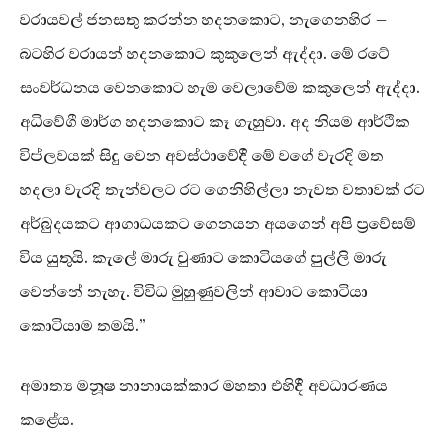
වරායවල් ජනසතු කරන්න හදනකොට, නැගෙනහිර –
බටහිර වරායන් හදනකොට කුකුලෙන් ඇද්දා. මේ රටේ
සංවර්ධනය වෙනකොට හැම වෙලාවේම කකුලෙන් ඇද්දා.
අධිවේගී මාර්ග හදනකොට කෑ ගැහුවා. අද නියම ආර්ථික
විප්ලවයක් සිදු වෙන අවස්ථාවේදී මේ වගේ වැරදි මත
හදලා වැරදි තැන්වලට රට ගෙනිහිල්ලා නැවත වතාවක් රට
අර්බුදයකට ආගාධයකට ගෙනයන අයගෙන් අපි ප්‍රවේසම්
විය යුතුයි. කැලේ මාරු වුණාට කොටියගේ පුල්ලි මාරු
වෙන්නේ නැහැ. විවිධ මුහුණුවලින් ආවාට කොටියා
කොටියාම තමයි.”
අමාත්‍ය මනූෂ නානායක්කාර මහතා එහිදී අවධාරණය
කළේය.