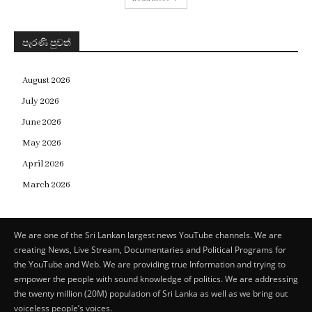
පැරණි පුවත්
August 2026
July 2026
June 2026
May 2026
April 2026
March 2026
We are one of the Sri Lankan largest news YouTube channels. We are
creating News, Live Stream, Documentaries and Political Programs for
the YouTube and Web. We are providing true Information and trying to
empower the people with sound knowledge of politics. We are addressing
the twenty million (20M) population of Sri Lanka as well as we bring out
voiceless people’s voices.