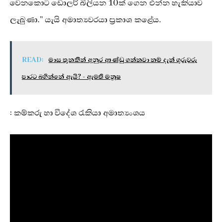
වෙනකොට ඩොලර් බිලියන 10ක් ගෙන එන්න හැකියාව
ලැබුණා.” යැයි අමාත්‍යවරයා ප්‍රකාශ කළේය.
READ:
මාස තුනකින් අනුර ආණ්ඩු ගන්නවා නම් දැන් ගුරුවරු
පාරට බහින්නේ ඇයි? - ඇමති මනූෂ
: කම්කරු හා විදේශ රැකියා අමාත්‍යංශය