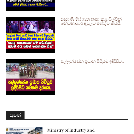
සඳරාණි මිස් ගැන කතා කළ ටිල්වින්
බන්ධනාගාර අවුලට හේතුව කියයි.
පල්ලන්සේන ප්‍රධාන පිවිසුම ඉදිරිපිට..
පුවත්
Ministry of Industry and