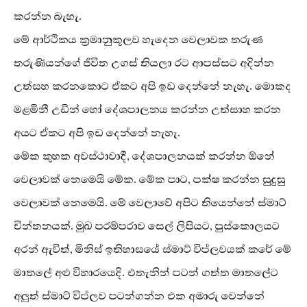
කරන්න බැහැ.
මේ ආර්ථිකය ක්‍රමානුකූලව හැදෙන වෙලාවක තරුණ
තරුණියන්ගේ ජීවිත උගස් තියලා රට ආපස්සට අදින්න
උත්සහ කරනකොට ඒකට අපි ඉඩ දෙන්නේ නැහැ. මොකද
මළමිනී උඩින් හෝ දේශපාලනය කරන්න උත්සාහ කරන
අයට ඒකට අපි ඉඩ දෙන්නේ නැහැ.
මේක කුහක අවස්ථාවාදී, දේශපාලනයක් කරන්න ඕනේ
වෙලාවක් නෙමෙයි මේක. මේක පාට, පක්ෂ කරන්න සුදුසු
වෙලාවක් නෙමෙයි. මේ වෙලාවේ අපිට තියෙන්නේ ස්මාට්
චින්තනයක්. මුඛ පරම්පරාව සෙල් ලිපියට, පුස්කොලයට
අරන් ඇවිත්, මිනිස් ඉතිහාසයේ ස්මාට් විප්ලවයක් කරේ මේ
මාතලේ අළු විහාරයෙදි. එතැනින් පටන් ගත්ත මාතලේට
අලුත් ස්මාට් විප්ලව පටන්ගන්න එක අමාරු වෙන්නේ