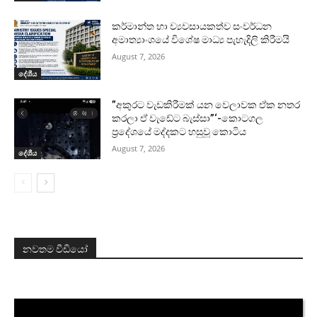
කර්මාන්ත හා ව්‍යවසායකත්ව සංවර්ධන
අමාත්‍යාංශයේ විශේෂ මාධ්‍ය පැහැදිලි කිරීමයි
August 7, 2026
දේශීය
”අකුරට වැඩකිරීමක් යන වෙලාවක ඒක නතර
කරලා ඒ වැඩේට බැස්සා”‘-කොටගල
ප්‍රදේශයේ මද්දකට හසුවූ කොටිය
August 7, 2026
දේශීය
නවතම වීඩියෝ