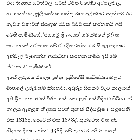
එදා නිදහස් සටන්වල, යටත් විජිත විරෝධී අරගලවල,
නායකත්වය, මූලිකත්වය ගත්තු මාතලේ ඔබට අදත් මේ රට
නැවත වතාවක් ජයග්‍රාහී රටක් බවට පත් කරන්නයි අපි
මෙහි පැමිණියේ. ‘ජයගමු ශ්‍රී ලංකා’ ගමන්මගේ මූලික
ස්ථානයක් අරගෙන මේ රට දිනවන්න ඔබ සියලු දෙනාට
අත්වැල් බැඳගන්න ආරාධනා කරන්න තමයි අපි මේ
ස්ථානයට පැමිණියේ.
අපේ උරුමය රැකලා දුන්නු, සුවිශේෂී සංධිස්ථානවලට
මාතලේ උරුමකම් කියනවා. අවුරුදු සීයකට වැඩි කාලයක්
අපි බ්‍රිතාන්‍ය යටත් විජිතයක්, කොලනියක් විදිහට හිටියා- ඒ
කාලය ඇතුළත නිදහස් සටන් තුනක් සිද්ධ වුණා. පළවෙනි
එක 1818දී. දෙවෙනි එක 1848දී. තුන්වෙනි එක අපි
නිදහස දිනා ගත්ත 1948දී. මේ තුනටම මේ මාතලේ