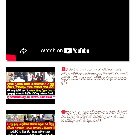
දිගින් දිගටම වෙන බන්ධනාගාර
අවුල නීතිඥ සේනකලා මානව හිමිකම්
අරන් යයි.-හේතුව නීතිඥ විශ්‍රාම වයස
ද??
තුවාල ලැබූ රැදවියන් රැගෙන ගිලන්
රථ විදුලි වේගෙන් රෝහලට - කාර්ය
මණ්ඩලයත් සීරුවෙන් !!