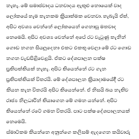
නැහැ. මේ සමාජවාදය ධනවාදය ඇතුළු නොයෙක් වාද
ලෝකයේ හැම තැනකම ක්‍රියාත්මක වෙනවා. හැබැයි ඒත්,
අපිට අවශ්‍ය වෙන්නේ ලෝකයෙන් ගෙනාපු මතවාද
නෙමෙයි. අපිට අවශ්‍ය වෙන්නේ අපේ රට වැටුණු තැනින්
ගොඩ නගන සියලුදෙනා එකට එකතු වෙලා මේ රට ගොඩ
නගන වැඩපිළිවෙළයි. ඒකට දේශපාලන පක්ෂ
ප්‍රතිපත්තියක් නැහැ. අපිට තියෙන්නේ රට ගැන
ප්‍රතිපත්තියක් විතරයි. මේ දේශපාලන ක්‍රියාදාමයේදී රට
කියන තැන විතරයි අපිට තියෙන්නේ. ඒ නිසයි බය නැතිව
රාජ්‍ය නිලධාරීන් තියාගෙන මේ ගමන යන්නේ. අපිට
තියෙන්නේ රටේ ගමන විතරයි. පාට පක්ෂ දේශපාලනයක්
නෙමෙයි.
ස්මාට්කම කියන්නෙ අනුන්ගෙ කලිසම් ඇදගෙන කයිවාරු