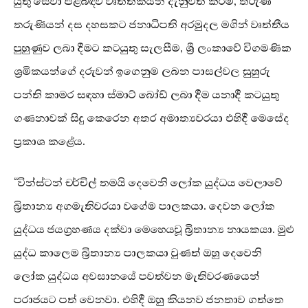
යුතු සේවා පිළිබඳව වෘත්තිකයින් දැනුවත් කිරීම, තරුණ
තරුණියන් දස දහසකට ජනාධිපති අරමුදල මගින් වෘත්තීය
පුහුණුව ලබා දීමට කටයුතු සැලසීම, ශ්‍රී ලංකාවේ විගමණික
ශ්‍රමිකයන්ගේ දරුවන් ඉගෙනුම ලබන පාසල්වල සුහුරු
පන්ති කාමර සඳහා ස්මාට් බෝඩ් ලබා දීම යනාදී කටයුතු
ගණනාවක් සිදු කෙරෙන අතර අමාත්‍යවරයා එහිදී මෙසේද
ප්‍රකාශ කළේය.
“වින්ස්ටන් චර්චිල් තමයි දෙවෙනි ලෝක යුද්ධය වෙලාවේ
බ්‍රිතාන්‍ය අගමැතිවරයා වගේම පාලකයා. දෙවන ලෝක
යුද්ධය ජයග්‍රහණය දක්වා මෙහෙයවූ බ්‍රිතාන්‍ය නායකයා. මුළු
යුද්ධ කාලෙම බ්‍රිතාන්‍ය පාලකයා වුණත් ඔහු දෙවෙනි
ලෝක යුද්ධය අවසානයේ පවත්වන මැතිවරණයෙන්
පරාජයට පත් වෙනවා. එහිදී ඔහු කියනව ජනතාව ගත්තෙ