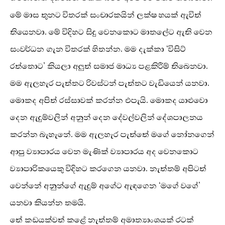
මේ මාස තුනට විතරක් සංචාරකයින් ලක්ෂ හයක් ඇවිත්
තියෙනවා. මේ විදිහට සිදු වෙනකොට මාතලේට ඇති වෙන
සංවර්ධන ගැන විතරක් හිතන්න. මම දැක්කා ‘විසිට්
රත්තොට’ කියලා අලුත් සමාජ මාධ්‍ය පළකිරීම් තිබෙනවා.
මම ඇලහැර පැත්තට රිවස්ටන් පැත්තට වැඩියෙන් යනවා.
මොකද අපිත් රස්සාවක් කරන්න එපැයි. මොකද යාළුවො
දෙන ඇදුම්වලින් අනුන් දෙන දේවල්වලින් දේශපාලනය
කරන්න බැහැනේ. මම ඇලහැර පැත්තේ මගේ නෝනගෙන්
ආපු ව්‍යාපාරය වෙන මැණික් ව්‍යාපාරය අද වෙනකොට
ව්‍යාපාරිකයෙකු විදිහට කරගෙන යනවා. නැත්තම් අපිටත්
වෙන්නේ අනුන්ගේ ඇදුම් අගේට ඇඳගෙන ‘මගේ වගේ’
යනවා කියන්න තමයි.
තේ කඩයක්වත් කළේ නැත්තම් අමාත්‍යාංශයක් රටක්