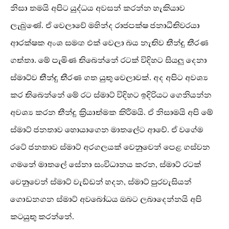
නිසා තමයි අපිට යුද්ධය අවසන් කරන්න හැකියාව
ලැබුණේ. ඒ වෙලාවේ මහින්ද රාජපක්ෂ ජනාධිතිවරයා
ආරක්ෂක අංශ සමඟ එක් වෙලා බය නැතිව තීන්දු තීරණ
ගත්තා. මේ පැමිණ තිබෙන්නේ රටක් විදිහට සියලු දෙනා
ස්මාට්ව තීන්දු තීරණ ගත යුතු වෙලාවක්. අද අපිට අවශ්‍ය
කර තිබෙන්නේ මේ රට ස්මාට් විදිහට ඉදිරියට ගෙනියන්න
අවශ්‍ය කරන තීන්දු ක්‍රියාත්මක කිරීමයි. ඒ නිසාමයි අපි මේ
ස්මාට් ජනතාව හොයාගෙන මාතලේට ආවේ. ඒ වගේම
රටේ ජනතාව ස්මාට් අරගලයක් වෙනුවෙන් පෙළ ගස්වන
ගමනේ මාතලේ සේනා සංවිධානය කරන, ස්මාට් රටක්
වෙනුවෙන් ස්මාට් වැඩ්ඩන් හදන, ස්මාට් පුරවැසියන්
ගොඩනගන ස්මාට් අවබෝධය ඔබට ලබාදෙන්නයි අපි
කටයුතු කරන්නේ.