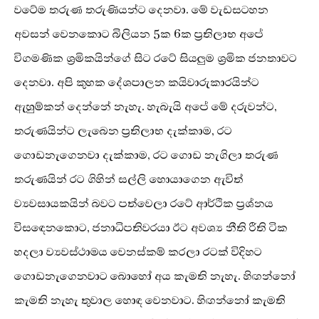
වටේම තරුණ තරුණියන්ට දෙනවා. මේ වැඩසටහන
අවසන් වෙනකොට බිලියන 5ක 6ක ප්‍රතිලාභ අපේ
විගමණික ශ්‍රමිකයින්ගේ සිට රටේ සියලුම ශ්‍රමික ජනතාවට
දෙනවා. අපි කුහක දේශපාලන කයිවාරුකාරයින්ට
ඇහුම්කන් දෙන්නේ නැහැ. හැබැයි අපේ මේ දරුවන්ට,
තරුණයින්ට ලැබෙන ප්‍රතිලාභ දැක්කාම, රට
ගොඩනැගෙනවා දැක්කාම, රට ගොඩ නැගිලා තරුණ
තරුණයින් රට ගිහින් සල්ලි හොයාගෙන ඇවිත්
ව්‍යවසායකයින් බවට පත්වෙලා රටේ ආර්ථික ප්‍රශ්නය
විසඳෙනකොට, ජනාධිපතිවරයා ඊට අවශ්‍ය නීති රීති ටික
හදලා ව්‍යවස්ථාමය වෙනස්කම් කරලා රටක් විදිහට
ගොඩනැගෙනවාට බොහෝ අය කැමති නැහැ. හිඟන්නෝ
කැමති නැහැ තුවාල හොඳ වෙනවාට. හිඟන්නෝ කැමති