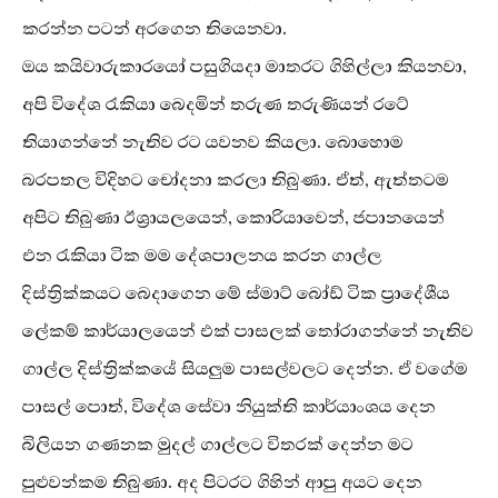
කරන්න පටන් අරගෙන තියෙනවා.
ඔය කයිවාරුකාරයෝ පසුගියදා මාතරට ගිහිල්ලා කියනවා,
අපි විදේශ රැකියා බෙදමින් තරුණ තරුණියන් රටේ
තියාගන්නේ නැතිව රට යවනව කියලා. බොහොම
බරපතල විදිහට චෝදනා කරලා තිබුණා. ඒත්, ඇත්තටම
අපිට තිබුණා ඊශ්‍රායලයෙන්, කොරියාවෙන්, ජපානයෙන්
එන රැකියා ටික මම දේශපාලනය කරන ගාල්ල
දිස්ත්‍රික්කයට බෙදාගෙන මේ ස්මාට් බෝඩ් ටික ප්‍රාදේශීය
ලේකම් කාර්යාලයෙන් එක් පාසලක් තෝරාගන්නේ නැතිව
ගාල්ල දිස්ත්‍රික්කයේ සියලුම පාසල්වලට දෙන්න. ඒ වගේම
පාසල් පොත්, විදේශ සේවා නියුක්ති කාර්යාංශය දෙන
බිලියන ගණනක මුදල් ගාල්ලට විතරක් දෙන්න මට
පුළුවන්කම තිබුණා. අද පිටරට ගිහින් ආපු අයට දෙන