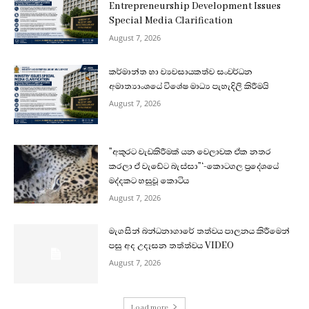
Entrepreneurship Development Issues
Special Media Clarification
August 7, 2026
කර්මාන්ත හා ව්‍යවසායකත්ව සංවර්ධන
අමාත්‍යාංශයේ විශේෂ මාධ්‍ය පැහැදිලි කිරීමයි
August 7, 2026
”අකුරට වැඩකිරීමක් යන වෙලාවක ඒක නතර
කරලා ඒ වැඩේට බැස්සා”‘-කොටගල ප්‍රදේශයේ
මද්දකට හසුවූ කොටිය
August 7, 2026
මැගසින් බන්ධනාගාරේ තත්වය පාලනය කිරීමෙන්
පසු අද උදෑසන තත්ත්වය VIDEO
August 7, 2026
Load more