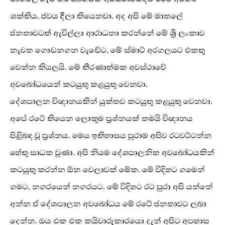
ශක්තිය, ජවය දීලා තියෙනවා. අද අපි මේ මාතලේ
ජනතාවටත් ඇවිල්ලා ආරාධනා කරන්නේ මේ ශ්‍රී ලංකාව
නැවත ගොඩනගන වැඩේට, මේ ස්මාට් අරගලයට එකතු
වෙන්න කියලයි. මේ තීරණාත්මක අවස්ථාවේ
අවබෝධයෙන් කටයුතු කළයුතු වෙනවා.
දේශපාලන විඥානයකින් යුක්තව කටයුතු කළයුතු වෙනවා.
අපේ රටේ තියෙන ලොකුම ප්‍රශ්නයක් තමයි විඥානය
පිළිබඳ වූ ප්‍රශ්නය. මෙය ඉතිහාසය පුරාම අපිව රටවට්ටන්න
හේතු සාධක වුණා. අපි නියම දේශපාලනික අවබෝධයකින්
කටයුතු කරන්න ඕන වෙලාවක් මේක. මේ විදිහට ගමෙන්
ගමට, නගරයෙන් නගරයට, මේ විදිහට රට පුරා අපි යන්නේ
අන්න ඒ දේශපාලන අවබෝධය මේ රටේ ජනතාවට ලබා
දෙන්න. ඔය එක එක කයිවාරුකාරයො දැන් අපිට අපහාස