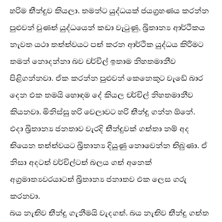
හරිම තීන්දුව කියලා. තමන්ට යුද්ධයක් ජයග්‍රහණය කරන්න
පුළුවන් වුණත් යුද්ධයෙන් කඩා වැටුණු, බ්‍රිතාන්‍ය ආර්ථිකය
නැවත යථා තත්ත්වයට පත් කරන ආර්ථික යුද්ධය කිරීමට
තමන් නොදන්නා බව චර්චිල් ඉතාම නිහතමානීව
පිළිගන්නවා. ඒක කරන්න පුළුවන් කෙනෙකුට වැඩේ බාර
දෙන එක තමයි හොඳම දේ කියල චර්චිල් නිහතමානීව
කියනවා. මිනිස්සු හරි වෙලාවට හරි තීන්දු ගන්න ඕනේ.
එදා බ්‍රිතාන්‍ය ජනතාව වැරදි තීන්දුවක් ගත්තා නම් අද
තියෙන තත්ත්වයට බ්‍රිතාන්‍ය දියුණු නොවෙන්න තිබුණා. ඒ
නිසා අදටත් වර්චිල්ටත් බලය ගත් අනෙක්
අග්‍රමාත්‍යවරයාටත් බ්‍රිතාන්‍ය ජනාතව එක ලෙස ගරු
කරනවා.
බය නැතිව තීන්දු ගැනීමයි වැදගත්. බය නැතිව තීන්දු ගත්ත