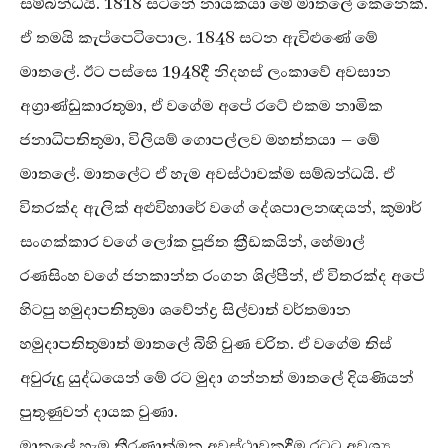
සම්බන්ධයි. 1818 සටනේ නායකයා මේ මාතලේ කෙනෙක්.
ඒ තමයි කැප්පෙටිපොල. 1848 සටන ඇවිළුණේ මේ
මාතලේ. ඊට පස්සෙ 1948දී නිදහස් ලංකාවේ අවසාන
අග්‍රාණ්ඩුකාරතුමා, ඒ වගේම අපේ රටේ එකම නාමික
ජනාධිපතිතුමා, විලියම් ගොපල්ලව මහත්තයා – මේ
මාතලේ. මාතලේට ඒ හැම අවස්ථාවක්ම සම්බන්ධයි. ඒ
විතරක්ද ඇලික් අළුවිහාරේ වගේ දේශපාලනඥයන්, කුමාර්
සංගක්කාර වගේ ලෝක පූජිත ක්‍රීඩකයින්, හේමාල්
රණසිංහ වගේ ජනකාන්ත රංගන ශිල්පීන්, ඒ විතරක්ද අපේ
හිටපු හමුදාපතිතුමා ශවේන්ද්‍ර සිල්වාත් වර්තමාන
හමුදාපතිතුමාත් මාතලේ බිහි වුණ චරිත. ඒ වගේම තිස්
අවුරුදු යුද්ධයෙන් මේ රට මුදා ගන්නත් මාතලේ දියණියන්
පුතුණුවන් දායක වුණා.
මාතලේ හැම තීරණාත්මක අවස්ථාවකදීම රටට අවශ්‍ය