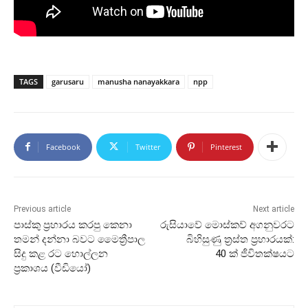
TAGS
garusaru
manusha nanayakkara
npp
Facebook
Twitter
Pinterest
Previous article
Next article
පාස්කු ප්‍රහාරය කරපු කෙනා
රුසියාවේ මොස්කව් අගනුවරට
තමන් දන්නා බවට මෛත්‍රීපාල
බිහිසුණු ත්‍රස්ත ප්‍රහාරයක්:
සිදු කළ රට හොල්ලන
40 ක් ජීවිතක්ෂයට
ප්‍රකාශය (වීඩියෝ)