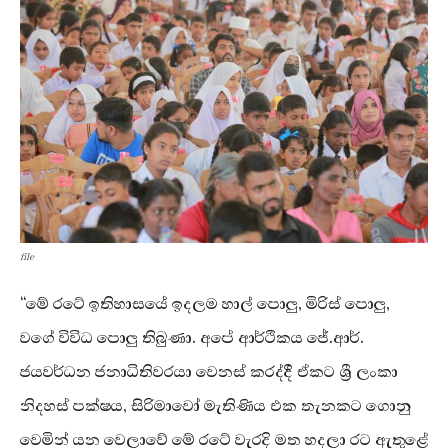
file
“මේ රටේ ඉතිහාසයේ ඉදලම හාල් පොලු, මිරිස් පොලු,
වගේ විවිධ පොලු තිබුණා. අපේ ආර්ථිකය ජේ.ආර්.
ජයවර්ධන ජනාධිතිවරයා වෙනස් කරද්දී ඒකට ශ්‍රී ලංකා
නිදහස් පක්ෂය, සිරිමාවෝ මැතිණිය එක තැනකට ගොනු
වෙමින් යන වෙලාවේ මේ රටේ වැරදි මත හදලා රට ඇතුළේ