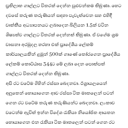
ප්‍රතිලාභ ගාල්ලට විතරක් දෙන්න පුළුවන්කම තිබුණා. හෙට
දවසේ තරුණ තරුණියන් සඳහා පැවැත්වෙන සහ එහිදී
වෘත්තීය අධ්‍යාපනයට ලබාදෙන බිලියන 1.5ක් වටින
ශිෂ්‍යත්ව ගාල්ලට විතරක් දෙන්නත් තිබුණා. ඒ වගේම ශ්‍රම
වාසනා අරමුදල හරහා එක් ප්‍රාදේශීය ලේකම්
කාර්යාලයකින් ළමුන් 500ක් ගාණේ තෝරගෙන ප්‍රාදේශීය
ලේකම් කොට්ඨාස 344ට මේ ලබා දෙන පොත්පත්
ගාල්ලට විතරක් දෙන්න තිබුණා.
අපි රට වටේම ගිහින් රස්සා බෙදනවා. ඊශ්‍රායලයෙන්
අලුතෙන් හොයාගෙන ආව රස්සා ටික මාතලෙන් පටන්
ගෙන රට වටේම තරුණ තරුණියන්ට බෙදනවා. ලංකාව
වටෙන්ම ඇවිත් ඉන්න විදේශ රැකියා නියෝජිත ආයතන
හොයාගෙන එන රැකියා ටික මාතලෙන් පටන් ගෙන රට