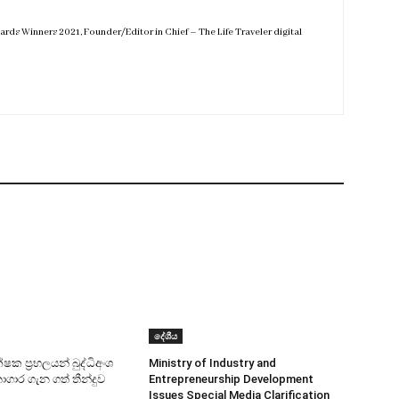
ds Winners 2021, Founder/Editor in Chief – The Life Traveler digital
දේශීය
ක ප්‍රභලයන් බුද්ධිඅංශ
Ministry of Industry and
ාගාර ගැන ගත් තීන්දුව
Entrepreneurship Development
Issues Special Media Clarification