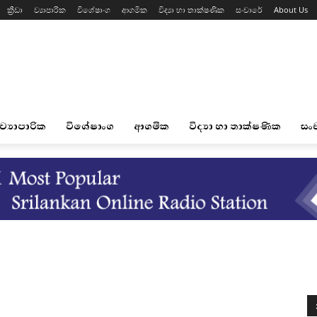
ක්‍රීඩා
ව්‍යාපාරික
විශේෂාංග
ආගමික
විද්‍යා හා තාක්ෂණික
සංචාරේ
About Us
ව්‍යාපාරික
විශේෂාංග
ආගමික
විද්‍යා හා තාක්ෂණික
සං