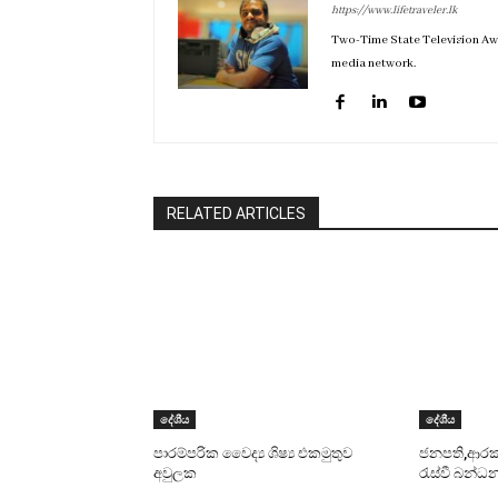
https://www.lifetraveler.lk
Two-Time State Television Awar
media network.
RELATED ARTICLES
දේශීය
දේශීය
පාරම්පරික වෛද්‍ය ශිෂ්‍ය එකමුතුව
ජනපති,ආරක්ෂ
අවුලක
රැස්වී බන්ධන