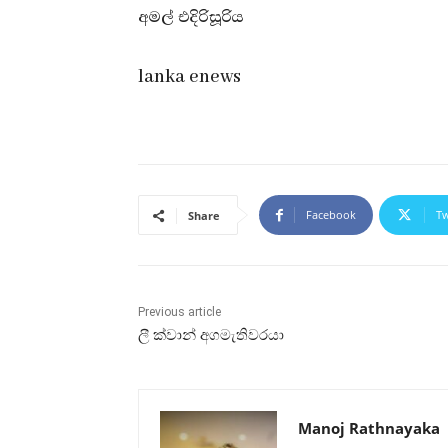
අමල් එදිරිසූරිය
lanka enews
Facebook
Tw
Share
Previous article
ලී ක්වාන් අගමැතිවරයා
Manoj Rathnayaka