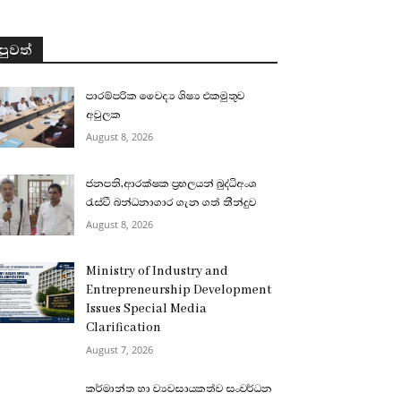
පුවත්
පාරම්පරික වෛද්‍ය ශිෂ්‍ය එකමුතුව
අවුලක
August 8, 2026
ජනපති,ආරක්ෂක ප්‍රභලයන් බුද්ධිඅංශ
රැස්වී බන්ධනාගාර ගැන ගත් තීන්දුව
August 8, 2026
Ministry of Industry and
Entrepreneurship Development
Issues Special Media
Clarification
August 7, 2026
කර්මාන්ත හා ව්‍යවසායකත්ව සංවර්ධන