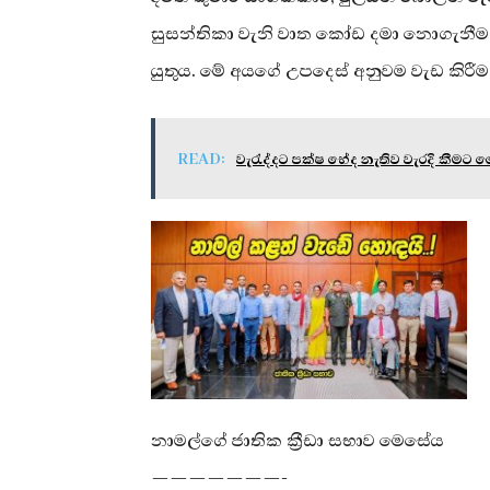
සුසන්තිකා වැනි වාත කෝඩ දමා නොගැනීම
යුතුය. මේ අයගේ උපදෙස් අනුවම වැඩ කිරීම
READ:
වැරැද්දට පක්ෂ භේද නැතිව වැරදි කීමට
නාමල්ගේ ජාතික ක්‍රීඩා සභාව මෙසේය
———————-