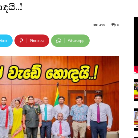
යි..!
498
0
itter
Pinterest
WhatsApp