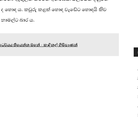
 ද හොඳ ය. කවුරු කළත් හොඳ වැඩේට හොඳයි කිව
 නාමල්ට බාර ය.
 ධෛර්යය තියෙන්න ඕනේ - කාදිනල් හිමිපාණන්