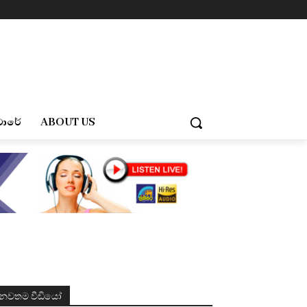
චාරේ
ABOUT US
නවතම වීඩියෝ