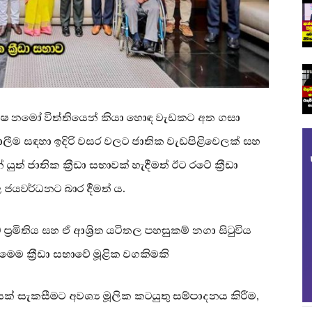
පක්ෂ නමෝ විත්තියෙන් කියා හොඳ වැඩකට අත ගසා
ංවාලීම සඳහා ඉදිරි වසර වලට ජාතික වැඩපිළිවෙලක් සහ
ුත් ජාතික ක්‍රීඩා සභාවක් හැදීමත් ඊට රටේ ක්‍රීඩා
ල ජයවර්ධනට බාර දීමත් ය.
ඩාවේ ප්‍රමිතිය සහ ඒ ආශ්‍රිත යටිතල පහසුකම් නගා සිටුවිය
ෙම ක්‍රීඩා සභාවේ මූළික වගකිමකි
ත්තියක් සැකසීමට අවශ්‍ය මූලික කටයුතු සම්පාදනය කිරීම,