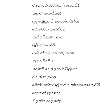
මහේල ජයවර්ධන (සභාපති)
කුමාර් සංගක්කාර
යුද හමුදාපති ශවේන්ද්‍ර සිල්වා
රොවේනා සමරසිංහ
සංජීව වික්‍රමනායක
ජූලියන් බෝලිං
යශ්වන්ත් මුත්තෙට්ටුවගම
සුපුන් වීරසිංහ
කස්තුරි චෙල්ලරාජා විල්සන්
රුවන් කෑරගල
මේජර් ජෙනරාල් රාජිත අම්පෙමොහොට්ටි
රොහාන් ප්‍රනාන්දු
ඩිලන්ත මාලගමුව