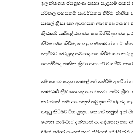
ඉලක්කගත ජයග්‍රහණ සඳහා සැළසුම් සකස් කි
යටිතල පහසුකම් සංවර්ධනය කිරීම, ජාතික සංච
පාසල් ක්‍රීඩා සහ අධ්‍යාපන අමාත්‍යාංශය හා 
ක්‍රීඩාවේ පාරිශුද්ධභාවය සහ විනිවිදභාවය 
නිර්මාණය කිරීම, නව ප්‍රවණතාවන් හා ඊ-ස්ප
නැගීමට කටයුතු සම්පාදනය කිරීම යන කරු
පෙන්වීමද ජාතික ක්‍රීඩා සභාවේ වගකීම් අතර
මේ සභාව සඳහා නාමල්ගේ තේරීම් අතරින් හමු
නාමධාරී ක්‍රීඩකයෙකු නොවනවා සේම ක්‍රී
කරන්නේ නම් අනෙකුත් හමුදාපතිවරුන්ද ගැනී
සතුටු කිරීමට විය යුතුය. කෙසේ නමුත් අන් ස
ගෙනා නාමධාරී දක්ෂයන් ය. දේශපාලනය අ
දීමත් කුමාර් සංගක්කාර, ජුලියන් බෝලින් ව