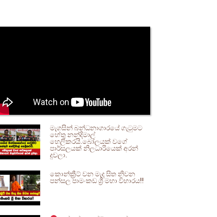
මැගසින් බන්ධනාගාරයේ ගැටුමට
හේතු නන්දිමාල්
හෙලිකරයි.බෝලයක් වගේ
පාර්සලයක් නිලධාරියෙක් අරන්
දුවලා.
කොන්ක්‍රීට් වන මැද සිත නිවන
පන්සල පාමංකඩ ශ්‍රී මහා විහාරය!!