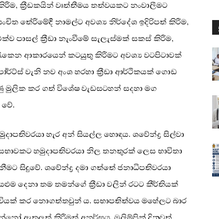
රීම, ක්‍රීඩකයින් වෘත්තීමය තත්වයකට නංවාලීමට
ිත තේරීමේදී නාමල්ට අවශ්‍ය නිර්දේශ ඉදිරිපත් කිරීම,
එක්ව පාසල් ක්‍රීඩා නැංවීමේ සැලැස්මක් සකස් කිරීම,
සුරැකෙන ආකාරයෙන් කටයුතු කිරීමට අවශ්‍ය වටපිටාවක්
ෝර්ට්ස් වැනි නව අංශ හරහා ක්‍රීඩා ආර්ථිකයක් ගොඩ
ණු මුලික කර ගත් විශේෂ වැඩසටහන් සදහා මග
 වේ.
දාපතිවරයා හැර අන් සියල්ල හොඳය. ශවේන්ද්‍ර සිල්වා
ඩා සභාවකට හමුදාපතිවරයා නිල තනතුරක් ලෙස භාවිතා
මට සිදුවේ. ශවේන්ද්‍ර දමා ගත්තේ ජනාධිපතිවරයා
ියළුම දෙනා තම තමන්ගේ ක්‍රීඩා වලින් රටට කීර්තියක්
වියක් කර නොගත්තවුන් ය. සභාපතිත්වය මහේලට බාර
ැන්නෝ ඇතුලත් කිරීමත් අනර්ඝය. ඔලිම්පික් දිනුවත්