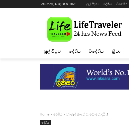
Saturday, August 8, 2026
මුල් පිටුව
දේශීය
විදේශීය
මුල් පිටුව
දේශීය
විදේශීය
ක්‍රීඩා
Home
දේශීය
නාමල් කළත් වැඩේ හොඳයි..!
දේශීය