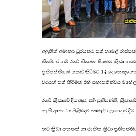
අලුතින් අමාත්‍ය ධූරයකට පත් නාමල් රාජ
තිබේ. ඒ නම් රටේ තිබෙන සියළුම ක්‍රීඩා න
ප්‍රතිපත්තියක් සකස් කිරීමට 14 දෙනෙකුගෙන් ය
වීරයන් පත් කිරීමත් එහි සභාපතිත්වය මහේ
රටේ ක්‍රීඩාවේ දියුණුව, එහි ප්‍රතිපත්ති, ක්‍රී
හැකි ආකාරය පිළිබඳව නාමල්ට උපෙදස් දීම ම
නව ක්‍රීඩා පනතක් හා ජාතික ක්‍රීඩා ප්‍රතිප