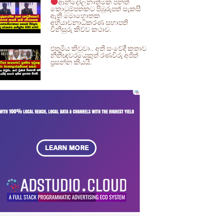
ආන්දෝලනාත්මක පනත්
කොටුම්පතකට පිඹුරුපත් සැකසී
ඇති මොහොතක
අභියාචනාධිකරණ සභාපති
විනිසුරු කිව්ව කථාව.
එතුමිය කිවුවා.. අති සංවේදී කතාව
නීතීඥවරයෙකුත් රණවිරු අජිත්
ප්‍රසන්න කියයි.