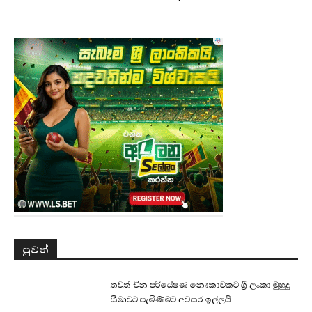
පුවත්
තවත් චීන පර්යේෂණ නෞකාවකට ශ්‍රී ලංකා මුහුදු
සීමාවට පැමිණීමට අවසර ඉල්ලයි