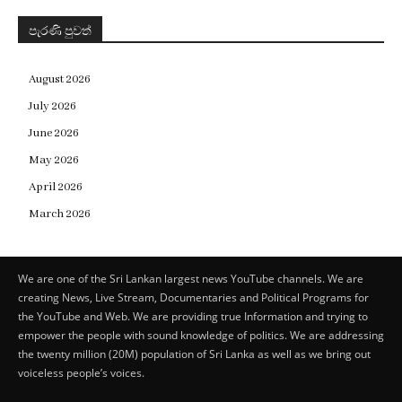
පැරණි පුවත්
August 2026
July 2026
June 2026
May 2026
April 2026
March 2026
We are one of the Sri Lankan largest news YouTube channels. We are
creating News, Live Stream, Documentaries and Political Programs for
the YouTube and Web. We are providing true Information and trying to
empower the people with sound knowledge of politics. We are addressing
the twenty million (20M) population of Sri Lanka as well as we bring out
voiceless people’s voices.