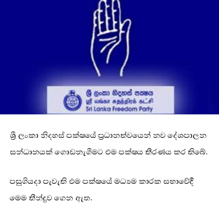
ශ්‍රී ලංකා නිදහස් පක්ෂයේ ප්‍රධානත්වයෙන් නව දේශපාලන
සන්ධානයක් ගොඩනැගීමට එම පක්ෂය තීරණය කර තිබේ.
පසුගියදා පැවැති එම පක්ෂයේ මධ්‍යම කාරක සභාවේදී
මෙම තීන්දුව ගෙන ඇත.