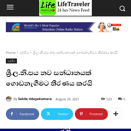
Home
දේශීය
ශ්‍රී.ල.නි.පය නව සන්ධානයක් ගොඩනැගීමට තීරණය කරයි
දේශීය
ශ්‍රී.ල.නි.පය නව සන්ධානයක්
ගොඩනැගීමට තීරණය කරයි
By
Sakila Udayakumara
August 29, 2021
533
0
Facebook
Twitter
Pinterest