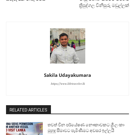
ත්‍රිපුද්ගල විනිසුරු මඩුල්ලක්
Sakila Udayakumara
https://www.lifetraveler.lk
RELATED ARTICLES
තවත් චීන පර්යේෂණ නෞකාවකට ශ්‍රී ලංකා
මුහුදු සීමාවට පැමිණීමට අවසර ඉල්ලයි