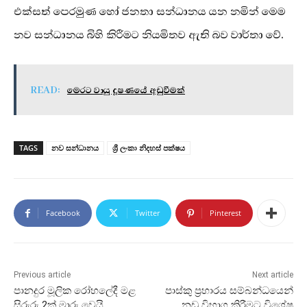
එක්සත් පෙරමුණ හෝ ජනතා සන්ධානය යන නමින් මෙම
නව සන්ධානය බිහි කිරීමට නියමිතව ඇති බව වාර්තා වේ.
READ:
මෙරට වායු දූෂණයේ අඩුවීමක්
TAGS
නව සන්ධානය
ශ්‍රී ලංකා නිදහස් පක්ෂය
Facebook
Twitter
Pinterest
Previous article
Next article
පානදුර මූලික රෝහලේදී මළ
පාස්කු ප්‍රහාරය සම්බන්ධයෙන්
සිරුරු 2ක් මාරු වෙයි
නඩු විභාග කිරීමට විශේෂ