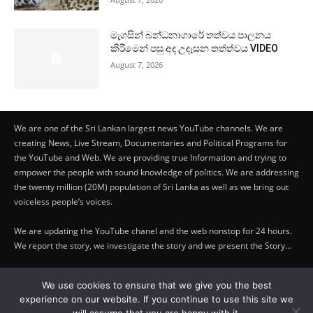
මැගසින් බන්ධනාගාරේ තත්වය පාලනය
කිරීමෙන් පසු අද උදෑසන තත්ත්වය VIDEO
August 7, 2026
We are one of the Sri Lankan largest news YouTube channels. We are
creating News, Live Stream, Documentaries and Political Programs for
the YouTube and Web. We are providing true Information and trying to
empower the people with sound knowledge of politics. We are addressing
the twenty million (20M) population of Sri Lanka as well as we bring out
voiceless people’s voices.
We are updating the YouTube chanel and the web nonstop for 24 hours.
We report the story, we investigate the story and we present the Story…
Copyright by © Lifetraveler.lk - 2023
We use cookies to ensure that we give you the best
experience on our website. If you continue to use this site we
PRIVACY POLICY
-
ABOUT US