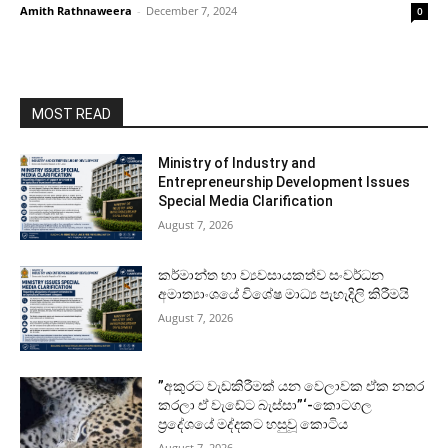
Amith Rathnaweera
-
December 7, 2024
0
MOST READ
Ministry of Industry and
Entrepreneurship Development Issues
Special Media Clarification
August 7, 2026
කර්මාන්ත හා ව්‍යවසායකත්ව සංවර්ධන
අමාත්‍යාංශයේ විශේෂ මාධ්‍ය පැහැදිලි කිරීමයි
August 7, 2026
”අකුරට වැඩකිරීමක් යන වෙලාවක ඒක නතර
කරලා ඒ වැඩේට බැස්සා”‘-කොටගල
ප්‍රදේශයේ මද්දකට හසුවූ කොටිය
August 7, 2026