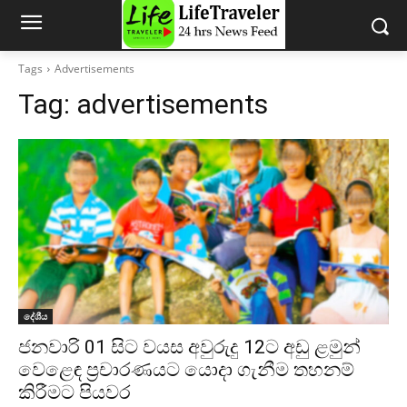
Tags
Advertisements
Tag:
advertisements
දේශීය
ජනවාරි 01 සිට වයස අවුරුදු 12ට අඩු ළමුන්
වෙළෙඳ ප්‍රචාරණයට යොදා ගැනීම තහනම්
කිරීමට පියවර